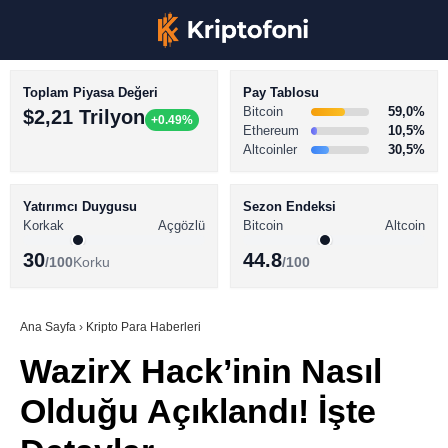
Toplam Piyasa Değeri
Pay Tablosu
Bitcoin
59,0%
$2,21 Trilyon
+0.49%
Ethereum
10,5%
Altcoinler
30,5%
KRİPTO PARA HABERLERİ
Facebook
BİTCOİN HABERLERİ
Yatırımcı Duygusu
Sezon Endeksi
Korkak
Açgözlü
Bitcoin
Altcoin
ALTCOİN HABERLERİ
30
44.8
/100
Korku
/100
AKADEMİ
Instagram
SÖZLÜK
Ana Sayfa
›
Kripto Para Haberleri
WazirX Hack’inin Nasıl
Youtube
Olduğu Açıklandı! İşte
TikTok