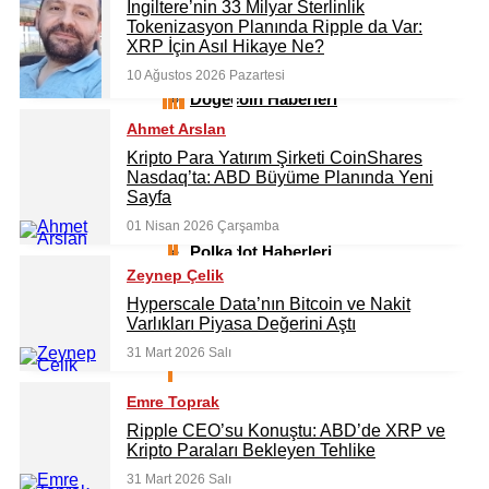
İngiltere’nin 33 Milyar Sterlinlik
Litecoin Haberleri
Tokenizasyon Planında Ripple da Var:
XRP İçin Asıl Hikaye Ne?
10 Ağustos 2026 Pazartesi
Dogecoin Haberleri
Ahmet Arslan
Kripto Para Yatırım Şirketi CoinShares
Hedera Haberleri
Nasdaq’ta: ABD Büyüme Planında Yeni
Sayfa
01 Nisan 2026 Çarşamba
Polkadot Haberleri
Zeynep Çelik
Hyperscale Data’nın Bitcoin ve Nakit
Varlıkları Piyasa Değerini Aştı
Sui Haberleri
31 Mart 2026 Salı
Emre Toprak
Tron Haberleri
Ripple CEO’su Konuştu: ABD’de XRP ve
Kripto Paraları Bekleyen Tehlike
31 Mart 2026 Salı
Memecoin Haberleri