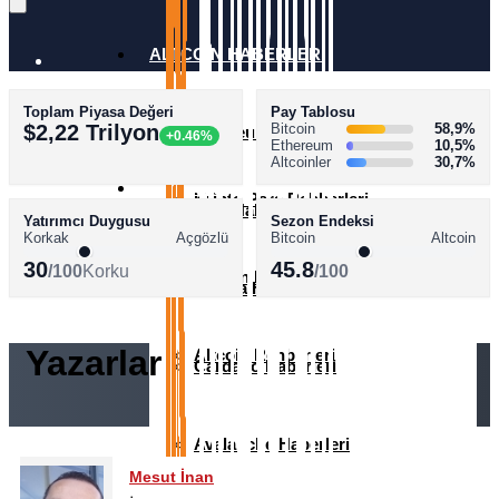
ALTCOİN HABERLERİ
Toplam Piyasa Değeri
Pay Tablosu
AKADEMİ
$2,22 Trilyon
Bitcoin
58,9%
Ethereum Haberleri
+0.46%
Ethereum
10,5%
Altcoinler
30,7%
SÖZLÜK
Kripto Para Rehberleri
XRP Haberleri
Yatırımcı Duygusu
Sezon Endeksi
Korkak
Açgözlü
Bitcoin
Altcoin
30
45.8
/100
Korku
/100
Bitcoin Rehberleri
Solana Haberleri
Yazarlar
Altcoin Rehberleri
Cardano Haberleri
Avalanche Haberleri
Mesut İnan