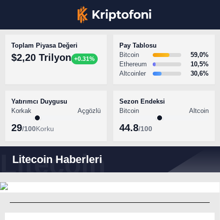
Toplam Piyasa Değeri
Pay Tablosu
Bitcoin
59,0%
$2,20 Trilyon
+0.31%
Ethereum
10,5%
Altcoinler
30,6%
KRİPTO PARA HABERLERİ
Facebook
BİTCOİN HABERLERİ
Yatırımcı Duygusu
Sezon Endeksi
Korkak
Açgözlü
Bitcoin
Altcoin
ALTCOİN HABERLERİ
29
44.8
/100
Korku
/100
AKADEMİ
Instagram
Litecoin Haberleri
SÖZLÜK
Litecoin Balinaları LTC Topluyor: Fiyat
44 Dolarda Sıkıştı
Youtube
TikTok