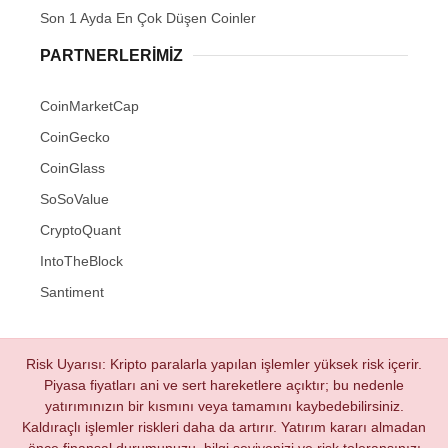
Son 1 Ayda En Çok Düşen Coinler
PARTNERLERIMIZ
CoinMarketCap
CoinGecko
CoinGlass
SoSoValue
CryptoQuant
IntoTheBlock
Santiment
Risk Uyarısı: Kripto paralarla yapılan işlemler yüksek risk içerir.
Piyasa fiyatları ani ve sert hareketlere açıktır; bu nedenle
yatırımınızın bir kısmını veya tamamını kaybedebilirsiniz.
Kaldıraçlı işlemler riskleri daha da artırır. Yatırım kararı almadan
önce finansal durumunuzu, bilgi seviyenizi ve risk toleransınızı