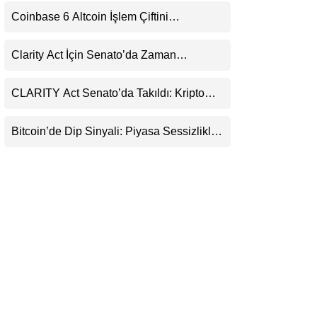
LinkedIn
Coinbase 6 Altcoin İşlem Çiftini
Durduracak
Telegram
Clarity Act İçin Senato’da Zaman
Daralıyor
CLARITY Act Senato’da Takıldı: Kripto
Para Piyasası 2027’yi Fiyatlıyor
Bitcoin’de Dip Sinyali: Piyasa Sessizlikle
Sıkışıyor