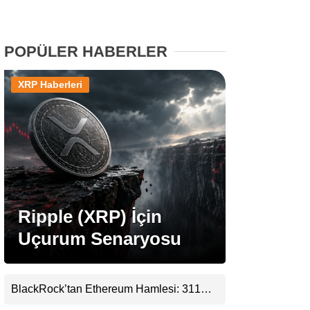
Stablecoin Haberleri
POPÜLER HABERLER
XRP Haberleri
Facebook
Instagram
Youtube
Ripple (XRP) İçin
Uçurum Senaryosu
TikTok
Pinterest
BlackRock’tan Ethereum Hamlesi: 311
Milyar Dolarlık Nakit Serisi Zincire Taşındı