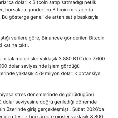
larca dolarlık Bitcoin satıp satmadığı netlik
er, borsalara gönderilen Bitcoin miktarında
r. Bu gösterge genellikle artan satış baskısıyla
tığı verilere göre, Binance’e gönderilen Bitcoin
i katına çıktı.
k ortalama girişler yaklaşık 3.880 BTC’den 7.600
.000 dolar seviyesinde işlem gördüğü
zerinde yaklaşık 479 milyon dolarlık potansiyel
i piyasa stres dönemlerinde de görüldüğünü
00 dolar seviyesine doğru gerilediği dönemde
in üzerinde giriş gerçekleşmişti. Şubat 2026’da
eniden test ettiği süreçte girişler yaklaşık 8.800