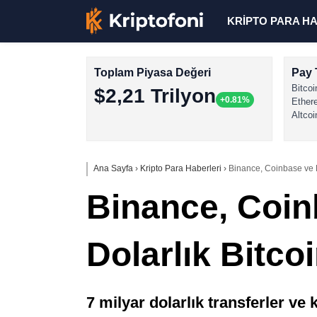
KRİPTO PARA H
Toplam Piyasa Değeri
Pay 
Bitcoi
$2,21 Trilyon
+0.81%
Ether
Altcoi
Ana Sayfa
›
Kripto Para Haberleri
›
Binance, Coinbase ve B
Binance, Coin
Dolarlık Bitco
7 milyar dolarlık transferler ve 