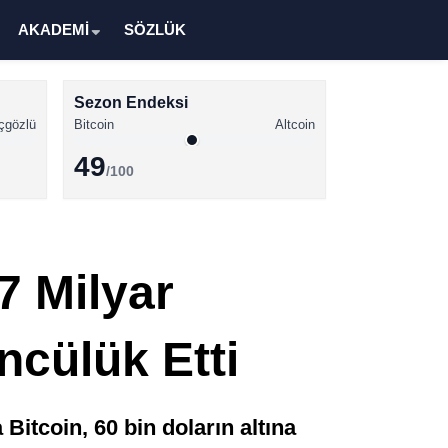
AKADEMİ
SÖZLÜK
Sezon Endeksi
çgözlü
Bitcoin
Altcoin
49
/100
Kripto Para Haberleri
Bitcoin Haberleri
7 Milyar
Altcoin Haberleri
Ethereum Haberleri
ncülük Etti
Solana Haberleri
XRP Haberleri
 Bitcoin, 60 bin doların altına
Memecoin Haberleri