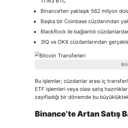
11.163 BTC
Binance’ten yaklaşık 562 milyon do
Başka bir Coinbase cüzdanından yak
BlackRock ile bağlantılı cüzdanlard
3IQ ve OKX cüzdanlarından gerçekleş
Bit
Bu işlemler; cüzdanlar arası iç transfe
ETF işlemleri veya olası satış hazırlıkları
zayıfladığı bir dönemde bu büyüklükteki t
Binance’te Artan Satış B