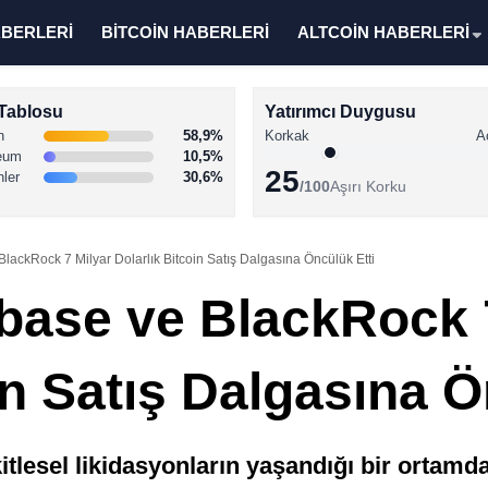
ABERLERİ
BİTCOİN HABERLERİ
ALTCOİN HABERLERİ
Tablosu
Yatırımcı Duygusu
n
58,9%
Korkak
A
eum
10,5%
25
nler
30,6%
/100
Aşırı Korku
lackRock 7 Milyar Dolarlık Bitcoin Satış Dalgasına Öncülük Etti
base ve BlackRock 
in Satış Dalgasına Ö
kitlesel likidasyonların yaşandığı bir ortamda