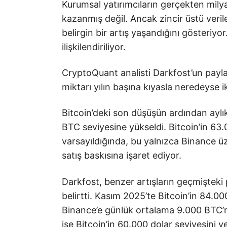
Kurumsal yatırımcıların gerçekten milyar
kazanmış değil. Ancak zincir üstü veril
belirgin bir artış yaşandığını gösteriyo
ilişkilendiriliyor.
CryptoQuant analisti Darkfost’un paylaş
miktarı yılın başına kıyasla neredeyse ik
Bitcoin’deki son düşüşün ardından aylı
BTC seviyesine yükseldi. Bitcoin’in 63
varsayıldığında, bu yalnızca Binance ü
satış baskısına işaret ediyor.
Darkfost, benzer artışların geçmiştek
belirtti. Kasım 2025’te Bitcoin’in 84.0
Binance’e günlük ortalama 9.000 BTC’n
ise Bitcoin’in 60.000 dolar seviyesini y