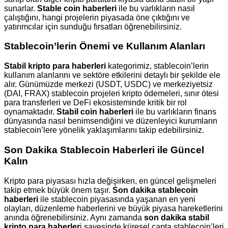
sunarlar.
Stable coin haberleri
ile bu varlıkların nasıl
çalıştığını, hangi projelerin piyasada öne çıktığını ve
yatırımcılar için sunduğu fırsatları öğrenebilirsiniz.
Stablecoin’lerin Önemi ve Kullanım Alanları
Stabil kripto para haberleri
kategorimiz, stablecoin’lerin
kullanım alanlarını ve sektöre etkilerini detaylı bir şekilde ele
alır. Günümüzde merkezi (USDT, USDC) ve merkeziyetsiz
(DAI, FRAX) stablecoin projeleri kripto ödemeleri, sınır ötesi
para transferleri ve DeFi ekosisteminde kritik bir rol
oynamaktadır.
Stabil coin haberleri
ile bu varlıkların finans
dünyasında nasıl benimsendiğini ve düzenleyici kurumların
stablecoin’lere yönelik yaklaşımlarını takip edebilirsiniz.
Son Dakika Stablecoin Haberleri ile Güncel
Kalın
Kripto para piyasası hızla değişirken, en güncel gelişmeleri
takip etmek büyük önem taşır.
Son dakika stablecoin
haberleri
ile stablecoin piyasasında yaşanan en yeni
olayları, düzenleme haberlerini ve büyük piyasa hareketlerini
anında öğrenebilirsiniz. Aynı zamanda
son dakika stabil
kripto para haberler
i sayesinde küresel çapta stablecoin’leri