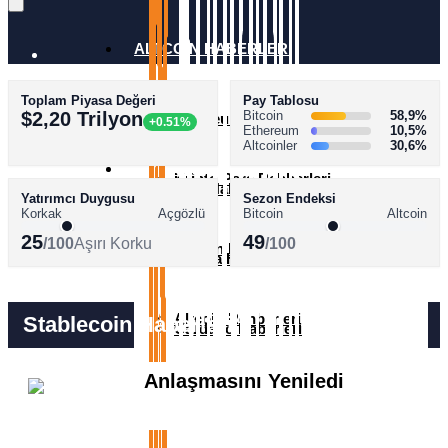
ALTCOİN HABERLERİ
Toplam Piyasa Değeri
Pay Tablosu
AKADEMİ
$2,20 Trilyon
Bitcoin
58,9%
Ethereum Haberleri
+0.51%
Ethereum
10,5%
Altcoinler
30,6%
SÖZLÜK
Kripto Para Rehberleri
XRP Haberleri
Yatırımcı Duygusu
Sezon Endeksi
Korkak
Açgözlü
Bitcoin
Altcoin
25
49
/100
Aşırı Korku
/100
Bitcoin Rehberleri
Solana Haberleri
Altcoin Rehberleri
Stablecoin Haberleri
Cardano Haberleri
Circle Coinbase ile USDC
Anlaşmasını Yeniledi
Avalanche Haberleri