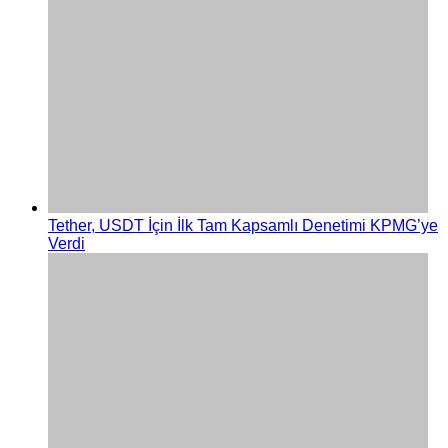
Tether, USDT İçin İlk Tam Kapsamlı Denetimi KPMG’ye
Verdi