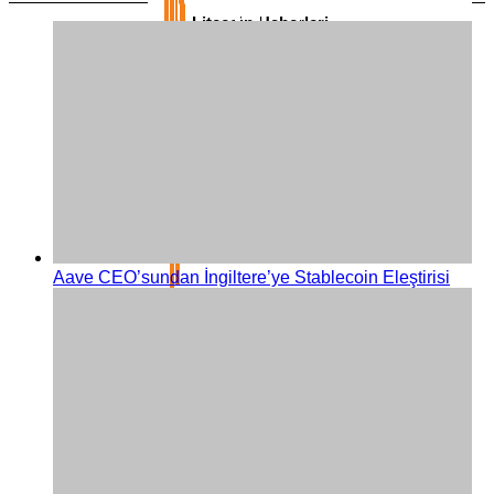
Litecoin Haberleri
Dogecoin Haberleri
Hedera Haberleri
Polkadot Haberleri
Aave CEO’sundan İngiltere’ye Stablecoin Eleştirisi
Sui Haberleri
Tron Haberleri
Memecoin Haberleri