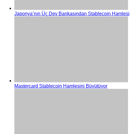
Japonya’nın Üç Dev Bankasından Stablecoin Hamlesi
Stablecoin Haberleri
Mastercard Stablecoin Hamlesini Büyütüyor