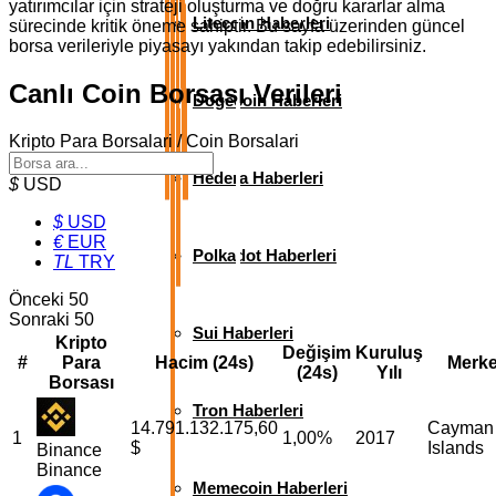
yatırımcılar için strateji oluşturma ve doğru kararlar alma
Litecoin Haberleri
sürecinde kritik öneme sahiptir. Bu sayfa üzerinden güncel
borsa verileriyle piyasayı yakından takip edebilirsiniz.
Canlı Coin Borsası Verileri
Dogecoin Haberleri
Kripto Para Borsalari / Coin Borsalari
Hedera Haberleri
$
USD
$
USD
€
EUR
Polkadot Haberleri
TL
TRY
Önceki 50
Sonraki 50
Sui Haberleri
Kripto
Değişim
Kuruluş
#
Para
Hacim (24s)
Merk
(24s)
Yılı
Borsası
Tron Haberleri
14.791.132.175,60
Cayman
1
1,00%
2017
$
Islands
Binance
Binance
Memecoin Haberleri