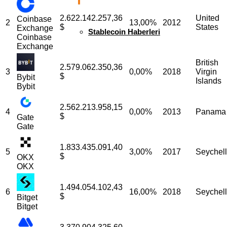
2.622.142.257,36
United
Coinbase
2
13,00%
2012
$
States
Exchange
Stablecoin Haberleri
Coinbase
Exchange
British
2.579.062.350,36
3
0,00%
2018
Virgin
$
Bybit
Islands
Bybit
2.562.213.958,15
4
0,00%
2013
Panama
$
Gate
Gate
1.833.435.091,40
5
3,00%
2017
Seychel
$
OKX
OKX
1.494.054.102,43
6
16,00%
2018
Seychel
$
Bitget
Bitget