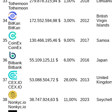
33
279.878.315,94
$
1,00%
2018
Lithuani
Tothemoon
Tothemoon
British
34
172.552.594,98
$
3,00%
2012
Virgin
BitKan
Islands
BitKan
35
130.466.195,46
$
9,00%
2017
Samoa
CoinEx
CoinEx
36
55.109.125,11
$
6,00%
2016
Japan
Bitbank
Bitbank
United
37
53.088.504,72
$
28,00%
2013
Kingdo
CEX.IO
CEX.IO
38
38.747.924,63
$
11,00%
2023
Seychel
Nonkyc.io
Nonkyc.io