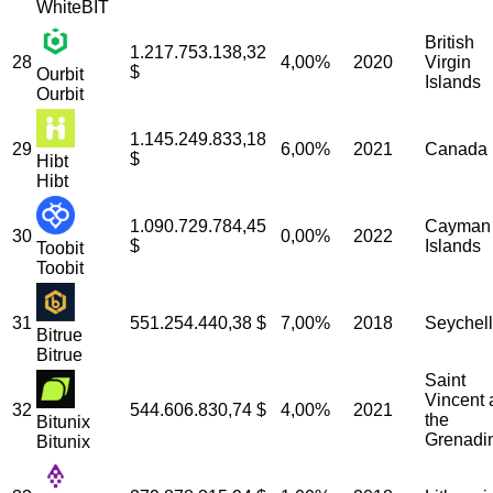
WhiteBIT
British
1.217.753.138,32
28
4,00%
2020
Virgin
$
Ourbit
Islands
Ourbit
1.145.249.833,18
29
6,00%
2021
Canada
$
Hibt
Hibt
1.090.729.784,45
Cayman
30
0,00%
2022
$
Islands
Toobit
Toobit
31
551.254.440,38
$
7,00%
2018
Seychel
Bitrue
Bitrue
Saint
Vincent 
32
544.606.830,74
$
4,00%
2021
the
Bitunix
Grenadi
Bitunix