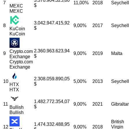
3.370.904.325,60
7
11,00%
2018
Seychel
$
MEXC
MEXC
3.042.947.415,92
8
9,00%
2017
Seychel
$
KuCoin
KuCoin
2.360.963.623,94
Crypto.com
9
9,00%
2019
Malta
$
Exchange
Crypto.com
Exchange
2.308.059.890,05
10
5,00%
2013
Seychel
$
HTX
HTX
1.482.772.354,07
11
9,00%
2021
Gibraltar
$
Bullish
Bullish
British
1.474.332.488,95
12
9,00%
2018
Virgin