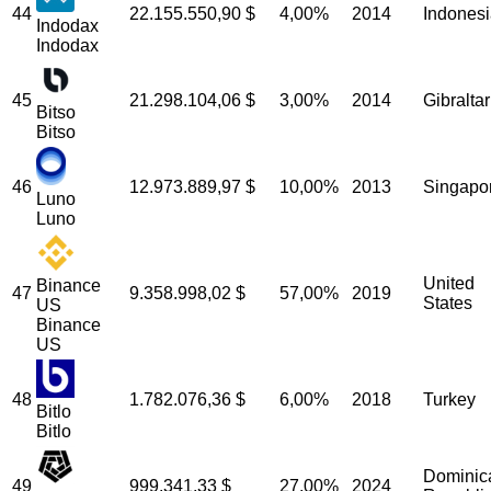
44
22.155.550,90
$
4,00%
2014
Indones
Indodax
Indodax
45
21.298.104,06
$
3,00%
2014
Gibraltar
Bitso
Bitso
46
12.973.889,97
$
10,00%
2013
Singapo
Luno
Luno
United
Binance
47
9.358.998,02
$
57,00%
2019
States
US
Binance
US
48
1.782.076,36
$
6,00%
2018
Turkey
Bitlo
Bitlo
Dominic
49
999.341,33
$
27,00%
2024