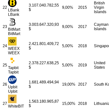
British
3.107.040.782,55
22
9,00%
2015
Virgin
$
LBank
Islands
LBank
3.003.647.320,93
Cayman
23
9,00%
2017
$
Islands
BitMart
BitMart
2.421.801.409,72
24
5,00%
2018
Singapo
$
WEEX
WEEX
2.378.227.638,25
United
25
5,00%
2019
$
States
Tapbit
Tapbit
1.681.489.494,94
26
19,00%
2017
South K
$
Upbit
Upbit
1.563.180.965,87
27
15,00%
2018
Lithuani
$
WhiteBIT