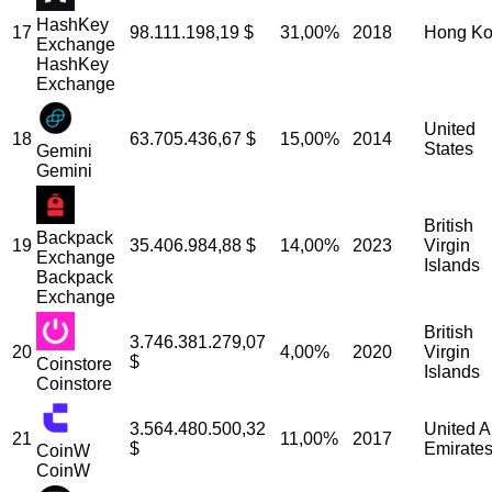
HashKey
17
98.111.198,19
$
31,00%
2018
Hong K
Exchange
HashKey
Exchange
United
18
63.705.436,67
$
15,00%
2014
States
Gemini
Gemini
British
Backpack
19
35.406.984,88
$
14,00%
2023
Virgin
Exchange
Islands
Backpack
Exchange
British
3.746.381.279,07
20
4,00%
2020
Virgin
$
Coinstore
Islands
Coinstore
3.564.480.500,32
United A
21
11,00%
2017
$
Emirate
CoinW
CoinW