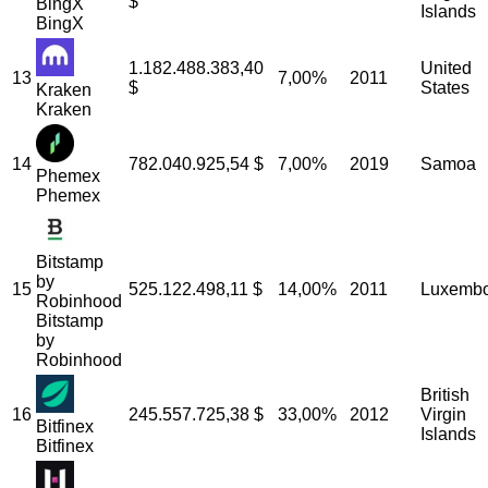
$
BingX
Islands
BingX
1.182.488.383,40
United
13
7,00%
2011
$
States
Kraken
Kraken
14
782.040.925,54
$
7,00%
2019
Samoa
Phemex
Phemex
Bitstamp
by
15
525.122.498,11
$
14,00%
2011
Luxemb
Robinhood
Bitstamp
by
Robinhood
British
16
245.557.725,38
$
33,00%
2012
Virgin
Bitfinex
Islands
Bitfinex