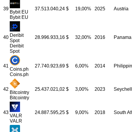
39
37.513.040,24
$
19,00%
2025
Austria
Bybit EU
Bybit EU
Deribit
40
28.996.933,16
$
32,00%
2016
Panama
Spot
Deribit
Spot
41
27.740.923,69
$
6,00%
2014
Philippi
Coins.ph
Coins.ph
42
25.437.021,02
$
3,00%
2023
Seychel
Bitcointry
Bitcointry
43
24.887.595,25
$
9,00%
2018
South Af
VALR
VALR