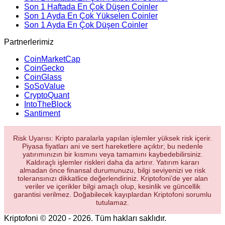
Son 1 Haftada En Çok Düşen Coinler
Son 1 Ayda En Çok Yükselen Coinler
Son 1 Ayda En Çok Düşen Coinler
Partnerlerimiz
CoinMarketCap
CoinGecko
CoinGlass
SoSoValue
CryptoQuant
IntoTheBlock
Santiment
Risk Uyarısı: Kripto paralarla yapılan işlemler yüksek risk içerir.
Piyasa fiyatları ani ve sert hareketlere açıktır; bu nedenle
yatırımınızın bir kısmını veya tamamını kaybedebilirsiniz.
Kaldıraçlı işlemler riskleri daha da artırır. Yatırım kararı
almadan önce finansal durumunuzu, bilgi seviyenizi ve risk
toleransınızı dikkatlice değerlendiriniz. Kriptofoni’de yer alan
veriler ve içerikler bilgi amaçlı olup, kesinlik ve güncellik
garantisi verilmez. Doğabilecek kayıplardan Kriptofoni sorumlu
tutulamaz.
Kriptofoni © 2020 - 2026. Tüm hakları saklıdır.