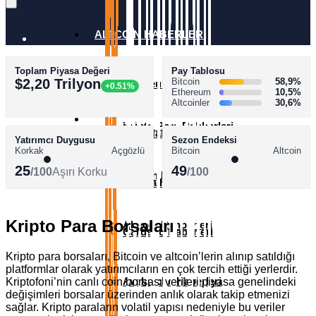
ALTCOİN HABERLERİ
Toplam Piyasa Değeri
Pay Tablosu
AKADEMİ
$2,20 Trilyon
Bitcoin
58,9%
Ethereum Haberleri
+0.51%
Ethereum
10,5%
Altcoinler
30,6%
SÖZLÜK
Kripto Para Rehberleri
XRP Haberleri
Yatırımcı Duygusu
Sezon Endeksi
Korkak
Açgözlü
Bitcoin
Altcoin
25
49
/100
Aşırı Korku
/100
Bitcoin Rehberleri
Solana Haberleri
Kripto Para Borsaları
Altcoin Rehberleri
Cardano Haberleri
Kripto para borsaları, Bitcoin ve altcoin’lerin alınıp satıldığı
platformlar olarak yatırımcıların en çok tercih ettiği yerlerdir.
Avalanche Haberleri
Kriptofoni’nin canlı coin borsası verileri piyasa genelindeki
değişimleri borsalar üzerinden anlık olarak takip etmenizi
sağlar. Kripto paraların volatil yapısı nedeniyle bu veriler