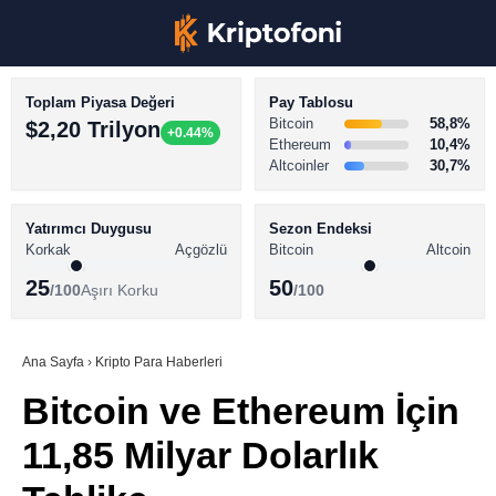
Toplam Piyasa Değeri
Pay Tablosu
Bitcoin
58,8%
$2,20 Trilyon
+0.44%
Ethereum
10,4%
Altcoinler
30,7%
KRİPTO PARA HABERLERİ
Facebook
BİTCOİN HABERLERİ
Yatırımcı Duygusu
Sezon Endeksi
Korkak
Açgözlü
Bitcoin
Altcoin
ALTCOİN HABERLERİ
25
50
/100
Aşırı Korku
/100
AKADEMİ
Instagram
SÖZLÜK
Ana Sayfa
›
Kripto Para Haberleri
Bitcoin ve Ethereum İçin
Youtube
11,85 Milyar Dolarlık
TikTok