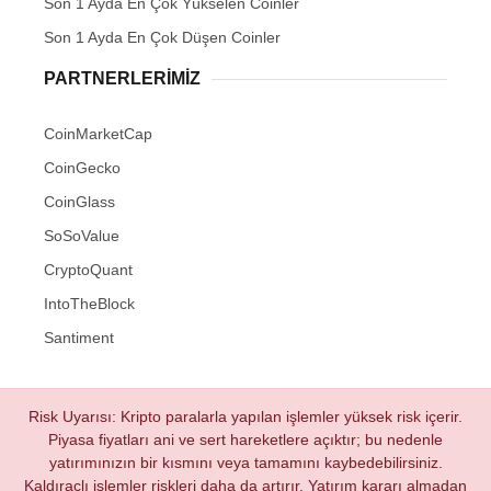
Son 1 Ayda En Çok Yükselen Coinler
Son 1 Ayda En Çok Düşen Coinler
PARTNERLERIMIZ
CoinMarketCap
CoinGecko
CoinGlass
SoSoValue
CryptoQuant
IntoTheBlock
Santiment
Risk Uyarısı: Kripto paralarla yapılan işlemler yüksek risk içerir.
Piyasa fiyatları ani ve sert hareketlere açıktır; bu nedenle
yatırımınızın bir kısmını veya tamamını kaybedebilirsiniz.
Kaldıraçlı işlemler riskleri daha da artırır. Yatırım kararı almadan