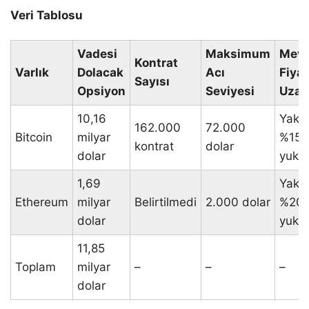
Veri Tablosu
Vadesi
Maksimum
Mevc
Kontrat
Varlık
Dolacak
Acı
Fiya
Sayısı
Opsiyon
Seviyesi
Uzak
10,16
Yakla
162.000
72.000
Bitcoin
milyar
%15
kontrat
dolar
dolar
yuka
1,69
Yakla
Ethereum
milyar
Belirtilmedi
2.000 dolar
%20
dolar
yuka
11,85
Toplam
milyar
–
–
–
dolar