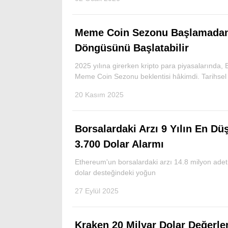
Meme Coin Sezonu Başlamadan
Döngüsünü Başlatabilir
2025 yılına girerken kripto para piyasalarında,
Meme Coin Sezonu beklentisi hâkimdi. Tarihsel 
20 Kasım 2025
Borsalardaki Arzı 9 Yılın En D
3.700 Dolar Alarmı
Ethereum'un borsalardaki arzı 14.8 milyon adet 
dolar desteğindeki yoğun
27 Eylül 2025
Kraken 20 Milyar Dolar Değerle