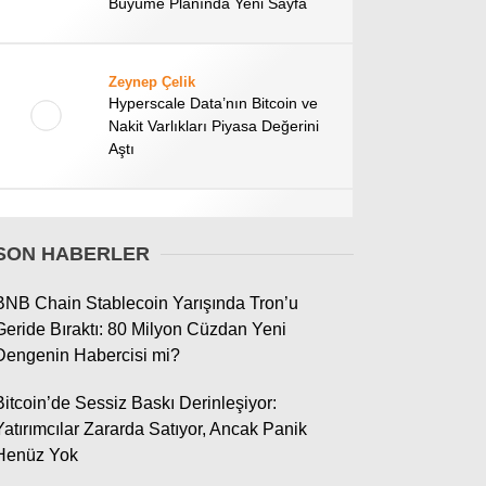
Büyüme Planında Yeni Sayfa
LinkedIn
Telegram
Zeynep Çelik
Hyperscale Data’nın Bitcoin ve
Nakit Varlıkları Piyasa Değerini
Aştı
Emre Toprak
Ripple CEO’su Konuştu: ABD’de
SON HABERLER
XRP ve Kripto Paraları Bekleyen
Tehlike
BNB Chain Stablecoin Yarışında Tron’u
Geride Bıraktı: 80 Milyon Cüzdan Yeni
Dengenin Habercisi mi?
Deniz Aksoy
Ethereum’da Tehlike Çanları:
Bitcoin’de Sessiz Baskı Derinleşiyor:
Yeni Düşüş Sinyali
Yatırımcılar Zararda Satıyor, Ancak Panik
Henüz Yok