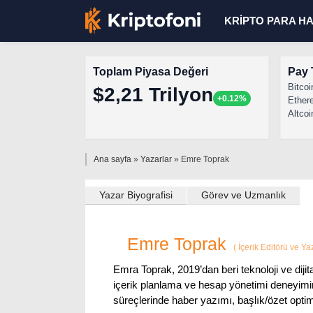
KRİPTO PARA H
Toplam Piyasa Değeri
Pay 
Bitcoi
$2,21 Trilyon
+0.12%
Ether
Altcoi
Ana sayfa
»
Yazarlar
»
Emre Toprak
Yazar Biyografisi
Görev ve Uzmanlık
Emre Toprak
(
İçerik Editörü ve Y
Emra Toprak, 2019’dan beri teknoloji ve dijit
içerik planlama ve hesap yönetimi deneyimi
süreçlerinde haber yazımı, başlık/özet optim