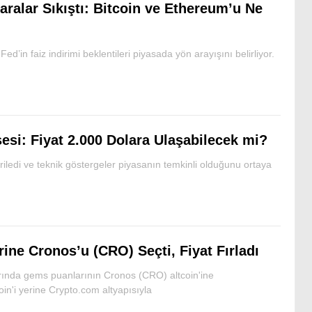
aralar Sıkıştı: Bitcoin ve Ethereum’u Ne
d’in faiz indirimi beklentileri piyasada yön arayışını belirliyor.
si: Fiyat 2.000 Dolara Ulaşabilecek mi?
iledi ve teknik göstergeler piyasanın temkinli olduğunu ortaya
ine Cronos’u (CRO) Seçti, Fiyat Fırladı
rında gems puanlarının Cronos (CRO) altcoin'ine
coin'i yerine Crypto.com altyapısıyla