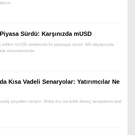
larını
 Piyasa Sürdü: Karşınızda mUSD
ç edilen mUSD stablecoin’ini piyasaya sürdü. M0 altyapısıyla
Mask ekosisteminde
da Kısa Vadeli Senaryolar: Yatırımcılar Ne
liş sinyalleri veriyor. Shiba Inu ise kritik direnç seviyelerini test