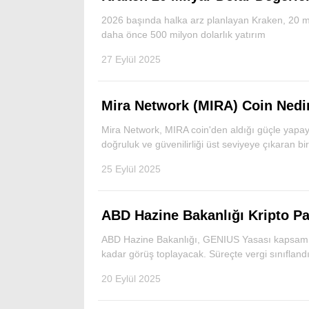
2026 başında halka arz planlayan Kraken, 20 mi
daha önce 500 milyon dolarlık yatırım
27 Eylül 2025
Mira Network (MIRA) Coin Nedi
Mira Network, MIRA coin'den aldığı güçle yapay
doğruluk ve güvenilirliği üst seviyeye çıkaran bi
25 Eylül 2025
ABD Hazine Bakanlığı Kripto Pa
ABD Hazine Bakanlığı, GENIUS Yasası kapsamı
kadar görüş toplayacak. Süreçte vergi sınıflandı
20 Eylül 2025