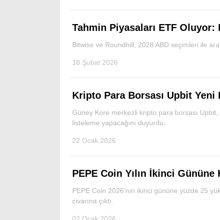
Tahmin Piyasaları ETF Oluyor: 
Bitwise ve Roundhill, 2028 ABD seçimleri ile ara
18 Şubat 2026
Kripto Para Borsası Upbit Yeni 
Güney Kore merkezli kripto para borsası Upbit,
listeleme yapacağını duyurdu.
22 Ocak 2026
PEPE Coin Yılın İkinci Gününe H
PEPE Coin 2026’nın ikinci gününe yüzde 25 yükse
civarına çıktı.
02 Ocak 2026