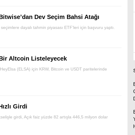
Bitwise’dan Dev Seçim Bahsi Atağı
 seçimlere dayalı tahmin piyasası ETF’leri için başvuru yaptı.
Bir Altcoin Listeleyecek
 HeyElsa (ELSA) için KRW, Bitcoin ve USDT paritelerinde
ızlı Girdi
lişle girdi, Açık faiz yüzde 82 artışla 446,5 milyon dolar