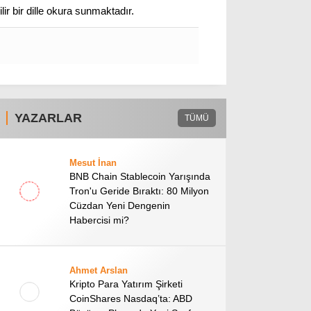
lir bir dille okura sunmaktadır.
Stablecoin Haberleri
Facebook
YAZARLAR
TÜMÜ
Mesut İnan
Instagram
BNB Chain Stablecoin Yarışında
Tron'u Geride Bıraktı: 80 Milyon
Cüzdan Yeni Dengenin
Youtube
Habercisi mi?
TikTok
Ahmet Arslan
Kripto Para Yatırım Şirketi
Pinterest
CoinShares Nasdaq’ta: ABD