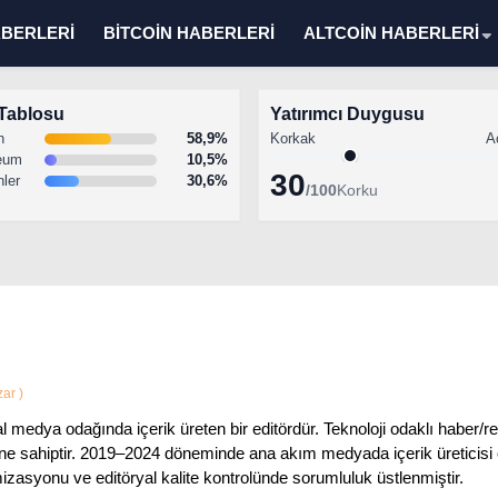
ABERLERİ
BİTCOİN HABERLERİ
ALTCOİN HABERLERİ
Tablosu
Yatırımcı Duygusu
n
58,9%
Korkak
A
eum
10,5%
30
nler
30,6%
/100
Korku
azar
)
al medya odağında içerik üreten bir editördür. Teknoloji odaklı haber/r
ne sahiptir. 2019–2024 döneminde ana akım medyada içerik üreticisi o
izasyonu ve editöryal kalite kontrolünde sorumluluk üstlenmiştir.