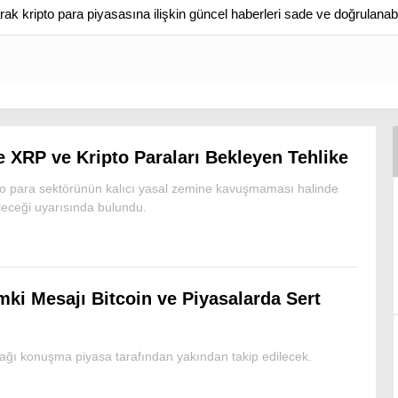
arak kripto para piyasasına ilişkin güncel haberleri sade ve doğrulanabi
 XRP ve Kripto Paraları Bekleyen Tehlike
o para sektörünün kalıcı yasal zemine kavuşmaması halinde
eceği uyarısında bulundu.
ki Mesajı Bitcoin ve Piyasalarda Sert
ğı konuşma piyasa tarafından yakından takip edilecek.