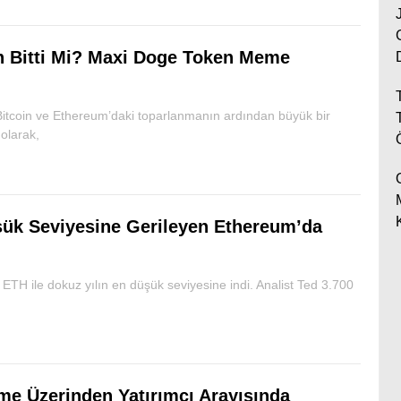
 Bitti Mi? Maxi Doge Token Meme
 Bitcoin ve Ethereum’daki toparlanmanın ardından büyük bir
olarak,
üşük Seviyesine Gerileyen Ethereum’da
ETH ile dokuz yılın en düşük seviyesine indi. Analist Ted 3.700
me Üzerinden Yatırımcı Arayışında