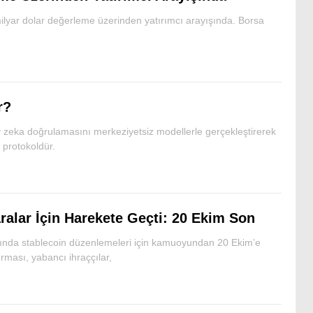
lyar dolar değerleme üzerinden yatırımcı arayışında. Borsa
r?
 zeka doğrulamasını merkeziyetsiz modellerle gerçekleştirerek
r protokoldür.
ralar İçin Harekete Geçti: 20 Ekim Son
nda stablecoin düzenlemeleri için kamuoyundan 20 Ekim’e
rması, yabancı ihraççılar,