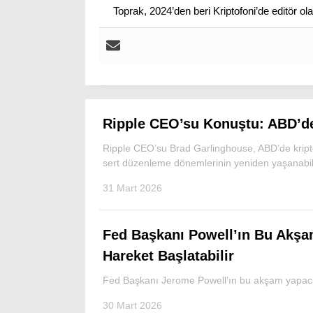
Toprak, 2024’den beri Kriptofoni’de editör ol
Ripple CEO’su Konuştu: ABD’de
Ripple CEO’su Brad Garlinghouse, ABD’de kript
sert düzenleme dönemlerinin yeniden yaşanabil
31 Mart 2026
Fed Başkanı Powell’ın Bu Akşam
Hareket Başlatabilir
Fed Başkanı Jerome Powell’ın bu akşam yapaca
30 Mart 2026