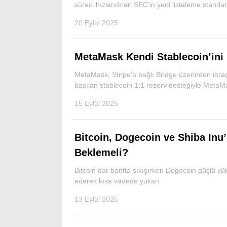
süreci hızlandıran SEC’in yeni listeleme standart
20 Eylül 2025
MetaMask Kendi Stablecoin’ini
MetaMask, Stripe’a bağlı Bridge üzerinden ihra
basılan stablecoin 1:1 rezerv desteğiyle Meta
15 Eylül 2025
Bitcoin, Dogecoin ve Shiba Inu’
Beklemeli?
Bitcoin dar bantta sıkışırken Dogecoin güçlü yükse
ederek kısa vadede yukarı
13 Eylül 2025