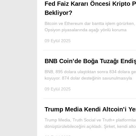
Fed Faiz Kararı Öncesi Kripto P
Bekliyor?
Bitcoin ve Ethereum dar bantta işlem görürken, Fe
Opsiyon piyasalarında aşağı yönlü koruma
09 Eylül 2025
BNB Coin’de Boğa Tuzağı Endişe
BNB, 895 dolara ulaştıktan sonra 834 dolara ger
koyuyor. 874 dolar desteğinin savunulmasıyla
09 Eylül 2025
Trump Media Kendi Altcoin’i Yer
Trump Media, Truth Social ve Truth+ platformla
dönüştürülebileceğini açıkladı. Şirket, kendi alt