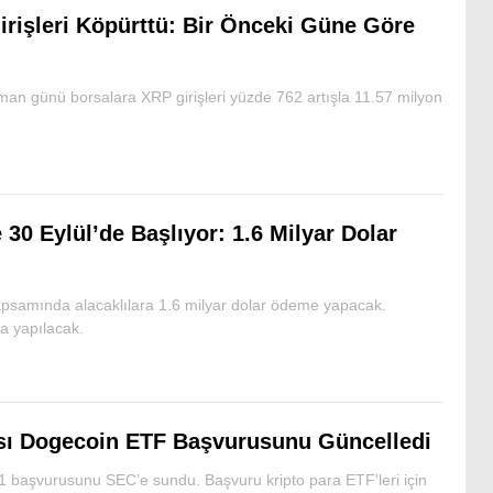
rişleri Köpürttü: Bir Önceki Güne Göre
an günü borsalara XRP girişleri yüzde 762 artışla 11.57 milyon
 Eylül’de Başlıyor: 1.6 Milyar Dolar
apsamında alacaklılara 1.6 milyar dolar ödeme yapacak.
a yapılacak.
sı Dogecoin ETF Başvurusunu Güncelledi
1 başvurusunu SEC’e sundu. Başvuru kripto para ETF'leri için