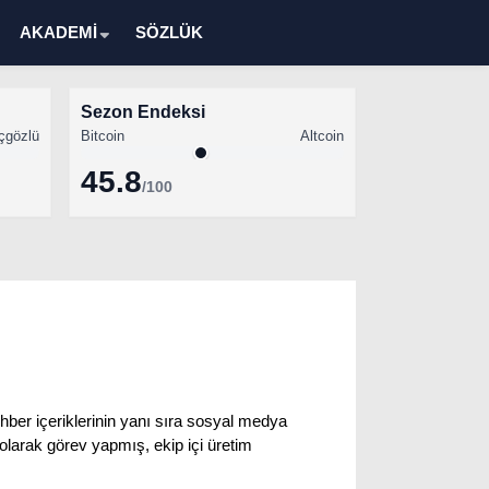
AKADEMİ
SÖZLÜK
Sezon Endeksi
çgözlü
Bitcoin
Altcoin
45.8
/100
Kripto Para Haberleri
Bitcoin Haberleri
Altcoin Haberleri
Ethereum Haberleri
Solana Haberleri
ehber içeriklerinin yanı sıra sosyal medya
XRP Haberleri
larak görev yapmış, ekip içi üretim
Memecoin Haberleri