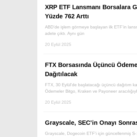
XRP ETF Lansmanı Borsalara Gi
Yüzde 762 Arttı
ABD’de işlem görmeye başlayan ilk ETF’in lansm
adete çıktı. Aynı gün
20 Eylül 2025
FTX Borsasında Üçüncü Ödeme 30
Dağıtılacak
FTX, 30 Eylül'de başlatacağı üçüncü dağıtım k
Ödemeler Bitgo, Kraken ve Payoneer aracılığıyl
20 Eylül 2025
Grayscale, SEC’in Onayı Sonra
Grayscale, Dogecoin ETF'i için güncellenmiş S-