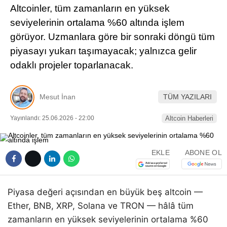
Altcoinler, tüm zamanların en yüksek
Pinterest
seviyelerinin ortalama %60 altında işlem
görüyor. Uzmanlara göre bir sonraki döngü tüm
LinkedIn
piyasayı yukarı taşımayacak; yalnızca gelir
odaklı projeler toparlanacak.
Telegram
Mesut İnan
TÜM YAZILARI
Yayınlandı: 25.06.2026 - 22:00
Altcoin Haberleri
EKLE
ABONE OL
Piyasa değeri açısından en büyük beş altcoin —
Ether, BNB, XRP, Solana ve TRON — hâlâ tüm
zamanların en yüksek seviyelerinin ortalama %60