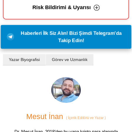
Risk Bildirimi & Uyarısı
Haberleri İlk Siz Alın! Bizi Şimdi Telegram'da
Takip Edin!
Yazar Biyografisi
Görev ve Uzmanlık
Mesut İnan
(
İçerik Editörü ve Yazar
)
Dr. Mesut İnan, 2018’den bu yana kripto para alanında