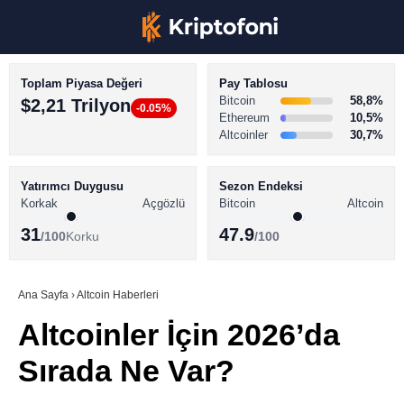
Toplam Piyasa Değeri
Pay Tablosu
Bitcoin
58,8%
$2,21 Trilyon
-0.05%
Ethereum
10,5%
Altcoinler
30,7%
KRİPTO PARA HABERLERİ
Facebook
BİTCOİN HABERLERİ
Yatırımcı Duygusu
Sezon Endeksi
Korkak
Açgözlü
Bitcoin
Altcoin
ALTCOİN HABERLERİ
31
47.9
/100
Korku
/100
AKADEMİ
Instagram
SÖZLÜK
Ana Sayfa
›
Altcoin Haberleri
Altcoinler İçin 2026’da
Youtube
Sırada Ne Var?
TikTok