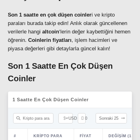
Pinterest
Son 1 saatte en çok düşen coinler
i ve kripto
paraları burada takip edin! Anlık olarak güncellenen
LinkedIn
verilerle hangi
altcoin
‘lerin değer kaybettiğini hemen
öğrenin.
Coinlerin fiyatları
, işlem hacimleri ve
Telegram
piyasa değerleri gibi detaylarla güncel kalın!
Son 1 Saatte En Çok Düşen
Coinler
1 Saatte En Çok Düşen Coinler
$
USD
0
Sonraki 25
#
KRIPTO PARA
FIYAT
DEĞIŞIM (1S)