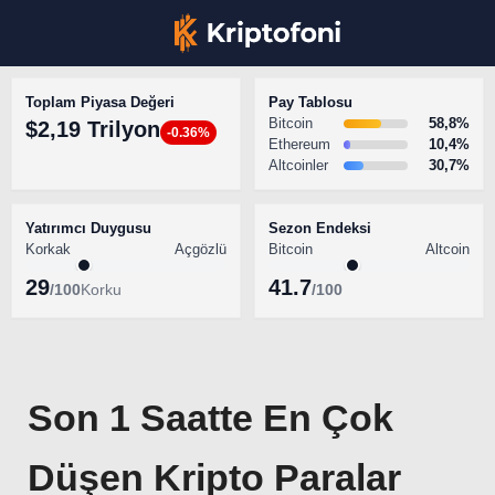
Toplam Piyasa Değeri
Pay Tablosu
Bitcoin
58,8%
$2,19 Trilyon
-0.36%
Ethereum
10,4%
Altcoinler
30,7%
KRİPTO PARA HABERLERİ
Facebook
BİTCOİN HABERLERİ
Yatırımcı Duygusu
Sezon Endeksi
Korkak
Açgözlü
Bitcoin
Altcoin
ALTCOİN HABERLERİ
29
41.7
/100
Korku
/100
AKADEMİ
Instagram
SÖZLÜK
Youtube
Son 1 Saatte En Çok
TikTok
Düşen Kripto Paralar