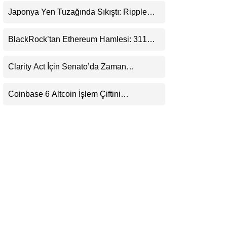
LinkedIn
Japonya Yen Tuzağında Sıkıştı: Ripple
(XRP) Üçüncü Yol Olabilir mi?
Telegram
BlackRock’tan Ethereum Hamlesi: 311
Milyar Dolarlık Nakit Serisi Zincire Taşındı
Clarity Act İçin Senato’da Zaman
Daralıyor
Coinbase 6 Altcoin İşlem Çiftini
Durduracak