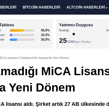
ABERLERİ
BİTCOİN HABERLERİ
ALTCOİN HABERLERİ
Tablosu
Yatırımcı Duygusu
n
58,8%
Korkak
A
eum
10,4%
25
nler
30,8%
/100
Aşırı Korku
MiCA Lisansını Coinbase Aldı: Avrupa’da Yeni Dönem
amadığı MiCA Lisan
da Yeni Dönem
lisansı aldı. Şirket artık 27 AB ülkesinde 