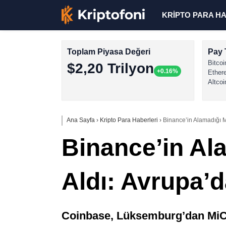
KRİPTO PARA H
Toplam Piyasa Değeri
Pay 
Bitcoi
$2,20 Trilyon
+0.16%
Ether
Altcoi
Ana Sayfa
›
Kripto Para Haberleri
›
Binance’in Alamadığı 
Binance’in Al
Aldı: Avrupa’
Coinbase, Lüksemburg’dan MiCA 