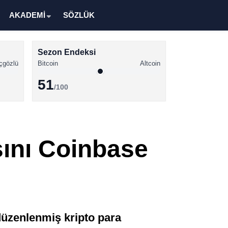
AKADEMİ
SÖZLÜK
Sezon Endeksi
çgözlü
Bitcoin
Altcoin
51
/100
Kripto Para Haberleri
Bitcoin Haberleri
sını Coinbase
Altcoin Haberleri
Ethereum Haberleri
Solana Haberleri
XRP Haberleri
düzenlenmiş kripto para
Memecoin Haberleri