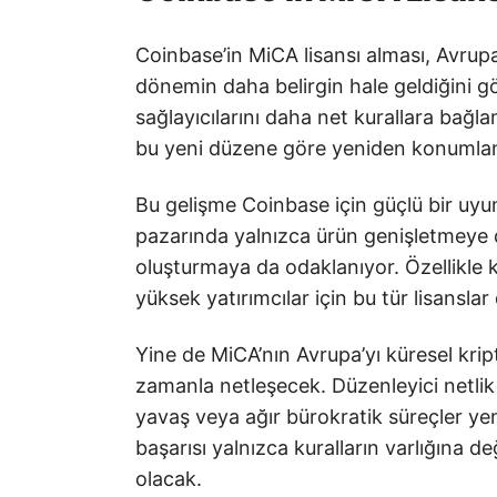
Coinbase’in MiCA lisansı alması, Avrupa’
dönemin daha belirgin hale geldiğini gö
sağlayıcılarını daha net kurallara bağla
bu yeni düzene göre yeniden konumlan
Bu gelişme Coinbase için güçlü bir uyu
pazarında yalnızca ürün genişletmeye 
oluşturmaya da odaklanıyor. Özellikle k
yüksek yatırımcılar için bu tür lisansla
Yine de MiCA’nın Avrupa’yı küresel kri
zamanla netleşecek. Düzenleyici netlik ş
yavaş veya ağır bürokratik süreçler yeni
başarısı yalnızca kuralların varlığına de
olacak.