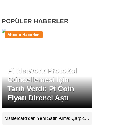
Stablecoin Haberleri
POPÜLER HABERLER
Altcoin Haberleri
Facebook
Pi Network Protokol
Instagram
Güncellemesi İçin
Youtube
Tarih Verdi: Pi Coin
Fiyatı Direnci Aştı
TikTok
Pinterest
Mastercard’dan Yeni Satın Alma: Çarpıcı
Ripple Detayı