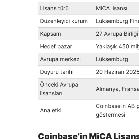
Lisans türü
MiCA lisansı
Düzenleyici kurum
Lüksemburg Fin
Kapsam
27 Avrupa Birliği
Hedef pazar
Yaklaşık 450 mil
Avrupa merkezi
Lüksemburg
Duyuru tarihi
20 Haziran 202
Önceki Avrupa
Almanya, Fransa,
lisansları
Coinbase’in AB g
Ana etki
göstermesi
Coinbase’in MiCA Lisan