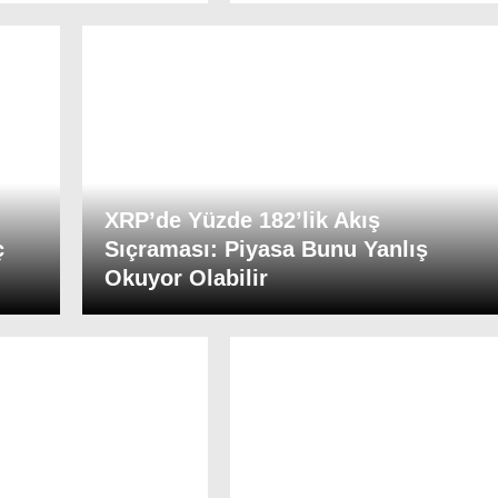
XRP’de Yüzde 182’lik Akış
ç
Sıçraması: Piyasa Bunu Yanlış
Okuyor Olabilir