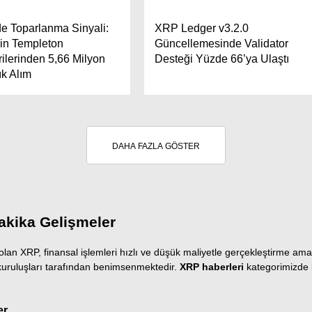
e Toparlanma Sinyali:
XRP Ledger v3.2.0
lin Templeton
Güncellemesinde Validator
ilerinden 5,66 Milyon
Desteği Yüzde 66’ya Ulaştı
ık Alım
DAHA FAZLA GÖSTER
akika Gelişmeler
olan XRP, finansal işlemleri hızlı ve düşük maliyetle gerçekleştirme amac
ns kuruluşları tarafından benimsenmektedir.
XRP haberleri
kategorimizde b
er