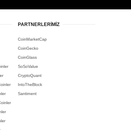
PARTNERLERIMIZ
CoinMarketCap
CoinGecko
CoinGlass
inler
SoSoValue
er
CryptoQuant
oinler
IntoTheBlock
ler
Santiment
oinler
nler
ler
r