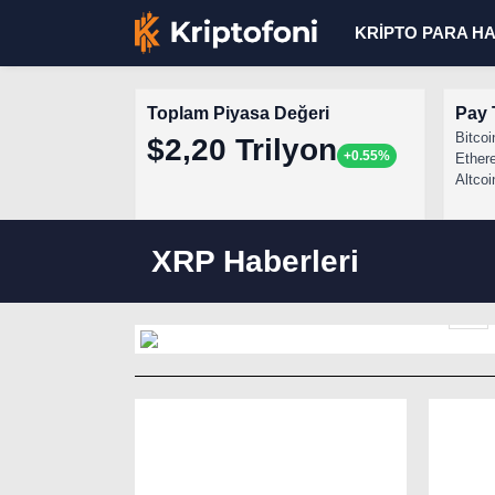
KRİPTO PARA H
Toplam Piyasa Değeri
Pay 
Bitcoi
$2,20 Trilyon
+0.55%
Ether
Altcoi
Japonya Yen Tuzağında Sık
XRP Haberleri
1