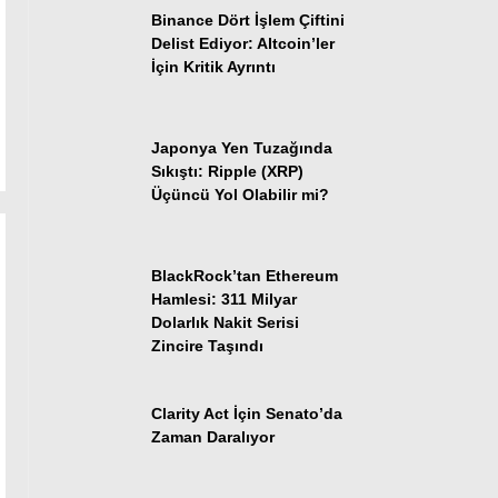
Binance Dört İşlem Çiftini
Stablecoin Haberleri
Delist Ediyor: Altcoin’ler
İçin Kritik Ayrıntı
Facebook
Japonya Yen Tuzağında
Sıkıştı: Ripple (XRP)
Üçüncü Yol Olabilir mi?
Instagram
BlackRock’tan Ethereum
Hamlesi: 311 Milyar
Dolarlık Nakit Serisi
Youtube
Zincire Taşındı
TikTok
Clarity Act İçin Senato’da
Zaman Daralıyor
Pinterest