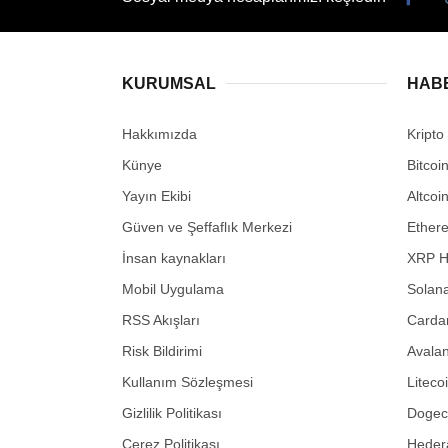
KURUMSAL
HAB
Hakkımızda
Kripto
Künye
Bitcoi
Yayın Ekibi
Altcoi
Güven ve Şeffaflık Merkezi
Ether
İnsan kaynakları
XRP H
Mobil Uygulama
Solana
RSS Akışları
Carda
Risk Bildirimi
Avalan
Kullanım Sözleşmesi
Liteco
Gizlilik Politikası
Dogeco
Çerez Politikası
Hedera