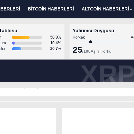
ABERLERİ
BİTCOİN HABERLERİ
ALTCOİN HABERLERİ
Tablosu
Yatırımcı Duygusu
n
58,9%
Korkak
A
eum
10,4%
25
nler
30,7%
/100
Aşırı Korku
ıştı: Ripple (XRP) Üçüncü Yol Olabilir
mi?
2
3
4
5