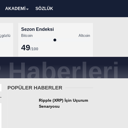
AKADEMİ
SÖZLÜK
Sezon Endeksi
çgözlü
Bitcoin
Altcoin
49
/100
Kripto Para Haberleri
Bitcoin Haberleri
Altcoin Haberleri
POPÜLER HABERLER
Ethereum Haberleri
Ripple (XRP) İçin Uçurum
Solana Haberleri
Senaryosu
XRP Haberleri
Memecoin Haberleri