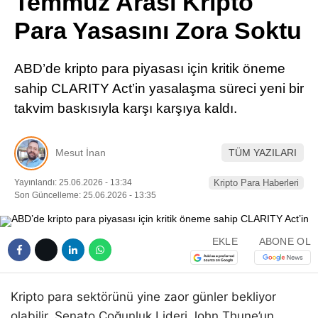
Temmuz Arası Kripto
Pinterest
Para Yasasını Zora Soktu
LinkedIn
ABD’de kripto para piyasası için kritik öneme
sahip CLARITY Act’in yasalaşma süreci yeni bir
Telegram
takvim baskısıyla karşı karşıya kaldı.
Mesut İnan
TÜM YAZILARI
Yayınlandı: 25.06.2026 - 13:34
Kripto Para Haberleri
Son Güncelleme: 25.06.2026 - 13:35
EKLE
ABONE OL
Kripto para sektörünü yine zaor günler bekliyor
olabilir. Senato Çoğunluk Lideri John Thune’un