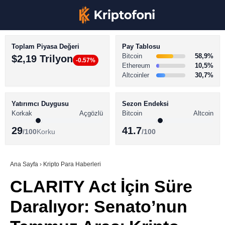
Toplam Piyasa Değeri
Pay Tablosu
Bitcoin
58,9%
$2,19 Trilyon
-0.57%
Ethereum
10,5%
Altcoinler
30,7%
KRİPTO PARA HABERLERİ
Facebook
BİTCOİN HABERLERİ
Yatırımcı Duygusu
Sezon Endeksi
Korkak
Açgözlü
Bitcoin
Altcoin
ALTCOİN HABERLERİ
29
41.7
/100
Korku
/100
AKADEMİ
Instagram
SÖZLÜK
Ana Sayfa
›
Kripto Para Haberleri
CLARITY Act İçin Süre
Youtube
Daralıyor: Senato’nun
TikTok