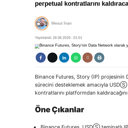
perpetual kontratlarını kaldırac
Mesut İnan
Yayınlandı: 26.06.2026 - 01:01
Binance Futures, Story (IP) projesini
sürecini desteklemek amacıyla USDⓈ 
kontratlarını platformdan kaldıracağın
Öne Çıkanlar
Binance Futures, USDⓈ teminatlı IP