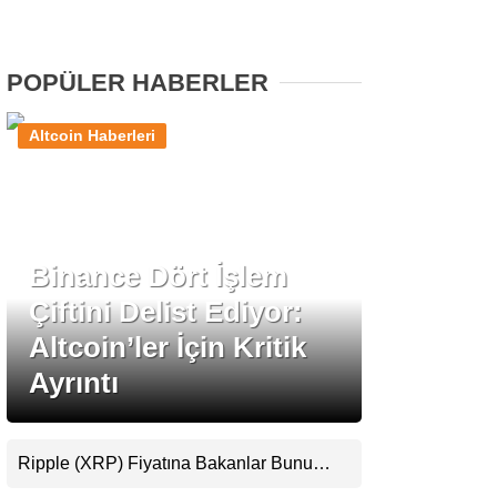
Stablecoin Haberleri
POPÜLER HABERLER
Altcoin Haberleri
Facebook
Binance Dört İşlem
Instagram
Çiftini Delist Ediyor:
Youtube
Altcoin’ler İçin Kritik
Ayrıntı
TikTok
Pinterest
Ripple (XRP) Fiyatına Bakanlar Bunu
Kaçırıyor: Evernorth’tan Dikkat Çeken