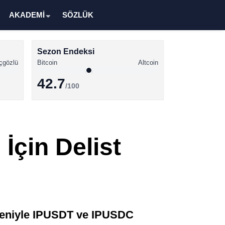
AKADEMİ
SÖZLÜK
Sezon Endeksi
çgözlü
Bitcoin
Altcoin
42.7
/100
Kripto Para Haberleri
Bitcoin Haberleri
İçin Delist
Altcoin Haberleri
Ethereum Haberleri
Solana Haberleri
XRP Haberleri
edeniyle IPUSDT ve IPUSDC
Memecoin Haberleri