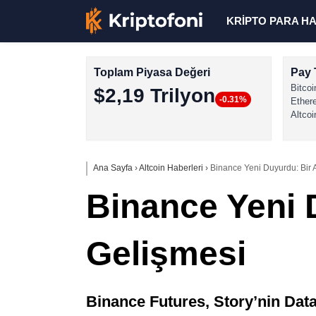
KRİPTO PARA H
Toplam Piyasa Değeri
Pay 
Bitcoi
$2,19 Trilyon
-0.31%
Ether
Altcoi
Ana Sayfa
›
Altcoin Haberleri
›
Binance Yeni Duyurdu: Bir A
Binance Yeni D
Gelişmesi
Binance Futures, Story’nin Da