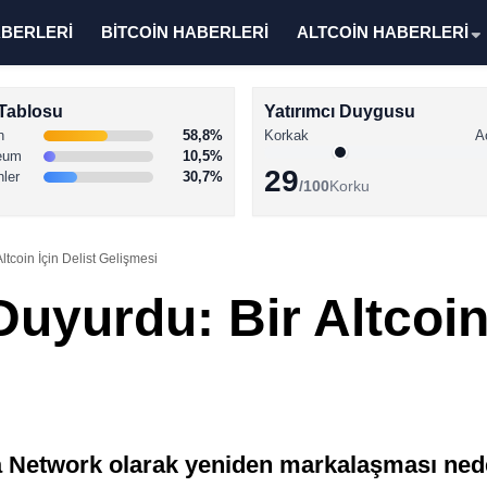
ABERLERİ
BİTCOİN HABERLERİ
ALTCOİN HABERLERİ
Tablosu
Yatırımcı Duygusu
n
58,8%
Korkak
A
eum
10,5%
29
nler
30,7%
/100
Korku
ltcoin İçin Delist Gelişmesi
uyurdu: Bir Altcoin 
ta Network olarak yeniden markalaşması n