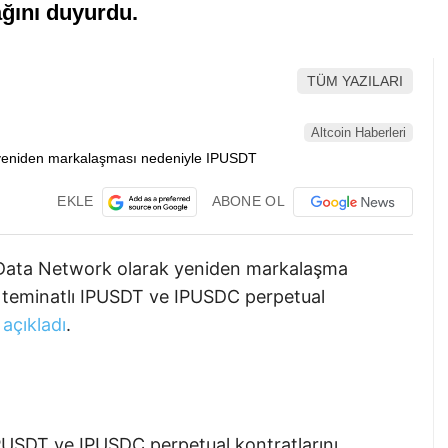
ağını duyurdu.
TÜM YAZILARI
Altcoin Haberleri
EKLE
ABONE OL
n Data Network olarak yeniden markalaşma
teminatlı IPUSDT ve IPUSDC perpetual
ı
açıkladı
.
USDT ve IPUSDC perpetual kontratlarını