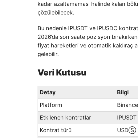
kadar azaltamaması halinde kalan böl
çözülebilecek.
Bu nedenle IPUSDT ve IPUSDC kontratla
2026’da son saate pozisyon bırakırken d
fiyat hareketleri ve otomatik kaldıraç
gelebilir.
Veri Kutusu
Detay
Bilgi
Platform
Binance
Etkilenen kontratlar
IPUSDT 
Kontrat türü
USDⓈ te