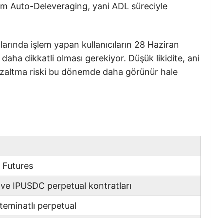
üm Auto-Deleveraging, yani ADL süreciyle
rında işlem yapan kullanıcıların 28 Haziran
aha dikkatli olması gerekiyor. Düşük likidite, ani
 azaltma riski bu dönemde daha görünür hale
 Futures
ve IPUSDC perpetual kontratları
minatlı perpetual