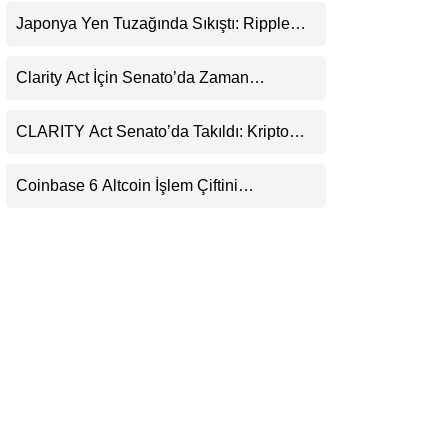
Uyarı
LinkedIn
Japonya Yen Tuzağında Sıkıştı: Ripple
(XRP) Üçüncü Yol Olabilir mi?
Telegram
Clarity Act İçin Senato’da Zaman
Daralıyor
CLARITY Act Senato’da Takıldı: Kripto
Para Piyasası 2027’yi Fiyatlıyor
Coinbase 6 Altcoin İşlem Çiftini
Durduracak