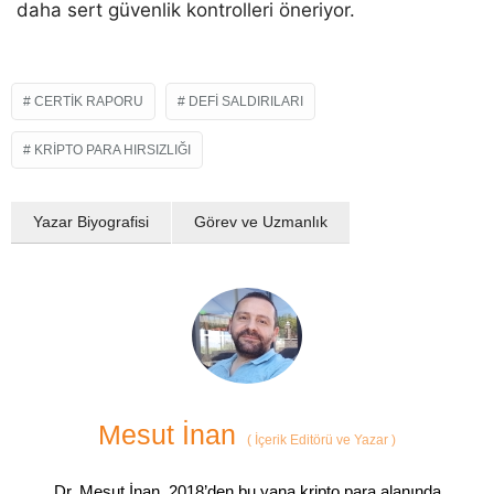
daha sert güvenlik kontrolleri öneriyor.
CERTIK RAPORU
DEFI SALDIRILARI
KRIPTO PARA HIRSIZLIĞI
Yazar Biyografisi
Görev ve Uzmanlık
Mesut İnan
(
İçerik Editörü ve Yazar
)
Dr. Mesut İnan, 2018’den bu yana kripto para alanında