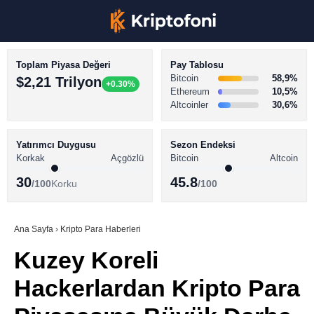
Toplam Piyasa Değeri
Pay Tablosu
Bitcoin
58,9%
$2,21 Trilyon
+0.30%
Ethereum
10,5%
Altcoinler
30,6%
KRİPTO PARA HABERLERİ
Facebook
BİTCOİN HABERLERİ
Yatırımcı Duygusu
Sezon Endeksi
Korkak
Açgözlü
Bitcoin
Altcoin
ALTCOİN HABERLERİ
30
45.8
/100
Korku
/100
AKADEMİ
Instagram
SÖZLÜK
Ana Sayfa
›
Kripto Para Haberleri
Kuzey Koreli
Youtube
Hackerlardan Kripto Para
TikTok