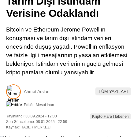
Tarım Dışı İstihdam
Pinterest
Verisine Odaklandı
LinkedIn
Bitcoin ve Ethereum Jerome Powell’ın
konuşması ve tarım dışı istihdam verileri
Telegram
öncesinde düşüş yaşadı. Powell’ın enflasyon
ve faizle ilgili mesajlarının piyasaları etkilemesi
bekleniyor. İstihdam verilerinin güçlü gelmesi
kripto paralara olumlu yansıyabilir.
Ahmet Arslan
TÜM YAZILARI
Editör:
Mesut İnan
Yayınlandı: 30.09.2024 - 12:00
Kripto Para Haberleri
Son Güncelleme: 08.01.2025 - 22:59
Kaynak: HABER MERKEZI