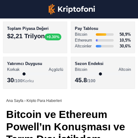
Toplam Piyasa Değeri
Pay Tablosu
Bitcoin
58,9%
$2,21 Trilyon
+0.30%
Ethereum
10,5%
Altcoinler
30,6%
KRİPTO PARA HABERLERİ
Facebook
BİTCOİN HABERLERİ
Yatırımcı Duygusu
Sezon Endeksi
Korkak
Açgözlü
Bitcoin
Altcoin
ALTCOİN HABERLERİ
30
45.8
/100
Korku
/100
AKADEMİ
Instagram
SÖZLÜK
Ana Sayfa
›
Kripto Para Haberleri
Bitcoin ve Ethereum
Youtube
Powell’ın Konuşması ve
TikTok