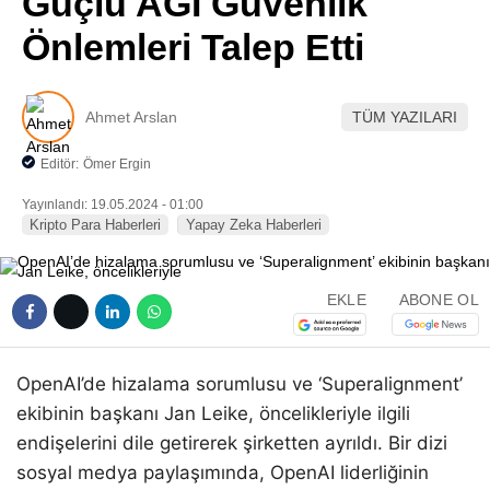
Güçlü AGI Güvenlik
Pinterest
Önlemleri Talep Etti
LinkedIn
Ahmet Arslan
TÜM YAZILARI
Telegram
Editör:
Ömer Ergin
Yayınlandı: 19.05.2024 - 01:00
Kripto Para Haberleri
Yapay Zeka Haberleri
EKLE
ABONE OL
OpenAI’de hizalama sorumlusu ve ‘Superalignment’
ekibinin başkanı Jan Leike, öncelikleriyle ilgili
endişelerini dile getirerek şirketten ayrıldı. Bir dizi
sosyal medya paylaşımında, OpenAI liderliğinin