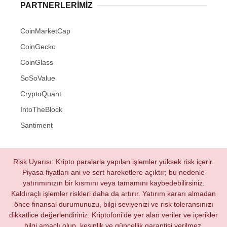
PARTNERLERIMIZ
CoinMarketCap
CoinGecko
CoinGlass
SoSoValue
CryptoQuant
IntoTheBlock
Santiment
Risk Uyarısı: Kripto paralarla yapılan işlemler yüksek risk içerir.
Piyasa fiyatları ani ve sert hareketlere açıktır; bu nedenle
yatırımınızın bir kısmını veya tamamını kaybedebilirsiniz.
Kaldıraçlı işlemler riskleri daha da artırır. Yatırım kararı almadan
önce finansal durumunuzu, bilgi seviyenizi ve risk toleransınızı
dikkatlice değerlendiriniz. Kriptofoni’de yer alan veriler ve içerikler
bilgi amaçlı olup, kesinlik ve güncellik garantisi verilmez.