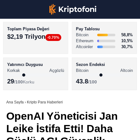
Toplam Piyasa Değeri
Pay Tablosu
Bitcoin
58,8%
$2,19 Trilyon
-0.70%
Ethereum
10,5%
Altcoinler
30,7%
KRİPTO PARA HABERLERİ
Facebook
BİTCOİN HABERLERİ
Yatırımcı Duygusu
Sezon Endeksi
Korkak
Açgözlü
Bitcoin
Altcoin
ALTCOİN HABERLERİ
29
43.8
/100
Korku
/100
AKADEMİ
Instagram
SÖZLÜK
Ana Sayfa
›
Kripto Para Haberleri
OpenAI Yöneticisi Jan
Youtube
Leike İstifa Etti! Daha
TikTok