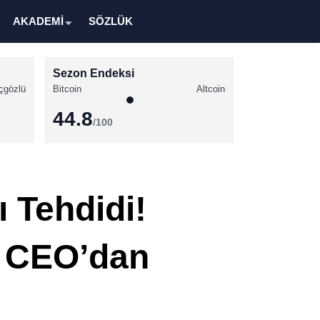
AKADEMİ
SÖZLÜK
Sezon Endeksi
çgözlü
Bitcoin
Altcoin
44.8
/100
Kripto Para Haberleri
Bitcoin Haberleri
 Tehdidi!
Altcoin Haberleri
Ethereum Haberleri
ü CEO’dan
Solana Haberleri
XRP Haberleri
Memecoin Haberleri