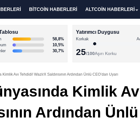
ABERLERİ
BİTCOİN HABERLERİ
ALTCOİN HABERLERİ
Tablosu
Yatırımcı Duygusu
n
58,8%
Korkak
A
eum
10,5%
25
nler
30,7%
/100
Aşırı Korku
 Kimlik Avı Tehdidi! WazirX Saldırısının Ardından Ünlü CEO’dan Uyarı
ünyasında Kimlik Avı
ısının Ardından Ünl