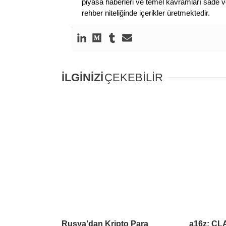
piyasa haberleri ve temel kavramları sade ve
rehber niteliğinde içerikler üretmektedir.
İLGİNİZİ
ÇEKEBİLİR
Rusya’dan Kripto Para
a16z: CL