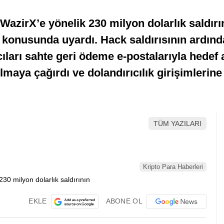
zirX’e yönelik 230 milyon dolarlık saldırın
i konusunda uyardı. Hack saldırısının ardınd
ıcıları sahte geri ödeme e-postalarıyla hedef a
olmaya çağırdı ve dolandırıcılık girişimlerin
TÜM YAZILARI
Kripto Para Haberleri
EKLE
ABONE OL