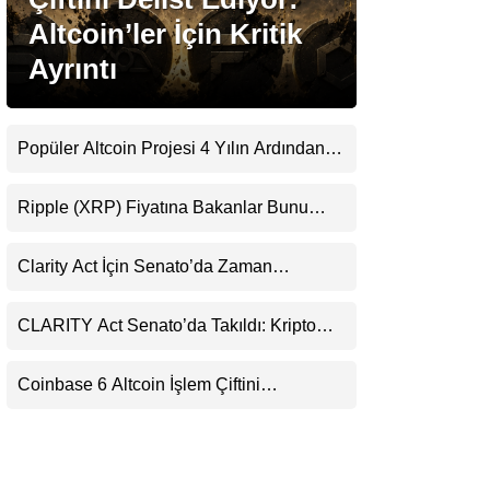
LinkedIn
Altcoin’ler İçin Kritik
Ayrıntı
Telegram
Popüler Altcoin Projesi 4 Yılın Ardından
Kapanıyor: Kullanıcılara 21 Ağustos
Uyarısı
Ripple (XRP) Fiyatına Bakanlar Bunu
Kaçırıyor: Evernorth’tan Dikkat Çeken
Uyarı
Clarity Act İçin Senato’da Zaman
Daralıyor
CLARITY Act Senato’da Takıldı: Kripto
Para Piyasası 2027’yi Fiyatlıyor
Coinbase 6 Altcoin İşlem Çiftini
Durduracak