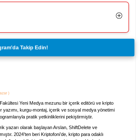
legram'da Takip Edin!
Yazar
)
Fakültesi Yeni Medya mezunu bir içerik editörü ve kripto
ber yazımı, kurgu-montaj, içerik ve sosyal medya yönetimi
ogramlarıyla pratik yetkinliklerini pekiştirmiştir.
k yazarı olarak başlayan Arslan, ShiftDelete ve
ştır. 2024’ten beri Kriptofoni’de, kripto para odaklı