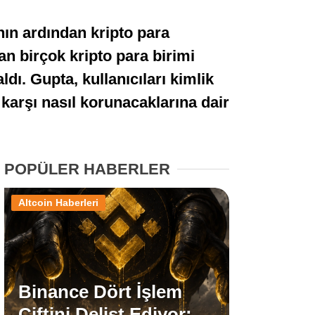
Stablecoin Haberleri
ın ardından kripto para
an birçok kripto para birimi
ldı. Gupta, kullanıcıları kimlik
Facebook
e karşı nasıl korunacaklarına dair
POPÜLER HABERLER
Instagram
Altcoin Haberleri
Youtube
TikTok
Binance Dört İşlem
Pinterest
Çiftini Delist Ediyor: