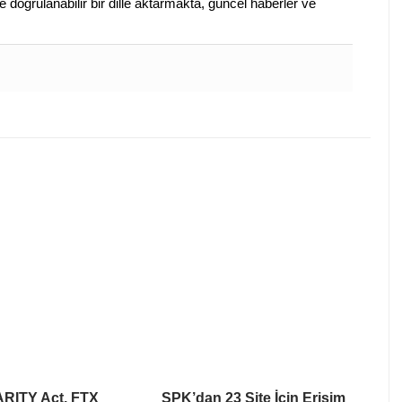
 doğrulanabilir bir dille aktarmakta, güncel haberler ve
ARITY Act, FTX
SPK’dan 23 Site İçin Erişim