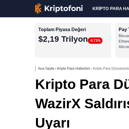
KRİPTO PARA H
Toplam Piyasa Değeri
Pay 
Bitcoi
$2,19 Trilyon
-0.73%
Ether
Altcoi
Ana Sayfa
›
Kripto Para Haberleri
›
Kripto Para Dünyasında
Kripto Para D
WazirX Saldır
Uyarı