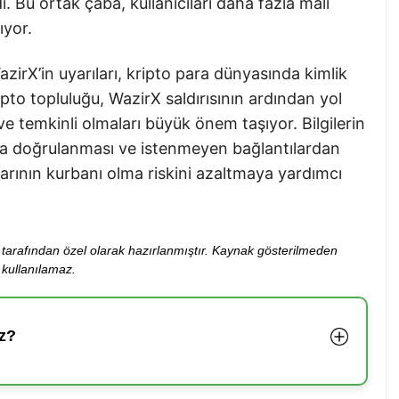
 Bu ortak çaba, kullanıcıları daha fazla mali
ıyor.
rX’in uyarıları, kripto para dünyasında kimlik
 Kripto topluluğu, WazirX saldırısının ardından yol
 ve temkinli olmaları büyük önem taşıyor. Bilgilerin
ıyla doğrulanması ve istenmeyen bağlantılardan
nlarının kurbanı olma riskini azaltmaya yardımcı
ibi tarafından özel olarak hazırlanmıştır. Kaynak gösterilmeden
kullanılamaz.
z?