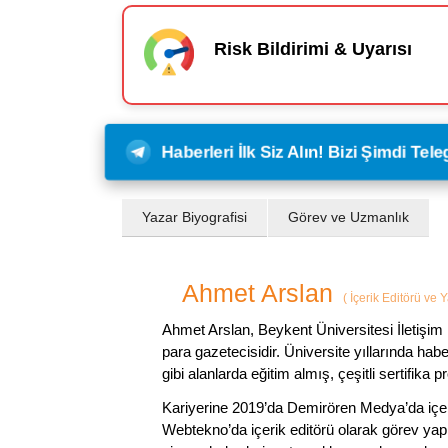
Risk Bildirimi & Uyarısı
Haberleri İlk Siz Alın! Bizi Şimdi Te
Yazar Biyografisi
Görev ve Uzmanlık
Ahmet Arslan
(
İçerik Editörü ve 
Ahmet Arslan, Beykent Üniversitesi İletişim 
para gazetecisidir. Üniversite yıllarında ha
gibi alanlarda eğitim almış, çeşitli sertifika pr
Kariyerine 2019’da Demirören Medya’da içeri
Webtekno’da içerik editörü olarak görev yapmı