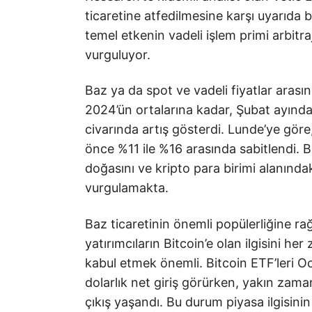
ticaretine atfedilmesine karşı uyarıda 
temel etkenin vadeli işlem primi arbit
vurguluyor.
Baz ya da spot ve vadeli fiyatlar aras
2024’ün ortalarına kadar, Şubat ayındak
civarında artış gösterdi. Lunde’ye gö
önce %11 ile %16 arasında sabitlendi. B
doğasını ve kripto para birimi alanındaki
vurgulamakta.
Baz ticaretinin önemli popülerliğine rağ
yatırımcıların Bitcoin’e olan ilgisini h
kabul etmek önemli. Bitcoin ETF’leri O
dolarlık net giriş görürken, yakın zama
çıkış yaşandı. Bu durum piyasa ilgisinin