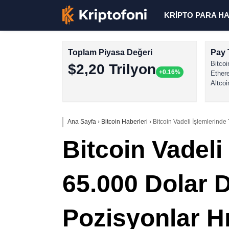
KRİPTO PARA H
Toplam Piyasa Değeri
Pay 
Bitcoi
$2,20 Trilyon
+0.16%
Ether
Altcoi
Ana Sayfa
›
Bitcoin Haberleri
›
Bitcoin Vadeli İşlemlerinde
Bitcoin Vadeli
65.000 Dolar 
Pozisyonlar Hı