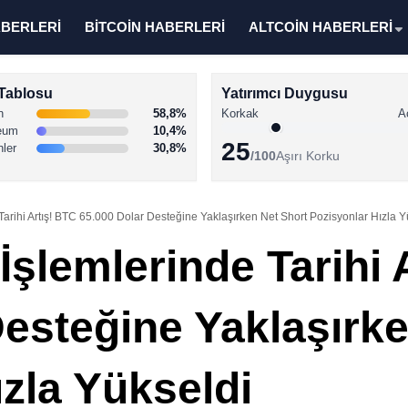
ABERLERİ
BİTCOİN HABERLERİ
ALTCOİN HABERLERİ
Tablosu
Yatırımcı Duygusu
n
58,8%
Korkak
A
eum
10,4%
25
nler
30,8%
/100
Aşırı Korku
 Tarihi Artış! BTC 65.000 Dolar Desteğine Yaklaşırken Net Short Pozisyonlar Hızla Y
 İşlemlerinde Tarihi 
Desteğine Yaklaşırk
zla Yükseldi