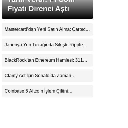
LinkedIn
Fiyatı Direnci Aştı
Telegram
Mastercard’dan Yeni Satın Alma: Çarpıcı
Ripple Detayı
Japonya Yen Tuzağında Sıkıştı: Ripple
(XRP) Üçüncü Yol Olabilir mi?
BlackRock’tan Ethereum Hamlesi: 311
Milyar Dolarlık Nakit Serisi Zincire Taşındı
Clarity Act İçin Senato’da Zaman
Daralıyor
Coinbase 6 Altcoin İşlem Çiftini
Durduracak