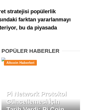
Stablecoin Haberleri
et stratejisi popülerlik
asındaki farktan yararlanmayı
steriyor, bu da piyasada
Facebook
POPÜLER HABERLER
Instagram
Altcoin Haberleri
Youtube
TikTok
Pi Network Protokol
Güncellemesi İçin
Pinterest
Tarih Verdi: Pi Coin