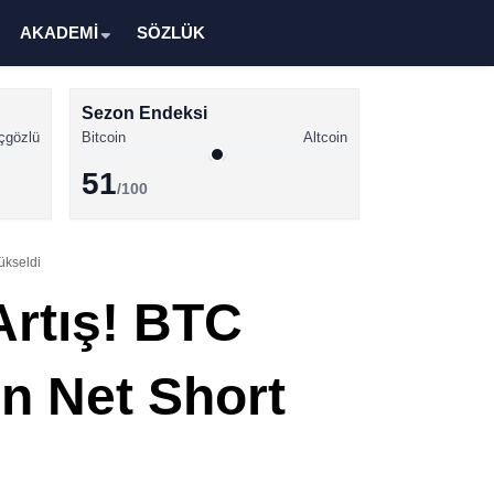
AKADEMİ
SÖZLÜK
Sezon Endeksi
çgözlü
Bitcoin
Altcoin
51
/100
Kripto Para Haberleri
ükseldi
Bitcoin Haberleri
Artış! BTC
Altcoin Haberleri
Ethereum Haberleri
en Net Short
Solana Haberleri
XRP Haberleri
Memecoin Haberleri