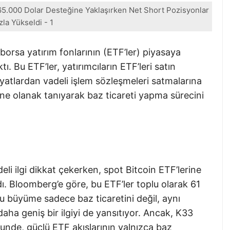
C 65.000 Dolar Desteğine Yaklaşırken Net Short Pozisyonlar
zla Yükseldi - 1
borsa yatırım fonlarının (ETF’ler) piyasaya
ı. Bu ETF’ler, yatırımcıların ETF’leri satın
yatlardan vadeli işlem sözleşmeleri satmalarına
ine olanak tanıyarak baz ticareti yapma sürecini
eli ilgi dikkat çekerken, spot Bitcoin ETF’lerine
ı. Bloomberg’e göre, bu ETF’ler toplu olarak 61
Bu büyüme sadece baz ticaretini değil, aynı
aha geniş bir ilgiyi de yansıtıyor. Ancak, K33
Lunde, güçlü ETF akışlarının yalnızca baz