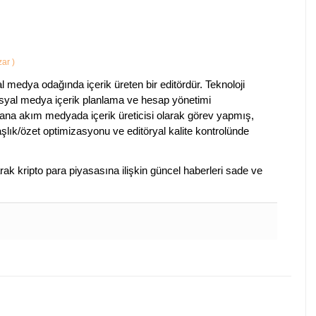
azar
)
al medya odağında içerik üreten bir editördür. Teknoloji
sosyal medya içerik planlama ve hesap yönetimi
na akım medyada içerik üreticisi olarak görev yapmış,
aşlık/özet optimizasyonu ve editöryal kalite kontrolünde
arak kripto para piyasasına ilişkin güncel haberleri sade ve