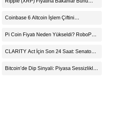
Ripple (XRP) Fiyatına Bakanlar Bunu
LinkedIn
Kaçırıyor: Evernorth’tan Dikkat Çeken
Uyarı
Coinbase 6 Altcoin İşlem Çiftini
Telegram
Durduracak
Pi Coin Fiyatı Neden Yükseldi? RoboPay
Ortaklığı ve Güncelleme İyimserliği
Destekledi
CLARITY Act İçin Son 24 Saat: Senato
Matematiği Kripto Para Piyasasının
Beklentisini Bozabilir
Bitcoin’de Dip Sinyali: Piyasa Sessizlikle
Sıkışıyor