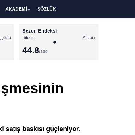
AKADEMİ
SÖZLÜK
Sezon Endeksi
çgözlü
Bitcoin
Altcoin
44.8
/100
Kripto Para Haberleri
Bitcoin Haberleri
Düşmesinin
Altcoin Haberleri
Ethereum Haberleri
Solana Haberleri
XRP Haberleri
i satış baskısı güçleniyor.
Memecoin Haberleri