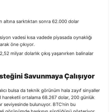
ın altına sarktıktan sonra 62.000 dolar
opsiyon vadesi kısa vadede piyasada oynaklığı
larak öne çıkıyor.
,52 milyar dolarlık çıkış yaşanırken balinalar
steğini Savunmaya Çalışıyor
alıcı bulsa da teknik görünüm hala zayıf sinyaller
el hareketli ortalama 68.267 dolar, 200 günlük
lar seviyesinde bulunuyor. BTC’nin bu
deli görünümde baskının sürdüğünü gösteriyor.