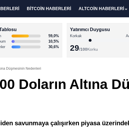
ABERLERİ
BİTCOİN HABERLERİ
ALTCOİN HABERLERİ
Tablosu
Yatırımcı Duygusu
n
59,0%
Korkak
A
eum
10,5%
29
nler
30,6%
/100
Korku
ltına Düşmesinin Nedenleri
000 Doların Altına 
eniden savunmaya çalışırken piyasa üzerindek