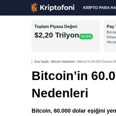
KRİPTO PARA H
Toplam Piyasa Değeri
Pay 
Bitcoi
$2,20 Trilyon
+0.31%
Ether
Altcoi
Ana Sayfa
›
Bitcoin Haberleri
›
Bitcoin’in 60.000 Doların A
Bitcoin’in 60.
Nedenleri
Bitcoin, 60.000 dolar eşiğini y