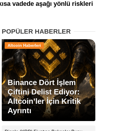
kısa vadede aşağı yönlü riskleri
Stablecoin Haberleri
POPÜLER HABERLER
Facebook
Altcoin Haberleri
Instagram
Binance Dört İşlem
Youtube
Çiftini Delist Ediyor:
Altcoin’ler İçin Kritik
TikTok
Ayrıntı
Pinterest