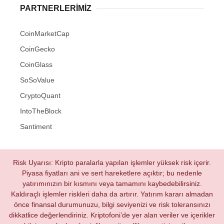
PARTNERLERIMIZ
CoinMarketCap
CoinGecko
CoinGlass
SoSoValue
CryptoQuant
IntoTheBlock
Santiment
Risk Uyarısı: Kripto paralarla yapılan işlemler yüksek risk içerir.
Piyasa fiyatları ani ve sert hareketlere açıktır; bu nedenle
yatırımınızın bir kısmını veya tamamını kaybedebilirsiniz.
Kaldıraçlı işlemler riskleri daha da artırır. Yatırım kararı almadan
önce finansal durumunuzu, bilgi seviyenizi ve risk toleransınızı
dikkatlice değerlendiriniz. Kriptofoni’de yer alan veriler ve içerikler