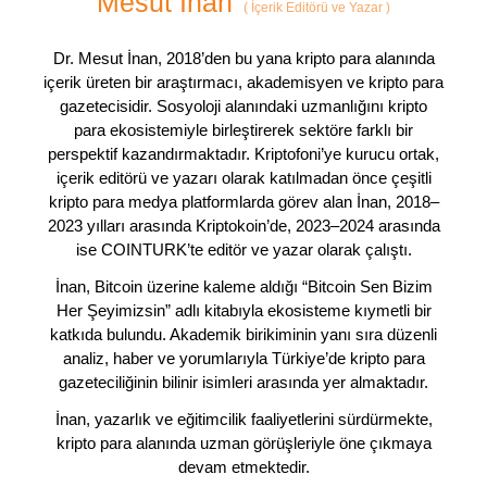
Mesut İnan
(
İçerik Editörü ve Yazar
)
Dr. Mesut İnan, 2018’den bu yana kripto para alanında
içerik üreten bir araştırmacı, akademisyen ve kripto para
gazetecisidir. Sosyoloji alanındaki uzmanlığını kripto
para ekosistemiyle birleştirerek sektöre farklı bir
perspektif kazandırmaktadır. Kriptofoni’ye kurucu ortak,
içerik editörü ve yazarı olarak katılmadan önce çeşitli
kripto para medya platformlarda görev alan İnan, 2018–
2023 yılları arasında Kriptokoin’de, 2023–2024 arasında
ise COINTURK’te editör ve yazar olarak çalıştı.
İnan, Bitcoin üzerine kaleme aldığı “Bitcoin Sen Bizim
Her Şeyimizsin” adlı kitabıyla ekosisteme kıymetli bir
katkıda bulundu. Akademik birikiminin yanı sıra düzenli
analiz, haber ve yorumlarıyla Türkiye’de kripto para
gazeteciliğinin bilinir isimleri arasında yer almaktadır.
İnan, yazarlık ve eğitimcilik faaliyetlerini sürdürmekte,
kripto para alanında uzman görüşleriyle öne çıkmaya
devam etmektedir.