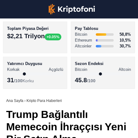
Toplam Piyasa Değeri
Pay Tablosu
Bitcoin
58,8%
$2,21 Trilyon
+0.05%
Ethereum
10,5%
Altcoinler
30,7%
KRİPTO PARA HABERLERİ
Facebook
BİTCOİN HABERLERİ
Yatırımcı Duygusu
Sezon Endeksi
Korkak
Açgözlü
Bitcoin
Altcoin
ALTCOİN HABERLERİ
31
45.8
/100
Korku
/100
AKADEMİ
Instagram
SÖZLÜK
Ana Sayfa
›
Kripto Para Haberleri
Trump Bağlantılı
Youtube
Memecoin İhraççısı Yeni
TikTok