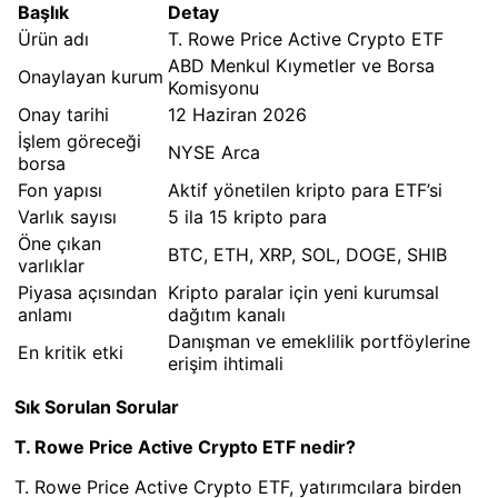
Başlık
Detay
Ürün adı
T. Rowe Price Active Crypto ETF
ABD Menkul Kıymetler ve Borsa
Onaylayan kurum
Komisyonu
Onay tarihi
12 Haziran 2026
İşlem göreceği
NYSE Arca
borsa
Fon yapısı
Aktif yönetilen kripto para ETF’si
Varlık sayısı
5 ila 15 kripto para
Öne çıkan
BTC, ETH, XRP, SOL, DOGE, SHIB
varlıklar
Piyasa açısından
Kripto paralar için yeni kurumsal
anlamı
dağıtım kanalı
Danışman ve emeklilik portföylerine
En kritik etki
erişim ihtimali
Sık Sorulan Sorular
T. Rowe Price Active Crypto ETF nedir?
T. Rowe Price Active Crypto ETF, yatırımcılara birden