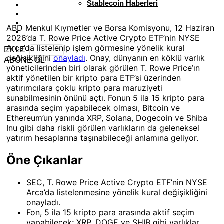
Stablecoin Haberleri
ABD Menkul Kıymetler ve Borsa Komisyonu, 12 Haziran
2026’da T. Rowe Price Active Crypto ETF’nin NYSE
Arca’da listelenip işlem görmesine yönelik kural
EKLE
değişikliğini
onayladı
. Onay, dünyanın en köklü varlık
ABONE OL
yöneticilerinden biri olarak görülen T. Rowe Price’ın
aktif yönetilen bir kripto para ETF’si üzerinden
yatırımcılara çoklu kripto para maruziyeti
sunabilmesinin önünü açtı. Fonun 5 ila 15 kripto para
arasında seçim yapabilecek olması, Bitcoin ve
Ethereum’un yanında XRP, Solana, Dogecoin ve Shiba
Inu gibi daha riskli görülen varlıkların da geleneksel
yatırım hesaplarına taşınabileceği anlamına geliyor.
Öne Çıkanlar
SEC, T. Rowe Price Active Crypto ETF’nin NYSE
Arca’da listelenmesine yönelik kural değişikliğini
onayladı.
Fon, 5 ila 15 kripto para arasında aktif seçim
yapabilecek; XRP, DOGE ve SHIB gibi varlıklar