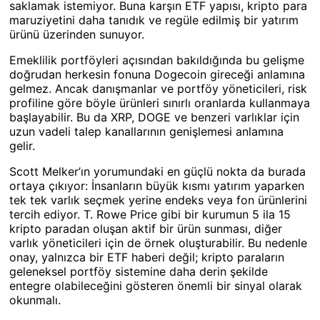
saklamak istemiyor. Buna karşın ETF yapısı, kripto para
maruziyetini daha tanıdık ve regüle edilmiş bir yatırım
ürünü üzerinden sunuyor.
Emeklilik portföyleri açısından bakıldığında bu gelişme
doğrudan herkesin fonuna Dogecoin gireceği anlamına
gelmez. Ancak danışmanlar ve portföy yöneticileri, risk
profiline göre böyle ürünleri sınırlı oranlarda kullanmaya
başlayabilir. Bu da XRP, DOGE ve benzeri varlıklar için
uzun vadeli talep kanallarının genişlemesi anlamına
gelir.
Scott Melker’ın yorumundaki en güçlü nokta da burada
ortaya çıkıyor: İnsanların büyük kısmı yatırım yaparken
tek tek varlık seçmek yerine endeks veya fon ürünlerini
tercih ediyor. T. Rowe Price gibi bir kurumun 5 ila 15
kripto paradan oluşan aktif bir ürün sunması, diğer
varlık yöneticileri için de örnek oluşturabilir. Bu nedenle
onay, yalnızca bir ETF haberi değil; kripto paraların
geleneksel portföy sistemine daha derin şekilde
entegre olabileceğini gösteren önemli bir sinyal olarak
okunmalı.