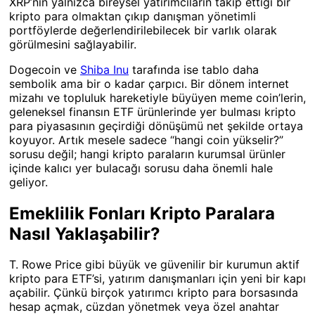
XRP’nin yalnızca bireysel yatırımcıların takip ettiği bir
kripto para olmaktan çıkıp danışman yönetimli
portföylerde değerlendirilebilecek bir varlık olarak
görülmesini sağlayabilir.
Dogecoin ve
Shiba Inu
tarafında ise tablo daha
sembolik ama bir o kadar çarpıcı. Bir dönem internet
mizahı ve topluluk hareketiyle büyüyen meme coin’lerin,
geleneksel finansın ETF ürünlerinde yer bulması kripto
para piyasasının geçirdiği dönüşümü net şekilde ortaya
koyuyor. Artık mesele sadece “hangi coin yükselir?”
sorusu değil; hangi kripto paraların kurumsal ürünler
içinde kalıcı yer bulacağı sorusu daha önemli hale
geliyor.
Emeklilik Fonları Kripto Paralara
Nasıl Yaklaşabilir?
T. Rowe Price gibi büyük ve güvenilir bir kurumun aktif
kripto para ETF’si, yatırım danışmanları için yeni bir kapı
açabilir. Çünkü birçok yatırımcı kripto para borsasında
hesap açmak, cüzdan yönetmek veya özel anahtar