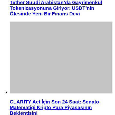
Tether Suudi Arabistan’da Gayrimenkul
Tokenizasyonuna Giriyor: USDT’nin
Ötesinde Yeni Bir Finans Devi
CLARITY Act İçin Son 24 Saat: Senato
Matematiği Kripto Para Piyasasının
Beklentisini