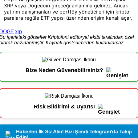
XRP veya Dogecoin gireceği anlamına gelmez. Ancak
yatırım danışmanları ve portföy yöneticileri için kripto
paralara regüle ETF yapısı üzerinden erişim kanalı açar.
DOGE
xrp
Bu içerikteki görseller Kriptofoni editoryal ekibi tarafından özel
olarak hazırlanmıştır. Kaynak gösterilmeden kullanılamaz.
Bize Neden Güvenebilirsiniz?
Risk Bildirimi & Uyarısı
Haberleri İlk Siz Alın! Bizi Şimdi Telegram'da Takip
Edin!