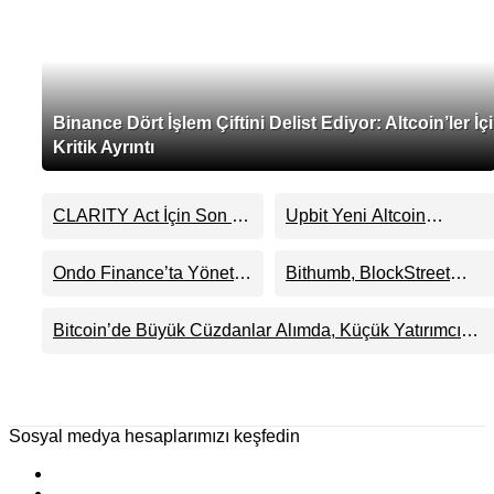
Binance Dört İşlem Çiftini Delist Ediyor: Altcoin’ler İç
Kritik Ayrıntı
CLARITY Act İçin Son 24
Upbit Yeni Altcoin
Saat: Senato Matematiği
Listelemesini Duyurdu:
Kripto Para Piyasasının
KRW, BTC ve USDT
Ondo Finance’ta Yönetim
Bithumb, BlockStreet
Beklentisini Bozabilir
Paritelerinde İşlem
Krizi Derinleşti:
(BSB) İçin KRW İşlem
Görecek
Milyarlarca Dolarlık
Çifti Desteği Duyurdu
Bitcoin’de Büyük Cüzdanlar Alımda, Küçük Yatırımcı
Tokenizasyon Devinin
Satışta: Piyasa 70 Bin Dolar Senaryosuna mı
Kontrolü Mahkemeye
Hazırlanıyor?
Taşındı
Sosyal medya hesaplarımızı keşfedin