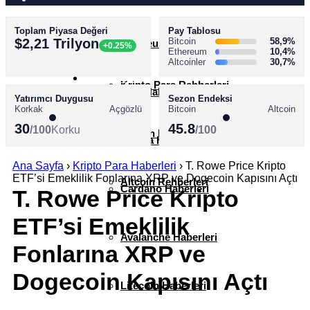
Toplam Piyasa Değeri
Pay Tablosu
AKADEMİ
$2,21 Trilyon
Bitcoin
58,9%
Ethereum Haberleri
+0.25%
Ethereum
10,4%
Altcoinler
30,7%
SÖZLÜK
Kripto Para Rehberleri
XRP Haberleri
Yatırımcı Duygusu
Sezon Endeksi
Korkak
Açgözlü
Bitcoin
Altcoin
30
45.8
/100
Korku
/100
Bitcoin Rehberleri
Solana Haberleri
Ana Sayfa
›
Kripto Para Haberleri
›
T. Rowe Price Kripto
ETF’si Emeklilik Fonlarına XRP ve Dogecoin Kapısını Açtı
Altcoin Rehberleri
Cardano Haberleri
T. Rowe Price Kripto
ETF’si Emeklilik
Avalanche Haberleri
Fonlarına XRP ve
Dogecoin Kapısını Açtı
Litecoin Haberleri