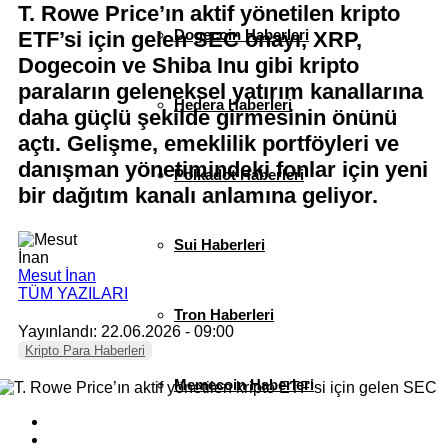
T. Rowe Price’ın aktif yönetilen kripto
Dogecoin Haberleri
ETF’si için gelen SEC onayı, XRP,
Dogecoin ve Shiba Inu gibi kripto
paraların geleneksel yatırım kanallarına
Hedera Haberleri
daha güçlü şekilde girmesinin önünü
açtı. Gelişme, emeklilik portföyleri ve
danışman yönetimindeki fonlar için yeni
Polkadot Haberleri
bir dağıtım kanalı anlamına geliyor.
Sui Haberleri
Mesut İnan
TÜM YAZILARI
Tron Haberleri
Yayınlandı: 22.06.2026 - 09:00
Kripto Para Haberleri
Memecoin Haberleri