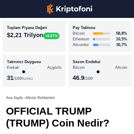
Toplam Piyasa Değeri
Pay Tablosu
Bitcoin
58,8%
$2,21 Trilyon
+0.07%
Ethereum
10,5%
Altcoinler
30,7%
KRİPTO PARA HABERLERİ
Facebook
BİTCOİN HABERLERİ
Yatırımcı Duygusu
Sezon Endeksi
Korkak
Açgözlü
Bitcoin
Altcoin
ALTCOİN HABERLERİ
31
46.9
/100
Korku
/100
AKADEMİ
Instagram
SÖZLÜK
Ana Sayfa
›
Altcoin Rehberleri
OFFICIAL TRUMP
Youtube
(TRUMP) Coin Nedir?
TikTok