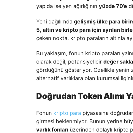
yapıda ise yen ağırlığının
yüzde 70’e
dü
Yeni dağılımda
gelişmiş ülke para biri
5
,
altın ve kripto para için ayrılan bir
çeken nokta, kripto paraların altınla a
Bu yaklaşım, fonun kripto paraları yalnı
olarak değil, potansiyel bir
değer sakla
gördüğünü gösteriyor. Özellikle yenin z
alternatif varlıklara olan kurumsal ilgi
Doğrudan Token Alımı Y
Fonun
kripto para
piyasasına doğrudan
girmesi beklenmiyor. Bunun yerine büy
varlık fonları
üzerinden dolaylı kripto 