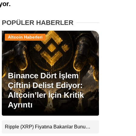
ıyor.
Stablecoin Haberleri
POPÜLER HABERLER
Altcoin Haberleri
Facebook
Binance Dört İşlem
Instagram
Çiftini Delist Ediyor:
Youtube
Altcoin’ler İçin Kritik
Ayrıntı
TikTok
Pinterest
Ripple (XRP) Fiyatına Bakanlar Bunu
Kaçırıyor: Evernorth’tan Dikkat Çeken