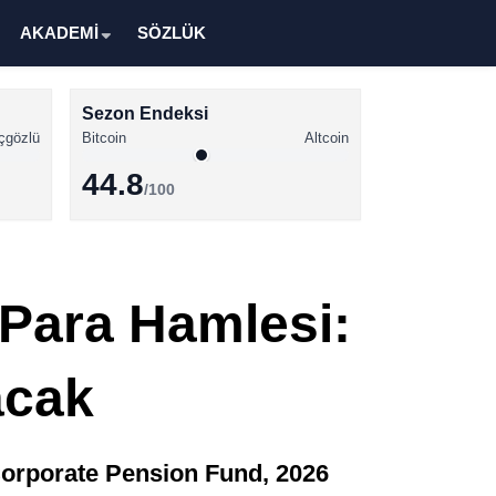
AKADEMİ
SÖZLÜK
Sezon Endeksi
çgözlü
Bitcoin
Altcoin
44.8
/100
Kripto Para Haberleri
Bitcoin Haberleri
 Para Hamlesi:
Altcoin Haberleri
Ethereum Haberleri
acak
Solana Haberleri
XRP Haberleri
 Corporate Pension Fund, 2026
Memecoin Haberleri