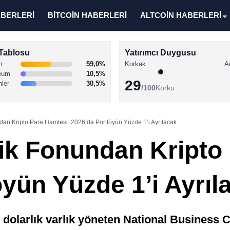
ABERLERİ
BİTCOİN HABERLERİ
ALTCOİN HABERLERİ
Tablosu
Yatırımcı Duygusu
n
59,0%
Korkak
A
eum
10,5%
29
nler
30,5%
/100
Korku
an Kripto Para Hamlesi: 2026’da Portföyün Yüzde 1’i Ayrılacak
ik Fonundan Kripto
yün Yüzde 1’i Ayrıl
 dolarlık varlık yöneten National Business