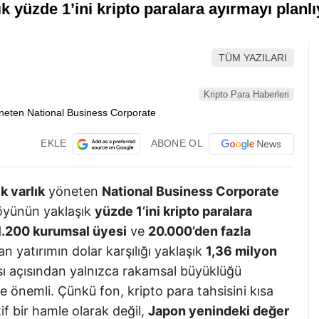
k yüzde 1’ini kripto paralara ayırmayı planl
TÜM YAZILARI
Kripto Para Haberleri
EKLE
ABONE OL
k varlık
yöneten
National Business Corporate
föyünün yaklaşık
yüzde 1’ini kripto paralara
1.200 kurumsal üyesi
ve
20.000’den fazla
n yatırımın dolar karşılığı yaklaşık
1,36 milyon
sı açısından yalnızca rakamsal büyüklüğü
le önemli. Çünkü fon, kripto para tahsisini kısa
tif bir hamle olarak değil,
Japon yenindeki değer