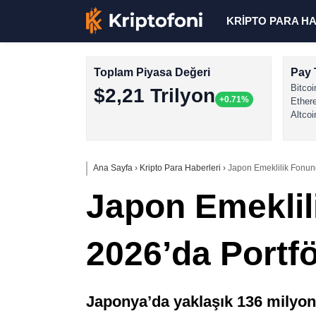
KRİPTO PARA H
Toplam Piyasa Değeri
Pay 
Bitcoi
$2,21 Trilyon
+0.71%
Ether
Altcoi
Ana Sayfa
›
Kripto Para Haberleri
›
Japon Emeklilik Fonund
Japon Emeklil
2026’da Portfö
Japonya’da yaklaşık 136 milyon