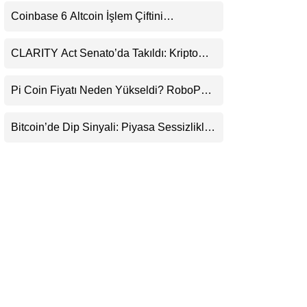
Uyarı
LinkedIn
Coinbase 6 Altcoin İşlem Çiftini
Durduracak
Telegram
CLARITY Act Senato’da Takıldı: Kripto
Para Piyasası 2027’yi Fiyatlıyor
Pi Coin Fiyatı Neden Yükseldi? RoboPay
Ortaklığı ve Güncelleme İyimserliği
Destekledi
Bitcoin’de Dip Sinyali: Piyasa Sessizlikle
Sıkışıyor