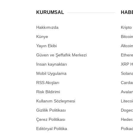
KURUMSAL
HAB
Hakkımızda
Kripto
Künye
Bitcoi
Yayın Ekibi
Altcoi
Güven ve Şeffaflık Merkezi
Ether
İnsan kaynakları
XRP H
Mobil Uygulama
Solana
RSS Akışları
Carda
Risk Bildirimi
Avalan
Kullanım Sözleşmesi
Liteco
Gizlilik Politikası
Dogeco
Çerez Politikası
Hedera
Editöryal Politika
Polkad