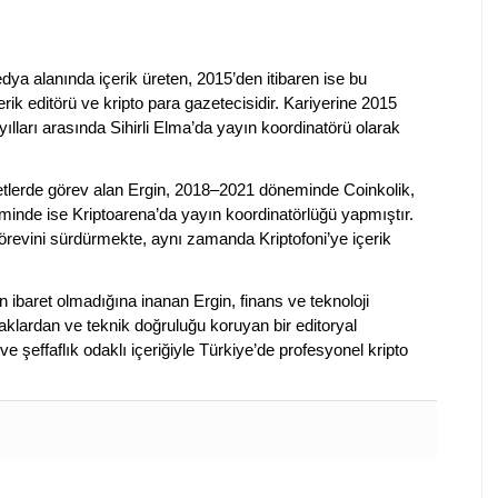
dya alanında içerik üreten, 2015’den itibaren ise bu
erik editörü ve kripto para gazetecisidir. Kariyerine 2015
ılları arasında Sihirli Elma’da yayın koordinatörü olarak
rketlerde görev alan Ergin, 2018–2021 döneminde Coinkolik,
nde ise Kriptoarena’da yayın koordinatörlüğü yapmıştır.
evini sürdürmekte, aynı zamanda Kriptofoni’ye içerik
en ibaret olmadığına inanan Ergin, finans ve teknoloji
klardan ve teknik doğruluğu koruyan bir editoryal
ve şeffaflık odaklı içeriğiyle Türkiye’de profesyonel kripto