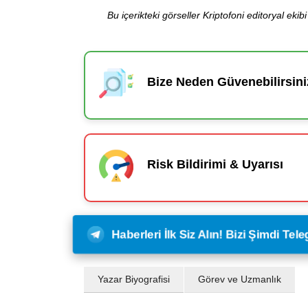
Bu içerikteki görseller Kriptofoni editoryal ek
Bize Neden Güvenebilirsini
Risk Bildirimi & Uyarısı
Haberleri İlk Siz Alın! Bizi Şimdi Te
Yazar Biyografisi
Görev ve Uzmanlık