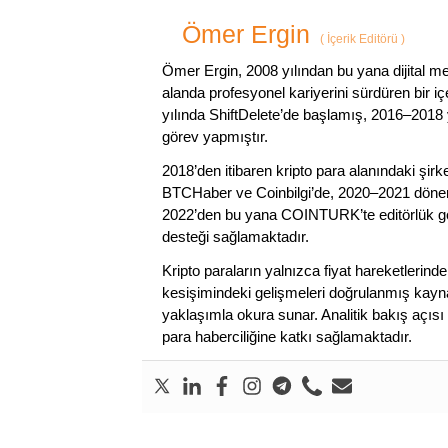
Ömer Ergin
(
İçerik Editörü
)
Ömer Ergin, 2008 yılından bu yana dijital me
alanda profesyonel kariyerini sürdüren bir iç
yılında ShiftDelete’de başlamış, 2016–2018 y
görev yapmıştır.
2018’den itibaren kripto para alanındaki şi
BTCHaber ve Coinbilgi’de, 2020–2021 dönemi
2022’den bu yana COINTURK’te editörlük gör
desteği sağlamaktadır.
Kripto paraların yalnızca fiyat hareketlerind
kesişimindeki gelişmeleri doğrulanmış kayna
yaklaşımla okura sunar. Analitik bakış açısı 
para haberciliğine katkı sağlamaktadır.