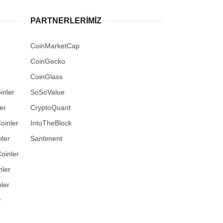
PARTNERLERIMIZ
CoinMarketCap
CoinGecko
CoinGlass
inler
SoSoValue
er
CryptoQuant
oinler
IntoTheBlock
ler
Santiment
oinler
nler
ler
r