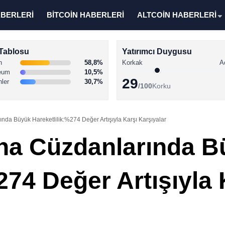
ABERLERİ
BİTCOİN HABERLERİ
ALTCOİN HABERLERİ
Tablosu
Yatırımcı Duygusu
n
58,8%
Korkak
A
eum
10,5%
29
nler
30,7%
/100
Korku
nda Büyük Hareketlilik:%274 Değer Artışıyla Karşı Karşıyalar
ina Cüzdanlarında 
274 Değer Artışıyla 