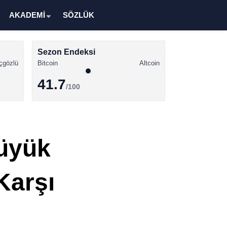
AKADEMİ
SÖZLÜK
Sezon Endeksi
çgözlü
Bitcoin
Altcoin
41.7
/100
Kripto Para Haberleri
Bitcoin Haberleri
Büyük
Altcoin Haberleri
Ethereum Haberleri
Karşı
Solana Haberleri
XRP Haberleri
Memecoin Haberleri