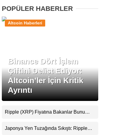
POPÜLER HABERLER
Stablecoin Haberleri
Altcoin Haberleri
Facebook
Binance Dört İşlem
Çiftini Delist Ediyor:
Instagram
Altcoin’ler İçin Kritik
Ayrıntı
Youtube
TikTok
Ripple (XRP) Fiyatına Bakanlar Bunu
Kaçırıyor: Evernorth’tan Dikkat Çeken
Pinterest
Uyarı
Japonya Yen Tuzağında Sıkıştı: Ripple