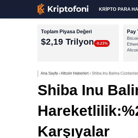
KRİPTO PARA H
Toplam Piyasa Değeri
Pay 
Bitcoi
$2,19 Trilyon
-0.23%
Ether
Altcoi
Ana Sayfa
›
Altcoin Haberleri
›
Shiba Inu Balina Cüzdanları
Shiba Inu Bal
Hareketlilik:%
Karşıyalar