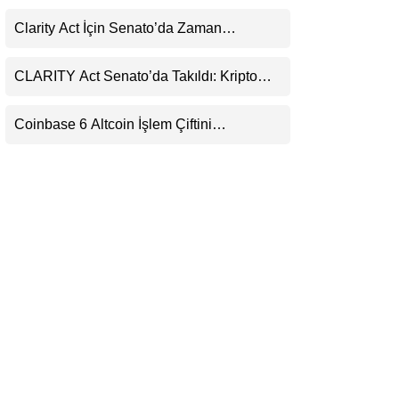
(XRP) Üçüncü Yol Olabilir mi?
LinkedIn
Clarity Act İçin Senato’da Zaman
Daralıyor
Telegram
CLARITY Act Senato’da Takıldı: Kripto
Para Piyasası 2027’yi Fiyatlıyor
Coinbase 6 Altcoin İşlem Çiftini
Durduracak