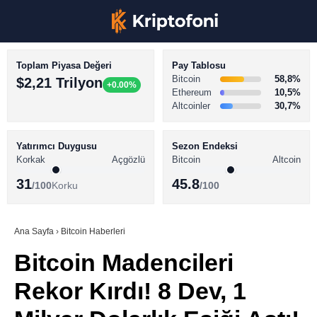
Toplam Piyasa Değeri
Pay Tablosu
Bitcoin
58,8%
$2,21 Trilyon
+0.00%
Ethereum
10,5%
Altcoinler
30,7%
KRİPTO PARA HABERLERİ
Facebook
BİTCOİN HABERLERİ
Yatırımcı Duygusu
Sezon Endeksi
Korkak
Açgözlü
Bitcoin
Altcoin
ALTCOİN HABERLERİ
31
45.8
/100
Korku
/100
AKADEMİ
Instagram
SÖZLÜK
Ana Sayfa
›
Bitcoin Haberleri
Bitcoin Madencileri
Youtube
Rekor Kırdı! 8 Dev, 1
TikTok