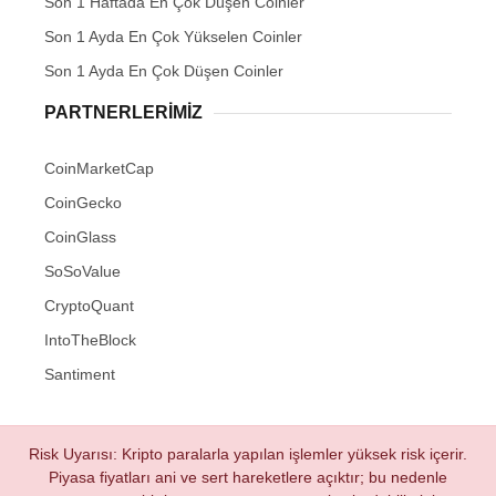
Son 1 Haftada En Çok Düşen Coinler
Son 1 Ayda En Çok Yükselen Coinler
Son 1 Ayda En Çok Düşen Coinler
PARTNERLERIMIZ
CoinMarketCap
CoinGecko
CoinGlass
SoSoValue
CryptoQuant
IntoTheBlock
Santiment
Risk Uyarısı: Kripto paralarla yapılan işlemler yüksek risk içerir.
Piyasa fiyatları ani ve sert hareketlere açıktır; bu nedenle