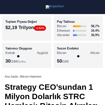
Toplam Piyasa Değeri
Pay Tablosu
Bitcoin
58,7%
$2,19 Trilyon
-1.52%
Ethereum
10,4%
Altcoinler
30,9%
KRİPTO PARA HABERLERİ
Facebook
BİTCOİN HABERLERİ
Yatırımcı Duygusu
Sezon Endeksi
Korkak
Açgözlü
Bitcoin
Altcoin
ALTCOİN HABERLERİ
30
50
/100
Korku
/100
AKADEMİ
Instagram
SÖZLÜK
Ana Sayfa
›
Bitcoin Haberleri
Strategy CEO’sundan 1
Youtube
Milyon Dolarlık STRC
TikTok