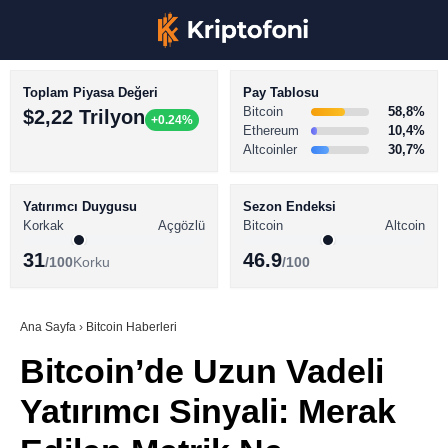
Toplam Piyasa Değeri
Pay Tablosu
Bitcoin
58,8%
$2,22 Trilyon
+0.24%
Ethereum
10,4%
Altcoinler
30,7%
KRİPTO PARA HABERLERİ
Facebook
BİTCOİN HABERLERİ
Yatırımcı Duygusu
Sezon Endeksi
Korkak
Açgözlü
Bitcoin
Altcoin
ALTCOİN HABERLERİ
31
46.9
/100
Korku
/100
AKADEMİ
Instagram
SÖZLÜK
Ana Sayfa
›
Bitcoin Haberleri
Bitcoin’de Uzun Vadeli
Youtube
Yatırımcı Sinyali: Merak
TikTok