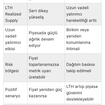
LTH
Uzun vadeli
Sert dikey
Realized
yatırımcı
yükseliş
Supply
hareketliliği arttı
Uzun
Birikim veya
Piyasada güçlü
vadeli
yeniden
ağırlık devam
yatırımcı
konumlanma
ediyor
etkisi
ihtimali
Fiyat
Risk
toparlanamazsa
Dağıtım baskısı
bölgesi
metrik uyarı
takip edilmeli
üretebilir
LTH artışı piyasa
Pozitif
Fiyat yeniden güç
güvenini
senaryo
kazanırsa
destekleyebilir