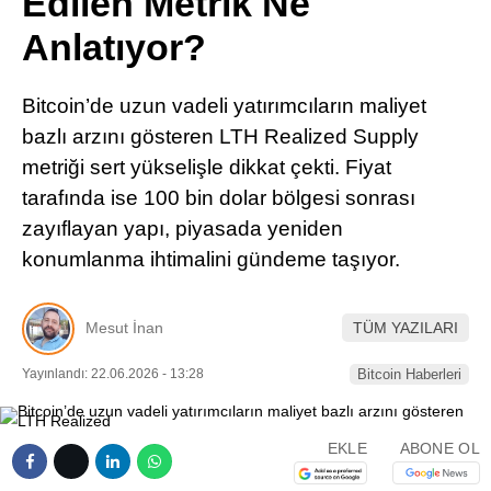
Edilen Metrik Ne
Pinterest
Anlatıyor?
LinkedIn
Bitcoin’de uzun vadeli yatırımcıların maliyet
bazlı arzını gösteren LTH Realized Supply
Telegram
metriği sert yükselişle dikkat çekti. Fiyat
tarafında ise 100 bin dolar bölgesi sonrası
zayıflayan yapı, piyasada yeniden
konumlanma ihtimalini gündeme taşıyor.
Mesut İnan
TÜM YAZILARI
Yayınlandı: 22.06.2026 - 13:28
Bitcoin Haberleri
EKLE
ABONE OL