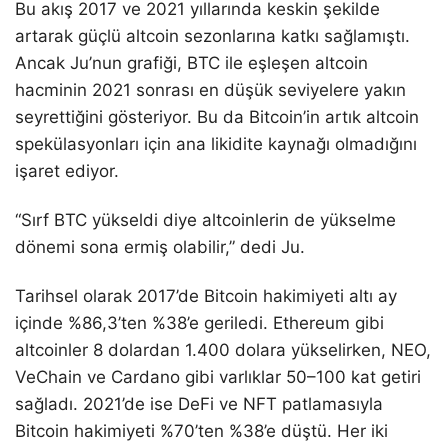
Bu akış 2017 ve 2021 yıllarında keskin şekilde
artarak güçlü altcoin sezonlarına katkı sağlamıştı.
Ancak Ju’nun grafiği, BTC ile eşleşen altcoin
hacminin 2021 sonrası en düşük seviyelere yakın
seyrettiğini gösteriyor. Bu da Bitcoin’in artık altcoin
spekülasyonları için ana likidite kaynağı olmadığını
işaret ediyor.
“Sırf BTC yükseldi diye altcoinlerin de yükselme
dönemi sona ermiş olabilir,” dedi Ju.
Tarihsel olarak 2017’de Bitcoin hakimiyeti altı ay
içinde %86,3’ten %38’e geriledi. Ethereum gibi
altcoinler 8 dolardan 1.400 dolara yükselirken, NEO,
VeChain ve Cardano gibi varlıklar 50–100 kat getiri
sağladı. 2021’de ise DeFi ve NFT patlamasıyla
Bitcoin hakimiyeti %70’ten %38’e düştü. Her iki