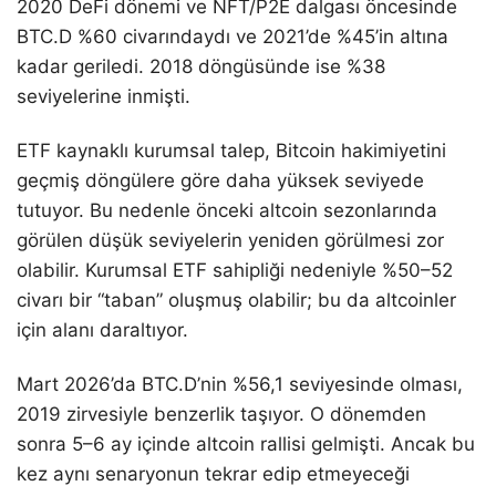
2020 DeFi dönemi ve NFT/P2E dalgası öncesinde
BTC.D %60 civarındaydı ve 2021’de %45’in altına
kadar geriledi. 2018 döngüsünde ise %38
seviyelerine inmişti.
ETF kaynaklı kurumsal talep, Bitcoin hakimiyetini
geçmiş döngülere göre daha yüksek seviyede
tutuyor. Bu nedenle önceki altcoin sezonlarında
görülen düşük seviyelerin yeniden görülmesi zor
olabilir. Kurumsal ETF sahipliği nedeniyle %50–52
civarı bir “taban” oluşmuş olabilir; bu da altcoinler
için alanı daraltıyor.
Mart 2026’da BTC.D’nin %56,1 seviyesinde olması,
2019 zirvesiyle benzerlik taşıyor. O dönemden
sonra 5–6 ay içinde altcoin rallisi gelmişti. Ancak bu
kez aynı senaryonun tekrar edip etmeyeceği