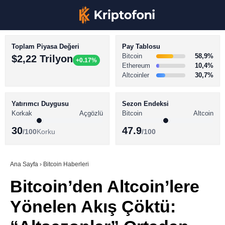
Toplam Piyasa Değeri
Pay Tablosu
Bitcoin
58,9%
$2,22 Trilyon
+0.17%
Ethereum
10,4%
Altcoinler
30,7%
KRİPTO PARA HABERLERİ
Facebook
BİTCOİN HABERLERİ
Yatırımcı Duygusu
Sezon Endeksi
Korkak
Açgözlü
Bitcoin
Altcoin
ALTCOİN HABERLERİ
30
47.9
/100
Korku
/100
AKADEMİ
Instagram
SÖZLÜK
Ana Sayfa
›
Bitcoin Haberleri
Bitcoin’den Altcoin’lere
Youtube
Yönelen Akış Çöktü:
TikTok