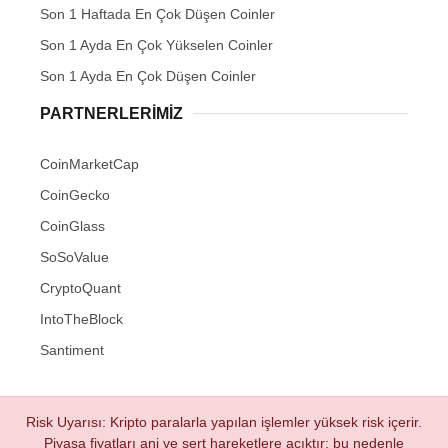
Son 1 Haftada En Çok Düşen Coinler
Son 1 Ayda En Çok Yükselen Coinler
Son 1 Ayda En Çok Düşen Coinler
PARTNERLERIMIZ
CoinMarketCap
CoinGecko
CoinGlass
SoSoValue
CryptoQuant
IntoTheBlock
Santiment
Risk Uyarısı: Kripto paralarla yapılan işlemler yüksek risk içerir.
Piyasa fiyatları ani ve sert hareketlere açıktır; bu nedenle