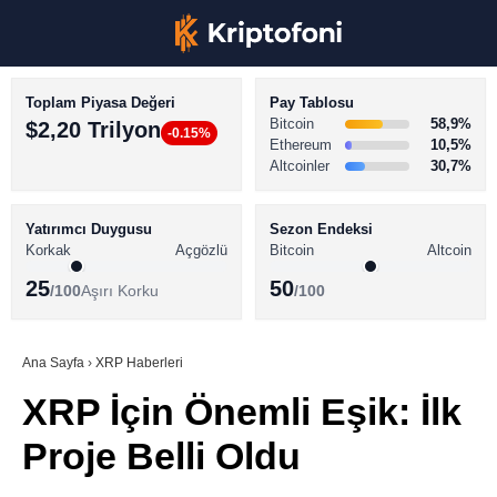
Toplam Piyasa Değeri
Pay Tablosu
Bitcoin
58,9%
$2,20 Trilyon
-0.15%
Ethereum
10,5%
Altcoinler
30,7%
KRİPTO PARA HABERLERİ
Facebook
BİTCOİN HABERLERİ
Yatırımcı Duygusu
Sezon Endeksi
Korkak
Açgözlü
Bitcoin
Altcoin
ALTCOİN HABERLERİ
25
50
/100
Aşırı Korku
/100
AKADEMİ
Instagram
SÖZLÜK
Ana Sayfa
›
XRP Haberleri
XRP İçin Önemli Eşik: İlk
Youtube
Proje Belli Oldu
TikTok