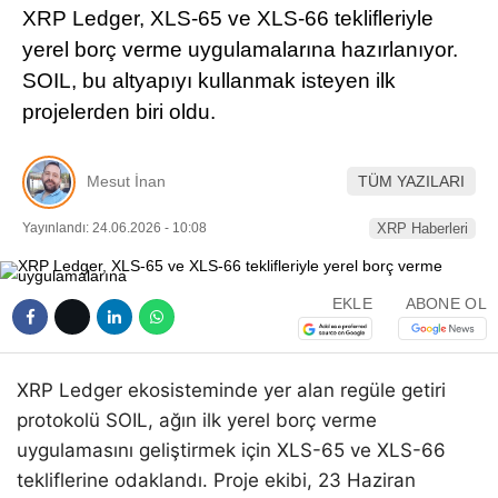
XRP Ledger, XLS-65 ve XLS-66 teklifleriyle
Pinterest
yerel borç verme uygulamalarına hazırlanıyor.
SOIL, bu altyapıyı kullanmak isteyen ilk
LinkedIn
projelerden biri oldu.
Telegram
Mesut İnan
TÜM YAZILARI
Yayınlandı: 24.06.2026 - 10:08
XRP Haberleri
EKLE
ABONE OL
XRP Ledger ekosisteminde yer alan regüle getiri
protokolü SOIL, ağın ilk yerel borç verme
uygulamasını geliştirmek için XLS-65 ve XLS-66
tekliflerine odaklandı. Proje ekibi, 23 Haziran