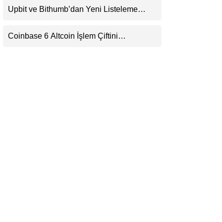
Upbit ve Bithumb’dan Yeni Listeleme
LinkedIn
Hamlesi: HOME, META2 ve USDG
Geliyor
Coinbase 6 Altcoin İşlem Çiftini
Telegram
Durduracak