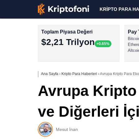
KRİPTO PARA H
Toplam Piyasa Değeri
Pay 
Bitcoi
$2,21 Trilyon
+0.65%
Ether
Altcoi
Ana Sayfa
›
Kripto Para Haberleri
›
Avrupa Kripto Para Ekos
Avrupa Kripto
ve Diğerleri İ
Mesut İnan