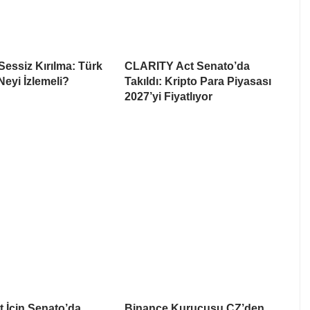
Sessiz Kırılma: Türk
CLARITY Act Senato’da
Neyi İzlemeli?
Takıldı: Kripto Para Piyasası
2027’yi Fiyatlıyor
ct İçin Senato’da
Binance Kurucusu CZ’den