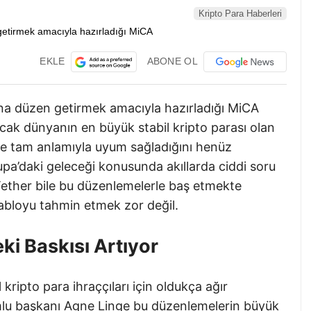
Kripto Para Haberleri
EKLE
ABONE OL
rına düzen getirmek amacıyla hazırladığı MiCA
ncak dünyanın en büyük stabil kripto parası olan
re tam anlamıyla uyum sağladığını henüz
pa’daki geleceği konusunda akıllarda ciddi soru
n Tether bile bu düzenlemelerle baş etmekte
tabloyu tahmin etmek zor değil.
ki Baskısı Artıyor
l kripto para ihraççıları için oldukça ağır
lu başkanı Agne Linge bu düzenlemelerin büyük