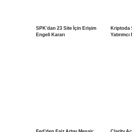
SPK’dan 23 Site İçin Erişim
Kriptoda 
Engeli Kararı
Yatırımcı 
Fed’den Faiz Artışı Mesajı:
Clarity A