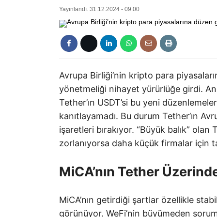
Yayınlandı: 31.12.2024 - 09:00
Avrupa Birliği’nin kripto para piyasala
yönetmeliği nihayet yürürlüğe girdi. A
Tether’ın USDT’si bu yeni düzenlemele
kanıtlayamadı. Bu durum Tether’ın Avru
işaretleri bırakıyor. “Büyük balık” ola
zorlanıyorsa daha küçük firmalar için 
MiCA’nın Tether Üzerinde
MiCA’nın getirdiği şartlar özellikle stabi
görünüyor. WeFi’nin büyümeden sorum