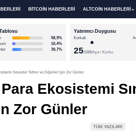
ABERLERİ
BİTCOİN HABERLERİ
ALTCOİN HABERLERİ
Tablosu
Yatırımcı Duygusu
n
58,9%
Korkak
A
eum
10,4%
25
nler
30,7%
/100
Aşırı Korku
istemi Sınavda! Tether ve Diğerleri İçin Zor Günler
 Para Ekosistemi Sı
çin Zor Günler
TÜM YAZILARI