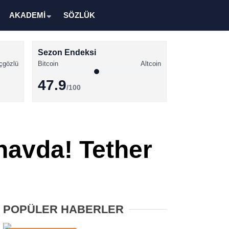
AKADEMİ
SÖZLÜK
Sezon Endeksi
çgözlü
Bitcoin
Altcoin
47.9
/100
Kripto Para Haberleri
Bitcoin Haberleri
navda! Tether
Altcoin Haberleri
Ethereum Haberleri
Solana Haberleri
POPÜLER HABERLER
XRP Haberleri
Memecoin Haberleri