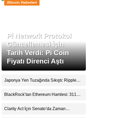
Altcoin Haberleri
Stablecoin Haberleri
Pi Network Protokol
Facebook
Güncellemesi İçin
Tarih Verdi: Pi Coin
Fiyatı Direnci Aştı
Instagram
Youtube
Japonya Yen Tuzağında Sıkıştı: Ripple
(XRP) Üçüncü Yol Olabilir mi?
TikTok
BlackRock’tan Ethereum Hamlesi: 311
Milyar Dolarlık Nakit Serisi Zincire Taşındı
Pinterest
Clarity Act İçin Senato’da Zaman
Daralıyor