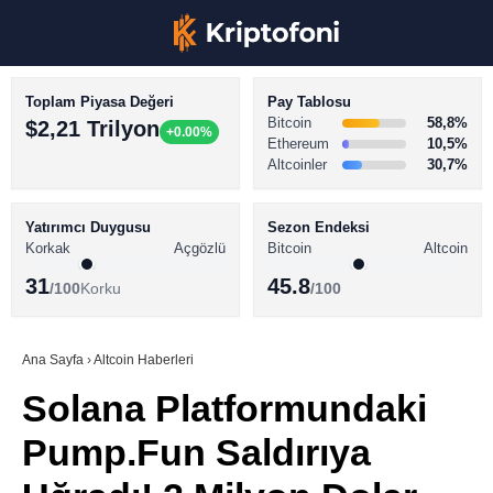
Toplam Piyasa Değeri
Pay Tablosu
Bitcoin
58,8%
$2,21 Trilyon
+0.00%
Ethereum
10,5%
Altcoinler
30,7%
KRİPTO PARA HABERLERİ
Facebook
BİTCOİN HABERLERİ
Yatırımcı Duygusu
Sezon Endeksi
Korkak
Açgözlü
Bitcoin
Altcoin
ALTCOİN HABERLERİ
31
45.8
/100
Korku
/100
AKADEMİ
Instagram
SÖZLÜK
Ana Sayfa
›
Altcoin Haberleri
Solana Platformundaki
Youtube
Pump.Fun Saldırıya
TikTok