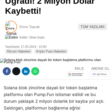
Uğradı! 2 Milyon Dolar
Pinterest
Kaybetti!
LinkedIn
Emre Toprak
TÜM YAZILARI
Telegram
Editör:
Ömer Ergin
Yayınlandı: 17.05.2024 - 15:00
Altcoin Haberleri
Kripto Para Haberleri
EKLE
ABONE OL
Solana blok zincirine dayalı bir token başlatma
platformu olan Pump.Fun istismar edildi ve bu
durum yaklaşık 2 milyon dolarlık bir kayba yol açtı.
Saldırgan, platformun bağlanma eğrisi