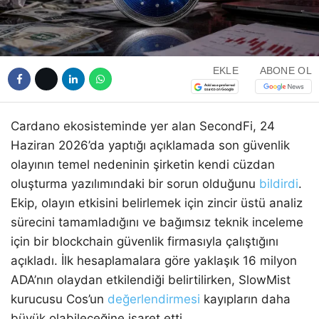
EKLE
ABONE OL
Cardano ekosisteminde yer alan SecondFi, 24
Haziran 2026’da yaptığı açıklamada son güvenlik
olayının temel nedeninin şirketin kendi cüzdan
oluşturma yazılımındaki bir sorun olduğunu
bildirdi
.
Ekip, olayın etkisini belirlemek için zincir üstü analiz
sürecini tamamladığını ve bağımsız teknik inceleme
için bir blockchain güvenlik firmasıyla çalıştığını
açıkladı. İlk hesaplamalara göre yaklaşık 16 milyon
ADA’nın olaydan etkilendiği belirtilirken, SlowMist
kurucusu Cos’un
değerlendirmesi
kayıpların daha
büyük olabileceğine işaret etti.