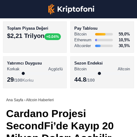
Toplam Piyasa Değeri
Pay Tablosu
Bitcoin
59,0%
$2,21 Trilyon
+0.04%
Ethereum
10,5%
Altcoinler
30,5%
KRİPTO PARA HABERLERİ
Facebook
BİTCOİN HABERLERİ
Yatırımcı Duygusu
Sezon Endeksi
Korkak
Açgözlü
Bitcoin
Altcoin
ALTCOİN HABERLERİ
29
44.8
/100
Korku
/100
AKADEMİ
Instagram
SÖZLÜK
Ana Sayfa
›
Altcoin Haberleri
Cardano Projesi
Youtube
SecondFi’de Kayıp 20
TikTok