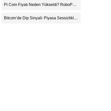
Pi Coin Fiyatı Neden Yükseldi? RoboPay
LinkedIn
Ortaklığı ve Güncelleme İyimserliği
Destekledi
Bitcoin’de Dip Sinyali: Piyasa Sessizlikle
Telegram
Sıkışıyor