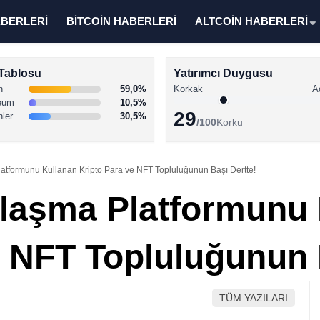
ABERLERİ
BİTCOİN HABERLERİ
ALTCOİN HABERLERİ
Tablosu
Yatırımcı Duygusu
n
59,0%
Korkak
A
eum
10,5%
29
nler
30,5%
/100
Korku
atformunu Kullanan Kripto Para ve NFT Topluluğunun Başı Dertte!
laşma Platformunu 
e NFT Topluluğunun 
TÜM YAZILARI