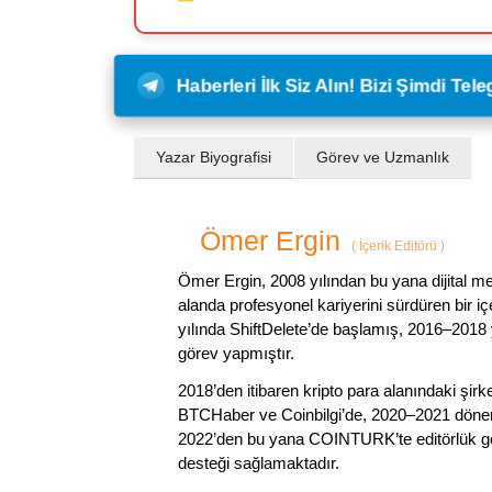
Haberleri İlk Siz Alın! Bizi Şimdi Te
Yazar Biyografisi
Görev ve Uzmanlık
Ömer Ergin
(
İçerik Editörü
)
Ömer Ergin, 2008 yılından bu yana dijital me
alanda profesyonel kariyerini sürdüren bir iç
yılında ShiftDelete’de başlamış, 2016–2018 y
görev yapmıştır.
2018’den itibaren kripto para alanındaki şi
BTCHaber ve Coinbilgi’de, 2020–2021 dönemi
2022’den bu yana COINTURK’te editörlük gör
desteği sağlamaktadır.