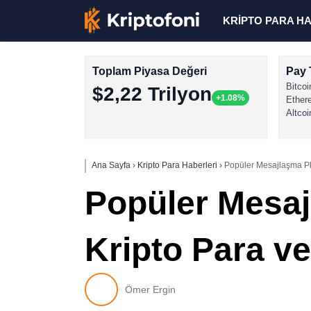
KRİPTO PARA H
Toplam Piyasa Değeri
Pay 
Bitcoi
$2,22 Trilyon
+1.08%
Ether
Altcoi
Ana Sayfa
›
Kripto Para Haberleri
›
Popüler Mesajlaşma Pl
Popüler Mesaj
Kripto Para v
Ömer Ergin