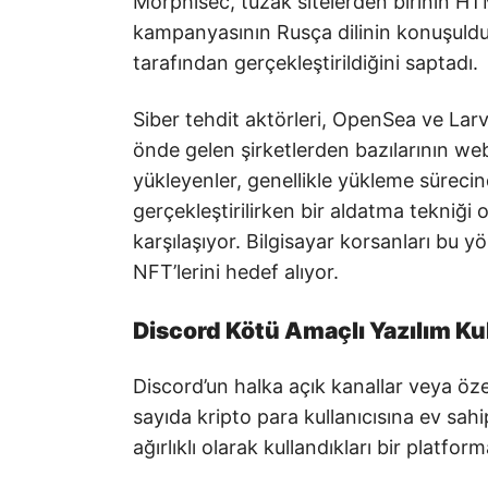
Morphisec, tuzak sitelerden birinin HT
kampanyasının Rusça dilinin konuşulduğ
tarafından gerçekleştirildiğini saptadı.
Siber tehdit aktörleri, OpenSea ve Lar
önde gelen şirketlerden bazılarının web 
yükleyenler, genellikle yükleme süreci
gerçekleştirilirken bir aldatma tekniği o
karşılaşıyor. Bilgisayar korsanları bu 
NFT’lerini hedef alıyor.
Discord Kötü Amaçlı Yazılım Ku
Discord’un halka açık kanallar veya özel
sayıda kripto para kullanıcısına ev sahi
ağırlıklı olarak kullandıkları bir platf