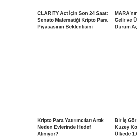
CLARITY Act İçin Son 24 Saat:
MARA’nın 
Senato Matematiği Kripto Para
Gelir ve 
Piyasasının Beklentisini
Durum Aç
Kripto Para Yatırımcıları Artık
Bir İş Gö
Neden Evlerinde Hedef
Kuzey Kor
Alınıyor?
Ülkede 1.