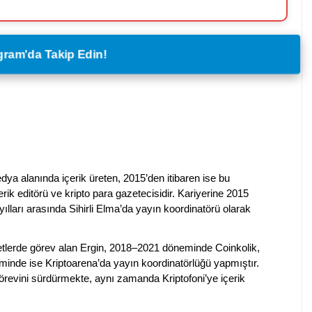
legram'da Takip Edin!
dya alanında içerik üreten, 2015’den itibaren ise bu
erik editörü ve kripto para gazetecisidir. Kariyerine 2015
ılları arasında Sihirli Elma’da yayın koordinatörü olarak
rketlerde görev alan Ergin, 2018–2021 döneminde Coinkolik,
nde ise Kriptoarena’da yayın koordinatörlüğü yapmıştır.
evini sürdürmekte, aynı zamanda Kriptofoni’ye içerik