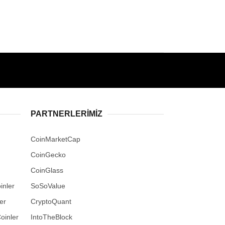
PARTNERLERIMIZ
CoinMarketCap
CoinGecko
CoinGlass
inler
SoSoValue
er
CryptoQuant
oinler
IntoTheBlock