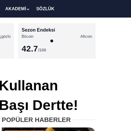
AKADEMİ
SÖZLÜK
Sezon Endeksi
çgözlü
Bitcoin
Altcoin
42.7
/100
Kripto Para Haberleri
Bitcoin Haberleri
Kullanan
Altcoin Haberleri
Ethereum Haberleri
Başı Dertte!
Solana Haberleri
POPÜLER HABERLER
XRP Haberleri
Memecoin Haberleri