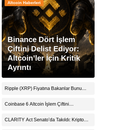
Altcoin Haberleri
Stablecoin Haberleri
Binance Dört İşlem
Facebook
Çiftini Delist Ediyor:
Altcoin’ler İçin Kritik
Ayrıntı
Instagram
Youtube
Ripple (XRP) Fiyatına Bakanlar Bunu
Kaçırıyor: Evernorth’tan Dikkat Çeken
Uyarı
TikTok
Coinbase 6 Altcoin İşlem Çiftini
Durduracak
Pinterest
CLARITY Act Senato’da Takıldı: Kripto
Para Piyasası 2027’yi Fiyatlıyor