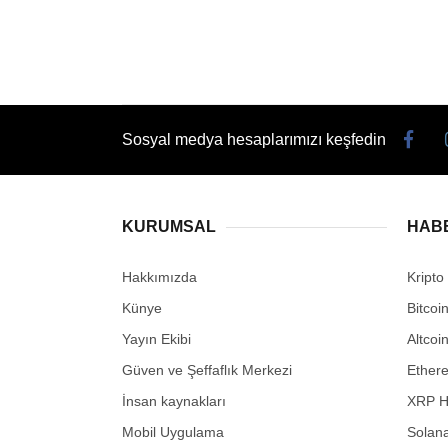
Sosyal medya hesaplarımızı keşfedin
KURUMSAL
HAB
Hakkımızda
Kripto
Künye
Bitcoi
Yayın Ekibi
Altcoi
Güven ve Şeffaflık Merkezi
Ether
İnsan kaynakları
XRP H
Mobil Uygulama
Solana