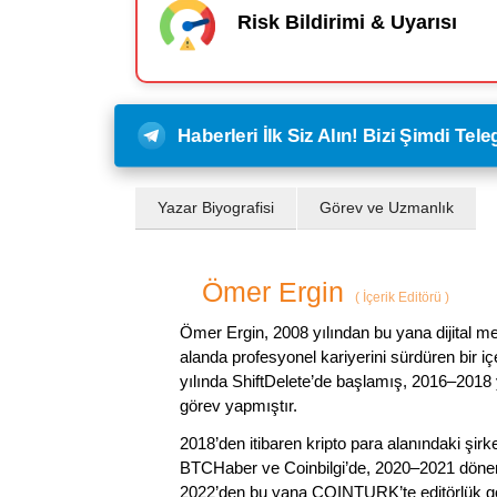
Risk Bildirimi & Uyarısı
Haberleri İlk Siz Alın! Bizi Şimdi Te
Yazar Biyografisi
Görev ve Uzmanlık
Ömer Ergin
(
İçerik Editörü
)
Ömer Ergin, 2008 yılından bu yana dijital me
alanda profesyonel kariyerini sürdüren bir iç
yılında ShiftDelete’de başlamış, 2016–2018 y
görev yapmıştır.
2018’den itibaren kripto para alanındaki şi
BTCHaber ve Coinbilgi’de, 2020–2021 dönemi
2022’den bu yana COINTURK’te editörlük gör