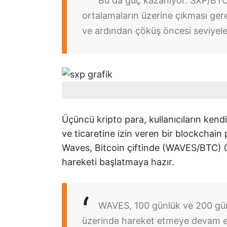
Bu da güç kazanıyor. SXP/BTC 
ortalamaların üzerine çıkması ger
ve ardından çöküş öncesi seviyele
Üçüncü kripto para, kullanıcıların kend
ve ticaretine izin veren bir blockchai
Waves, Bitcoin çiftinde (WAVES/BTC) 0.
hareketi başlatmaya hazır.
WAVES, 100 günlük ve 200 gün
üzerinde hareket etmeye devam ed