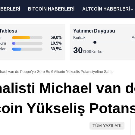
ABERLERİ
BİTCOİN HABERLERİ
ALTCOİN HABERLERİ
Tablosu
Yatırımcı Duygusu
n
59,0%
Korkak
A
eum
10,5%
30
nler
30,5%
/100
Korku
ichael van de Poppe’ye Göre Bu 6 Altcoin Yükseliş Potansiyeline Sahip
alisti Michael van 
coin Yükseliş Potans
TÜM YAZILARI