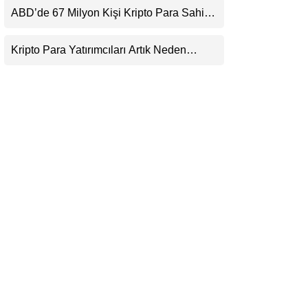
Beklentisini Bozabilir
ABD’de 67 Milyon Kişi Kripto Para Sahibi:
LinkedIn
Ripple’dan “Eski Algılar Yıkıldı” Mesajı
Kripto Para Yatırımcıları Artık Neden
Telegram
Evlerinde Hedef Alınıyor?