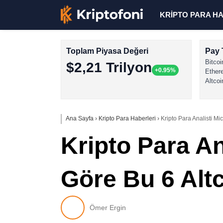
KRİPTO PARA H
Toplam Piyasa Değeri
Pay 
Bitcoi
$2,21 Trilyon
+0.95%
Ether
Altcoi
Ana Sayfa
›
Kripto Para Haberleri
›
Kripto Para Analisti M
Kripto Para An
Göre Bu 6 Alt
Ömer Ergin