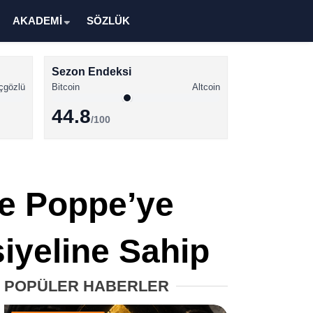
AKADEMİ
SÖZLÜK
Sezon Endeksi
çgözlü
Bitcoin
Altcoin
44.8
/100
Kripto Para Haberleri
Bitcoin Haberleri
de Poppe’ye
Altcoin Haberleri
Ethereum Haberleri
iyeline Sahip
Solana Haberleri
POPÜLER HABERLER
XRP Haberleri
Memecoin Haberleri