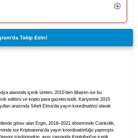
legram'da Takip Edin!
dya alanında içerik üreten, 2015’den itibaren ise bu
erik editörü ve kripto para gazetecisidir. Kariyerine 2015
ılları arasında Sihirli Elma’da yayın koordinatörü olarak
rketlerde görev alan Ergin, 2018–2021 döneminde Coinkolik,
nde ise Kriptoarena’da yayın koordinatörlüğü yapmıştır.
evini sürdürmekte, aynı zamanda Kriptofoni’ye içerik