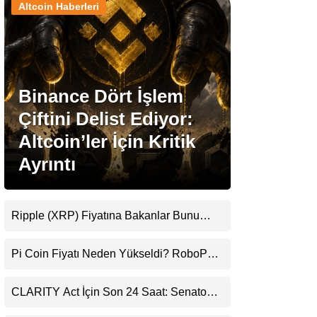
Altcoin Haberleri
Stablecoin Haberleri
Binance Dört İşlem
Facebook
Çiftini Delist Ediyor:
Altcoin’ler İçin Kritik
Ayrıntı
Instagram
Youtube
Ripple (XRP) Fiyatına Bakanlar Bunu
Kaçırıyor: Evernorth’tan Dikkat Çeken
Uyarı
TikTok
Pi Coin Fiyatı Neden Yükseldi? RoboPay
Ortaklığı ve Güncelleme İyimserliği
Destekledi
Pinterest
CLARITY Act İçin Son 24 Saat: Senato
Matematiği Kripto Para Piyasasının