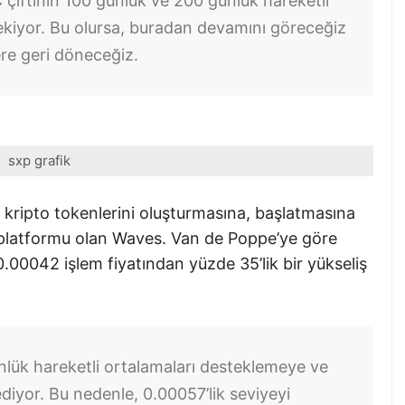
çiftinin 100 günlük ve 200 günlük hareketli
ekiyor. Bu olursa, buradan devamını göreceğiz
re geri döneceğiz.
sxp grafik
i kripto tokenlerini oluşturmasına, başlatmasına
n platformu olan Waves. Van de Poppe’ye göre
00042 işlem fiyatından yüzde 35’lik bir yükseliş
lük hareketli ortalamaları desteklemeye ve
iyor. Bu nedenle, 0.00057’lik seviyeyi