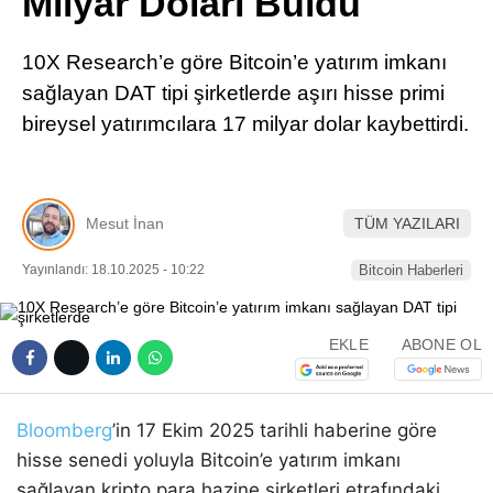
Milyar Doları Buldu
Pinterest
10X Research’e göre Bitcoin’e yatırım imkanı
LinkedIn
sağlayan DAT tipi şirketlerde aşırı hisse primi
bireysel yatırımcılara 17 milyar dolar kaybettirdi.
Telegram
Mesut İnan
TÜM YAZILARI
Yayınlandı: 18.10.2025 - 10:22
Bitcoin Haberleri
EKLE
ABONE OL
Bloomberg
’in 17 Ekim 2025 tarihli haberine göre
hisse senedi yoluyla Bitcoin’e yatırım imkanı
sağlayan kripto para hazine şirketleri etrafındaki