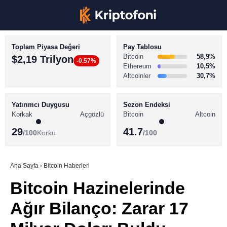
Toplam Piyasa Değeri
Pay Tablosu
Bitcoin
58,9%
$2,19 Trilyon
-0.57%
Ethereum
10,5%
Altcoinler
30,7%
KRİPTO PARA HABERLERİ
Facebook
BİTCOİN HABERLERİ
Yatırımcı Duygusu
Sezon Endeksi
Korkak
Açgözlü
Bitcoin
Altcoin
ALTCOİN HABERLERİ
29
41.7
/100
Korku
/100
AKADEMİ
Instagram
SÖZLÜK
Ana Sayfa
›
Bitcoin Haberleri
Bitcoin Hazinelerinde
Youtube
Ağır Bilanço: Zarar 17
TikTok