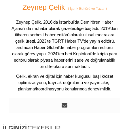
Zeynep Çelik
(
İçerik Editörü ve Yazar
)
Zeynep Çelik, 2016’da İstanbul’da Demirören Haber
Ajansı’nda muhabir olarak gazeteciliğe başladı. 2019’dan
itibaren serbest haber editörü olarak ulusal mecralara
içerik üretti. 2023’te TGRT Haber TV’de yayın editörü,
ardından Haber Global’de haber programları editörü
olarak görev yaptı. 2024’ten beri Kriptofoni’de kripto para
editörü olarak piyasa haberlerini sade ve doğrulanabilir
bir dille okura sunmaktadır.
Çelik, ekran ve dijital için haber kurgusu, başlık/özet
optimizasyonu, kaynak doğrulama ve yayın akışı
planlama/koordinasyonu konularında deneyimlidir.
İLGİNİZİ
ÇEKEBİLİR