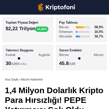
Toplam Piyasa Değeri
Pay Tablosu
Bitcoin
58,9%
$2,22 Trilyon
+0.28%
Ethereum
10,5%
Altcoinler
30,7%
KRİPTO PARA HABERLERİ
Facebook
BİTCOİN HABERLERİ
Yatırımcı Duygusu
Sezon Endeksi
Korkak
Açgözlü
Bitcoin
Altcoin
ALTCOİN HABERLERİ
30
45.8
/100
Korku
/100
AKADEMİ
Instagram
SÖZLÜK
Ana Sayfa
›
Altcoin Haberleri
1,4 Milyon Dolarlık Kripto
Youtube
Para Hırsızlığı! PEPE
TikTok