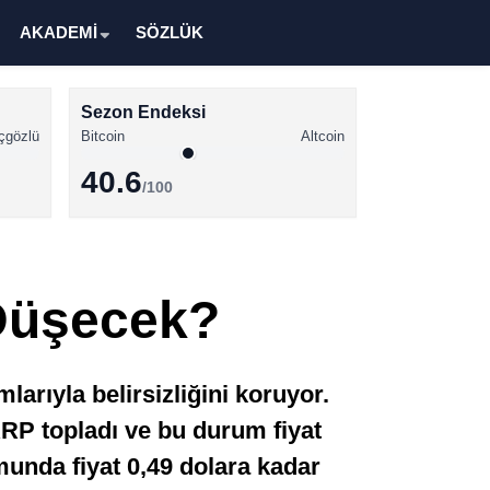
AKADEMİ
SÖZLÜK
Sezon Endeksi
çgözlü
Bitcoin
Altcoin
40.6
/100
Kripto Para Haberleri
Bitcoin Haberleri
 Düşecek?
Altcoin Haberleri
Ethereum Haberleri
arıyla belirsizliğini koruyor.
Solana Haberleri
XRP topladı ve bu durum fiyat
XRP Haberleri
munda fiyat 0,49 dolara kadar
Memecoin Haberleri