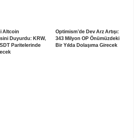
i Altcoin
Optimism’de Dev Arz Artışı:
esini Duyurdu: KRW,
343 Milyon OP Önümüzdeki
SDT Paritelerinde
Bir Yılda Dolaşıma Girecek
recek