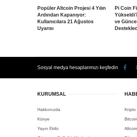
Popüler Altcoin Projesi 4 Yılın
Pi Coin F
Ardından Kapanıyor:
Yükseldi?
Kullanıcılara 21 Ağustos
ve Güncel
Uyarısı
Destekled
Sosyal medya hesaplarımızı keşfedin
KURUMSAL
HAB
Hakkımızda
Kripto
Künye
Bitcoi
Yayın Ekibi
Altcoi