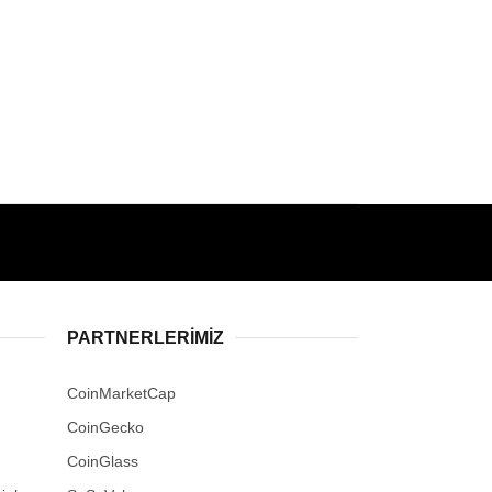
PARTNERLERIMIZ
CoinMarketCap
CoinGecko
CoinGlass