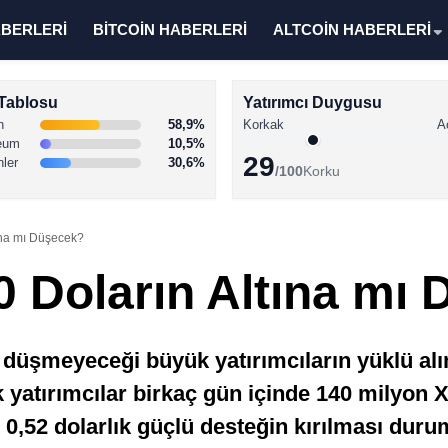
ABERLERİ
BİTCOİN HABERLERİ
ALTCOİN HABERLERİ
Tablosu
Yatırımcı Duygusu
n
58,9%
Korkak
A
eum
10,5%
29
nler
30,6%
/100
Korku
tına mı Düşecek?
0 Doların Altına mı
düşmeyeceği büyük yatırımcıların yüklü alıml
 yatırımcılar birkaç gün içinde 140 milyon 
 0,52 dolarlık güçlü desteğin kırılması duru