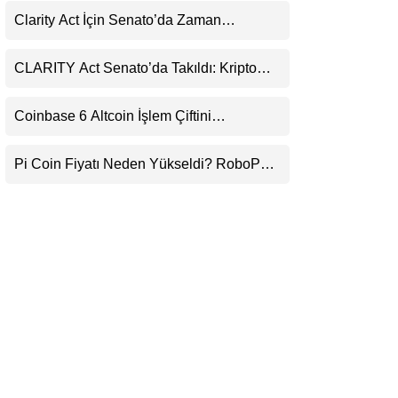
LinkedIn
Clarity Act İçin Senato’da Zaman
Daralıyor
Telegram
CLARITY Act Senato’da Takıldı: Kripto
Para Piyasası 2027’yi Fiyatlıyor
Coinbase 6 Altcoin İşlem Çiftini
Durduracak
Pi Coin Fiyatı Neden Yükseldi? RoboPay
Ortaklığı ve Güncelleme İyimserliği
Destekledi