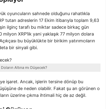
büyük oyuncuların sahnede olduğunu rahatlıkla
RP tutan adreslerin 17 Ekim itibarıyla toplam 9,63
İşin ilginç tarafı bu miktar sadece birkaç gün
0 milyon XRP’lik yani yaklaşık 77 milyon dolara
Açıkçası bu büyüklükte bir birikim yatırımcıların
eta bir sinyali gibi.
0 Doların Altına mı Düşecek?
yiye işaret. Ancak, işlerin tersine dönüp bu
düşüşüne de neden olabilir. Fakat şu an görünen o
ların üzerine çıkma ihtimali hiç de az değil.