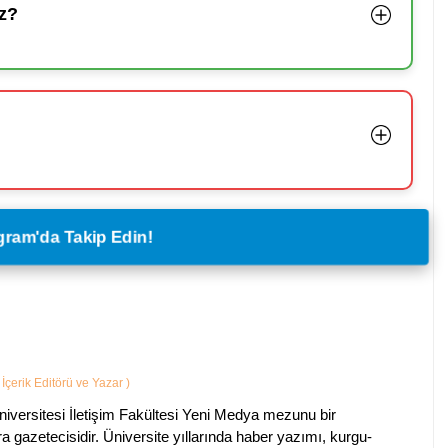
z?
legram'da Takip Edin!
İçerik Editörü ve Yazar
)
iversitesi İletişim Fakültesi Yeni Medya mezunu bir
ara gazetecisidir. Üniversite yıllarında haber yazımı, kurgu-