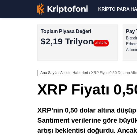
KRİPTO PARA H
Toplam Piyasa Değeri
Pay 
Bitcoi
$2,19 Trilyon
-0.82%
Ether
Altcoi
Ana Sayfa
›
Altcoin Haberleri
›
XRP Fiyatı 0,50 Doların Al
XRP Fiyatı 0,5
XRP’nin 0,50 dolar altına düşüp 
Santiment verilerine göre büyük
artışı beklentisi doğurdu. Ancak