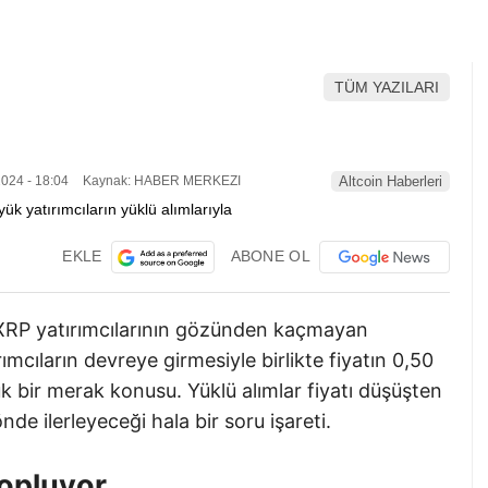
TÜM YAZILARI
024 - 18:04
Kaynak: HABER MERKEZI
Altcoin Haberleri
EKLE
ABONE OL
 XRP yatırımcılarının gözünden kaçmayan
mcıların devreye girmesiyle birlikte fiyatın 0,50
 bir merak konusu. Yüklü alımlar fiyatı düşüşten
nde ilerleyeceği hala bir soru işareti.
Topluyor