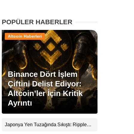
Stablecoin Haberleri
POPÜLER HABERLER
Altcoin Haberleri
Facebook
Binance Dört İşlem
Instagram
Çiftini Delist Ediyor:
Youtube
Altcoin’ler İçin Kritik
Ayrıntı
TikTok
Pinterest
Japonya Yen Tuzağında Sıkıştı: Ripple
(XRP) Üçüncü Yol Olabilir mi?