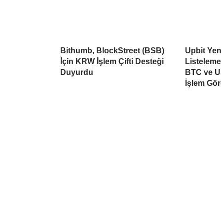
Bithumb, BlockStreet (BSB)
Upbit Yen
İçin KRW İşlem Çifti Desteği
Listelem
Duyurdu
BTC ve U
İşlem Gö