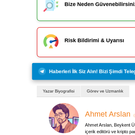
Bize Neden Güvenebilirsini
Risk Bildirimi & Uyarısı
Haberleri İlk Siz Alın! Bizi Şimdi Te
Yazar Biyografisi
Görev ve Uzmanlık
Ahmet Arslan
(
Ahmet Arslan, Beykent Ün
içerik editörü ve kripto p