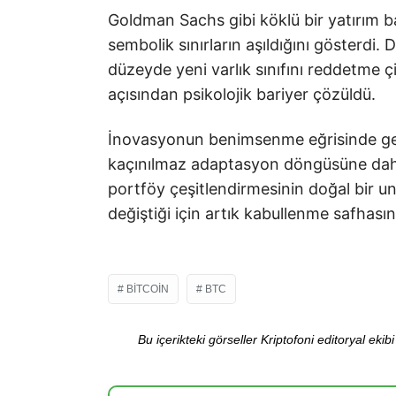
Goldman Sachs gibi köklü bir yatırım ba
sembolik sınırların aşıldığını gösterdi. 
düzeyde yeni varlık sınıfını reddetme ç
açısından psikolojik bariyer çözüldü.
İnovasyonun benimsenme eğrisinde geç k
kaçınılmaz adaptasyon döngüsüne dahi
portföy çeşitlendirmesinin doğal bir uns
değiştiği için artık kabullenme safhasın
BITCOIN
BTC
Bu içerikteki görseller Kriptofoni editoryal ek