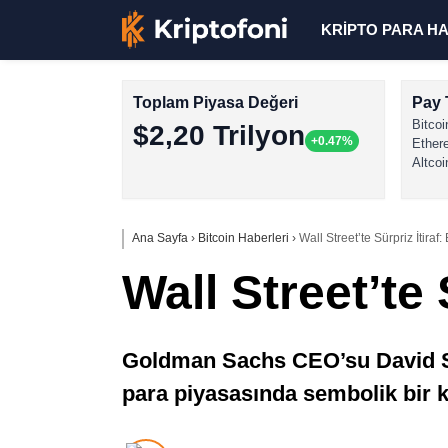
KRİPTO PARA H
Toplam Piyasa Değeri
Pay 
Bitcoi
$2,20 Trilyon
+0.47%
Ether
Altcoi
Ana Sayfa
›
Bitcoin Haberleri
›
Wall Street’te Sürpriz İtiraf:
Wall Street’te 
Goldman Sachs CEO’su David Sol
para piyasasında sembolik bir k