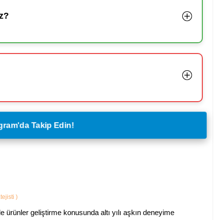
z?
legram'da Takip Edin!
ejisti
)
ürünler geliştirme konusunda altı yılı aşkın deneyime