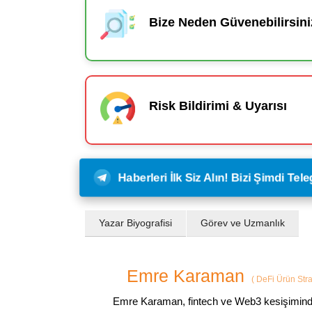
Bize Neden Güvenebilirsini
Risk Bildirimi & Uyarısı
Haberleri İlk Siz Alın! Bizi Şimdi Te
Yazar Biyografisi
Görev ve Uzmanlık
Emre Karaman
(
DeFi Ürün Strat
Emre Karaman, fintech ve Web3 kesişiminde 