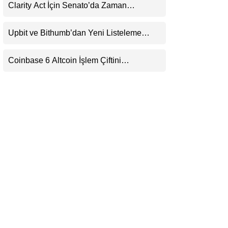
Clarity Act İçin Senato’da Zaman
LinkedIn
Daralıyor
Upbit ve Bithumb’dan Yeni Listeleme
Telegram
Hamlesi: HOME, META2 ve USDG
Geliyor
Coinbase 6 Altcoin İşlem Çiftini
Durduracak