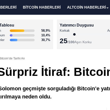
ABERLERİ
BİTCOİN HABERLERİ
ALTCOİN HABERLERİ
Tablosu
Yatırımcı Duygusu
n
58,9%
Korkak
A
eum
10,4%
25
nler
30,7%
/100
Aşırı Korku
 Bitcoin’de Tarihi An
Sürpriz İtiraf: Bitco
omon geçmişte sorguladığı Bitcoin’e yatırı
ırılmaya neden oldu.