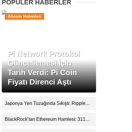
POPÜLER HABERLER
Stablecoin Haberleri
Altcoin Haberleri
Facebook
Pi Network Protokol
Güncellemesi İçin
Tarih Verdi: Pi Coin
Instagram
Fiyatı Direnci Aştı
Youtube
Japonya Yen Tuzağında Sıkıştı: Ripple
TikTok
(XRP) Üçüncü Yol Olabilir mi?
BlackRock’tan Ethereum Hamlesi: 311
Pinterest
Milyar Dolarlık Nakit Serisi Zincire Taşındı