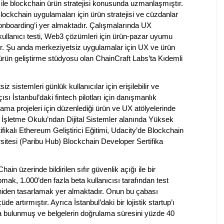
 ile blockchain ürün stratejisi konusunda uzmanlaşmıştır.
ockchain uygulamaları için ürün stratejisi ve cüzdanlar
 onboarding’i yer almaktadır. Çalışmalarında UX
 kullanıcı testi, Web3 çözümleri için ürün-pazar uyumu
dir. Şu anda merkeziyetsiz uygulamalar için UX ve ürün
ürün geliştirme stüdyosu olan ChainCraft Labs’ta Kıdemli
sistemleri günlük kullanıcılar için erişilebilir ve
sı İstanbul’daki fintech pilotları için danışmanlık
ma projeleri için düzenlediği ürün ve UX atölyelerinde
 İşletme Okulu’ndan Dijital Sistemler alanında Yüksek
fikalı Ethereum Geliştirici Eğitimi, Udacity’de Blockchain
tesi (Paribu Hub) Blockchain Developer Sertifika
in üzerinde bildirilen sıfır güvenlik açığı ile bir
mak, 1.000’den fazla beta kullanıcısı tarafından test
yeniden tasarlamak yer almaktadır. Onun bu çabası
 artırmıştır. Ayrıca İstanbul’daki bir lojistik startup’ı
da bulunmuş ve belgelerin doğrulama süresini yüzde 40