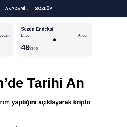
AKADEMİ
SÖZLÜK
Sezon Endeksi
çgözlü
Bitcoin
Altcoin
49
/100
Kripto Para Haberleri
Bitcoin Haberleri
in’de Tarihi An
Altcoin Haberleri
Ethereum Haberleri
m yaptığını açıklayarak kripto
Solana Haberleri
XRP Haberleri
Memecoin Haberleri