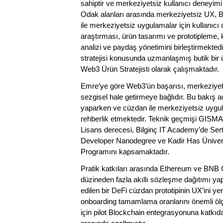
sahiptir ve merkeziyetsiz kullanıcı deneyimi
Odak alanları arasında merkeziyetsiz UX, Bl
ile merkeziyetsiz uygulamalar için kullanıcı
araştırması, ürün tasarımı ve prototipleme,
analizi ve paydaş yönetimini birleştirmekte
stratejisi konusunda uzmanlaşmış butik bir 
Web3 Ürün Stratejisti olarak çalışmaktadır.
Emre’ye göre Web3’ün başarısı, merkeziyetsiz 
sezgisel hale getirmeye bağlıdır. Bu bakış açı
yaparken ve cüzdan ile merkeziyetsiz uygula
rehberlik etmektedir. Teknik geçmişi GISMA
Lisans derecesi, Bilginç IT Academy’de Serti
Developer Nanodegree ve Kadir Has Üniversi
Programını kapsamaktadır.
Pratik katkıları arasında Ethereum ve BNB Cha
düzineden fazla akıllı sözleşme dağıtımı yap
edilen bir DeFi cüzdan prototipinin UX’ini 
onboarding tamamlama oranlarını önemli ölçüde
için pilot Blockchain entegrasyonuna katkı