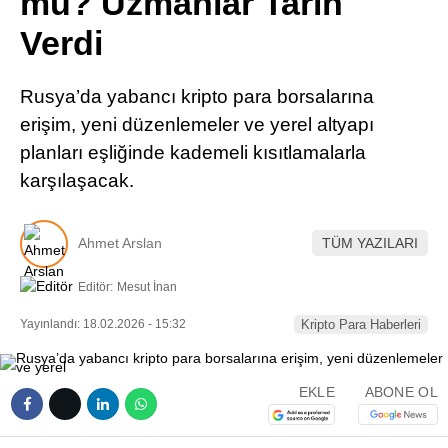
mu? Uzmanlar Tarih
Pinterest
Verdi
LinkedIn
Rusya’da yabancı kripto para borsalarına
erişim, yeni düzenlemeler ve yerel altyapı
Telegram
planları eşliğinde kademeli kısıtlamalarla
karşılaşacak.
Ahmet Arslan
TÜM YAZILARI
Editör:
Mesut İnan
Yayınlandı: 18.02.2026 - 15:32
Kripto Para Haberleri
EKLE
ABONE OL