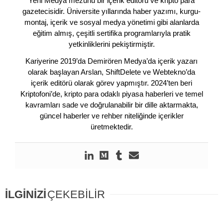
Yeni Medya mezunu bir içerik editörü ve kripto para
gazetecisidir. Üniversite yıllarında haber yazımı, kurgu-
montaj, içerik ve sosyal medya yönetimi gibi alanlarda
eğitim almış, çeşitli sertifika programlarıyla pratik
yetkinliklerini pekiştirmiştir.
Kariyerine 2019’da Demirören Medya’da içerik yazarı
olarak başlayan Arslan, ShiftDelete ve Webtekno’da
içerik editörü olarak görev yapmıştır. 2024’ten beri
Kriptofoni’de, kripto para odaklı piyasa haberleri ve temel
kavramları sade ve doğrulanabilir bir dille aktarmakta,
güncel haberler ve rehber niteliğinde içerikler
üretmektedir.
İLGİNİZİ
ÇEKEBİLİR