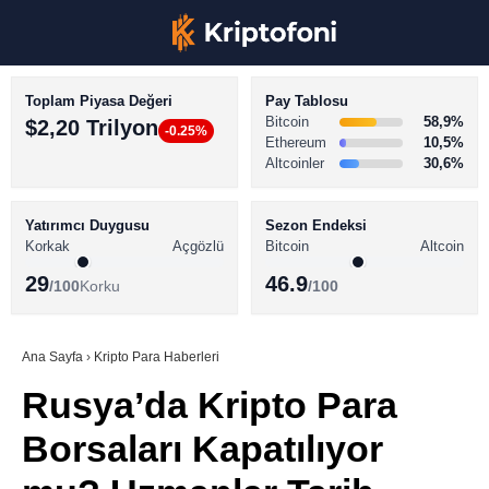
Toplam Piyasa Değeri
Pay Tablosu
Bitcoin
58,9%
$2,20 Trilyon
-0.25%
Ethereum
10,5%
Altcoinler
30,6%
KRİPTO PARA HABERLERİ
Facebook
BİTCOİN HABERLERİ
Yatırımcı Duygusu
Sezon Endeksi
Korkak
Açgözlü
Bitcoin
Altcoin
ALTCOİN HABERLERİ
29
46.9
/100
Korku
/100
AKADEMİ
Instagram
SÖZLÜK
Ana Sayfa
›
Kripto Para Haberleri
Rusya’da Kripto Para
Youtube
Borsaları Kapatılıyor
TikTok