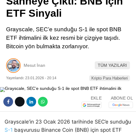
Sahneye Çıktı: BNB İçin
Pinterest
ETF Sinyali
LinkedIn
Grayscale, SEC’e sunduğu S-1 ile spot BNB
ETF ihtimalini ilk kez resmi bir çizgiye taşıdı.
Telegram
Bitcoin yön bulmakta zorlanıyor.
Mesut İnan
TÜM YAZILARI
Yayınlandı: 23.01.2026 - 20:14
Kripto Para Haberleri
EKLE
ABONE OL
Grayscale’in 23 Ocak 2026 tarihinde SEC’e sunduğu
S-1
başvurusu Binance Coin (BNB) için spot ETF