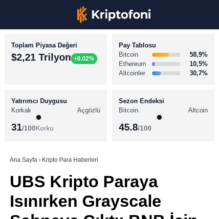
Toplam Piyasa Değeri
Pay Tablosu
Bitcoin
58,9%
$2,21 Trilyon
+0.02%
Ethereum
10,5%
Altcoinler
30,7%
KRİPTO PARA HABERLERİ
Facebook
BİTCOİN HABERLERİ
Yatırımcı Duygusu
Sezon Endeksi
Korkak
Açgözlü
Bitcoin
Altcoin
ALTCOİN HABERLERİ
31
45.8
/100
Korku
/100
AKADEMİ
Instagram
SÖZLÜK
Ana Sayfa
›
Kripto Para Haberleri
UBS Kripto Paraya
Youtube
Isınırken Grayscale
TikTok