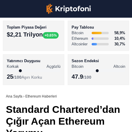
Toplam Piyasa Değeri
Pay Tablosu
Bitcoin
58,9%
$2,21 Trilyon
+0.65%
Ethereum
10,4%
Altcoinler
30,7%
KRİPTO PARA HABERLERİ
Facebook
BİTCOİN HABERLERİ
Yatırımcı Duygusu
Sezon Endeksi
Korkak
Açgözlü
Bitcoin
Altcoin
ALTCOİN HABERLERİ
25
47.9
/100
Aşırı Korku
/100
AKADEMİ
Instagram
SÖZLÜK
Ana Sayfa
›
Ethereum Haberleri
Standard Chartered’dan
Youtube
Çığır Açan Ethereum
TikTok