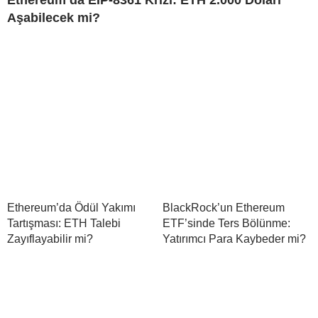
Ethereum’da EIP-8361 Krizi: ETH 2.000 Doları
Aşabilecek mi?
Ethereum’da Ödül Yakımı
BlackRock’un Ethereum
Tartışması: ETH Talebi
ETF’sinde Ters Bölünme:
Zayıflayabilir mi?
Yatırımcı Para Kaybeder mi?