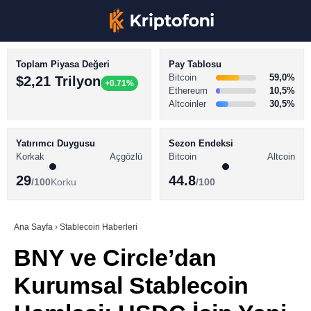
Toplam Piyasa Değeri
Pay Tablosu
Bitcoin
59,0%
$2,21 Trilyon
+0.71%
Ethereum
10,5%
Altcoinler
30,5%
KRİPTO PARA HABERLERİ
Facebook
BİTCOİN HABERLERİ
Yatırımcı Duygusu
Sezon Endeksi
Korkak
Açgözlü
Bitcoin
Altcoin
ALTCOİN HABERLERİ
29
44.8
/100
Korku
/100
AKADEMİ
Instagram
SÖZLÜK
Ana Sayfa
›
Stablecoin Haberleri
BNY ve Circle’dan
Youtube
Kurumsal Stablecoin
TikTok