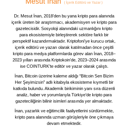
Mesut İnan
(
İçerik Editörü ve Yazar
)
Dr. Mesut İnan, 2018’den bu yana kripto para alanında
içerik üreten bir araştırmacı, akademisyen ve kripto para
gazetecisidir. Sosyoloji alanındaki uzmanlığını kripto
para ekosistemiyle birleştirerek sektöre farklı bir
perspektif kazandırmaktadır. Kriptofoni’ye kurucu ortak,
içerik editörü ve yazarı olarak katılmadan önce çeşitli
kripto para medya platformlarda görev alan İnan, 2018–
2023 yılları arasında Kriptokoin’de, 2023–2024 arasında
ise COINTURK’te editör ve yazar olarak çalıştı.
İnan, Bitcoin üzerine kaleme aldığı “Bitcoin Sen Bizim
Her Şeyimizsin” adlı kitabıyla ekosisteme kıymetli bir
katkıda bulundu. Akademik birikiminin yanı sıra düzenli
analiz, haber ve yorumlarıyla Türkiye’de kripto para
gazeteciliğinin bilinir isimleri arasında yer almaktadır.
İnan, yazarlık ve eğitimcilik faaliyetlerini sürdürmekte,
kripto para alanında uzman görüşleriyle öne çıkmaya
devam etmektedir.