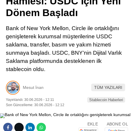
Hamlesi: USDC İçin Yeni
Pinterest
Dönem Başladı
LinkedIn
Bank of New York Mellon, Circle ile ortaklığını
genişleterek kurumsal müşterilerine USDC
Telegram
saklama, transfer, basım ve yakım hizmeti
sunmaya başladı. USDC, BNY’nin Dijital Varlık
Saklama platformunda desteklenen ilk
stablecoin oldu.
Mesut İnan
TÜM YAZILARI
Yayınlandı: 30.06.2026 - 12:11
Stablecoin Haberleri
Son Güncelleme: 30.06.2026 - 12:12
EKLE
ABONE OL