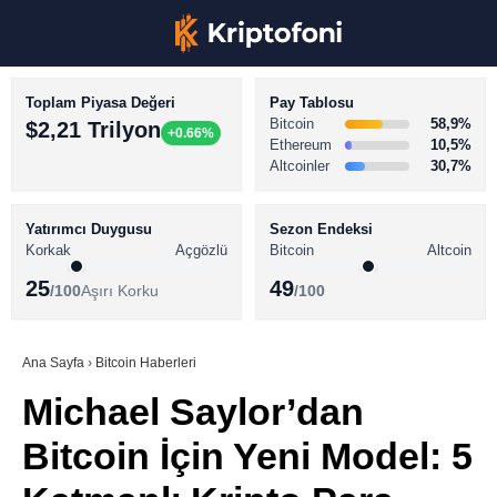
Toplam Piyasa Değeri
Pay Tablosu
Bitcoin
58,9%
$2,21 Trilyon
+0.66%
Ethereum
10,5%
Altcoinler
30,7%
KRİPTO PARA HABERLERİ
Facebook
BİTCOİN HABERLERİ
Yatırımcı Duygusu
Sezon Endeksi
Korkak
Açgözlü
Bitcoin
Altcoin
ALTCOİN HABERLERİ
25
49
/100
Aşırı Korku
/100
AKADEMİ
Instagram
SÖZLÜK
Ana Sayfa
›
Bitcoin Haberleri
Michael Saylor’dan
Youtube
Bitcoin İçin Yeni Model: 5
TikTok