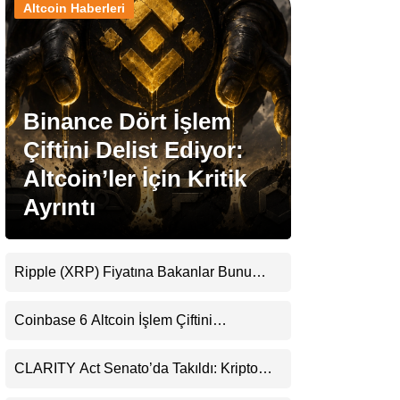
Altcoin Haberleri
Stablecoin Haberleri
Binance Dört İşlem
Facebook
Çiftini Delist Ediyor:
Altcoin’ler İçin Kritik
Ayrıntı
Instagram
Youtube
Ripple (XRP) Fiyatına Bakanlar Bunu
Kaçırıyor: Evernorth’tan Dikkat Çeken
Uyarı
TikTok
Coinbase 6 Altcoin İşlem Çiftini
Durduracak
Pinterest
CLARITY Act Senato’da Takıldı: Kripto
Para Piyasası 2027’yi Fiyatlıyor