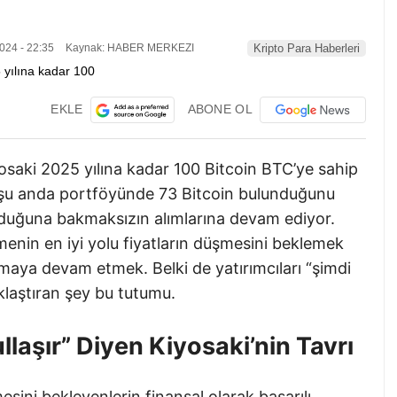
024 - 22:35
Kaynak: HABER MERKEZI
Kripto Para Haberleri
EKLE
ABONE OL
osaki 2025 yılına kadar 100 Bitcoin BTC’ye sahip
ki şu anda portföyünde 73 Bitcoin bulunduğunu
 olduğuna bakmaksızın alımlarına devam ediyor.
menin en iyi yolu fiyatların düşmesini beklemek
apmaya devam etmek. Belki de yatırımcıları “şimdi
laştıran şey bu tutumu.
llaşır” Diyen Kiyosaki’nin Tavrı
mesini bekleyenlerin finansal olarak başarılı