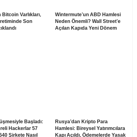
Bitcoin Varlıkları,
Wintermute’un ABD Hamlesi
Üretiminde Son
Neden Önemli? Wall Street’e
ıklandı
Açılan Kapıda Yeni Dönem
rüşmesiyle Başladı:
Rusya’dan Kripto Para
eli Hackerlar 57
Hamlesi: Bireysel Yatırımcılara
640 Şirkete Nasıl
Kapı Açıldı, Ödemelerde Yasak