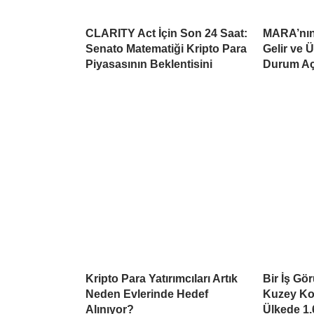
CLARITY Act İçin Son 24 Saat:
MARA’nın 
Senato Matematiği Kripto Para
Gelir ve 
Piyasasının Beklentisini
Durum Aç
Kripto Para Yatırımcıları Artık
Bir İş Gö
Neden Evlerinde Hedef
Kuzey Kor
Alınıyor?
Ülkede 1.