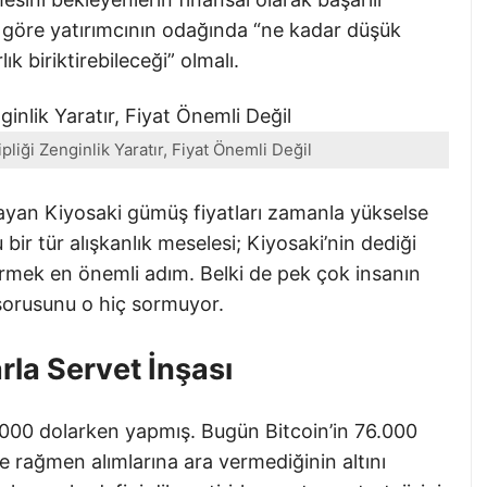
a göre yatırımcının odağında “ne kadar düşük
ık biriktirebileceği” olmalı.
liği Zenginlik Yaratır, Fiyat Önemli Değil
ayan Kiyosaki gümüş fiyatları zamanla yükselse
 bir tür alışkanlık meselesi; Kiyosaki’nin dediği
dürmek en önemli adım. Belki de pek çok insanın
 sorusunu o hiç sormuyor.
arla Servet İnşası
 6.000 dolarken yapmış. Bugün Bitcoin’in 76.000
şe rağmen alımlarına ara vermediğinin altını