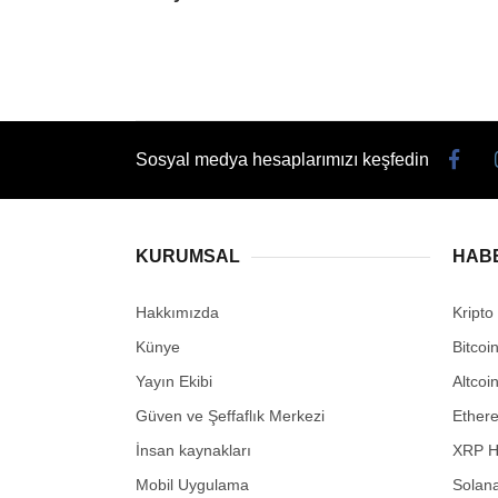
Sosyal medya hesaplarımızı keşfedin
KURUMSAL
HAB
Hakkımızda
Kripto
Künye
Bitcoi
Yayın Ekibi
Altcoi
Güven ve Şeffaflık Merkezi
Ether
İnsan kaynakları
XRP H
Mobil Uygulama
Solana