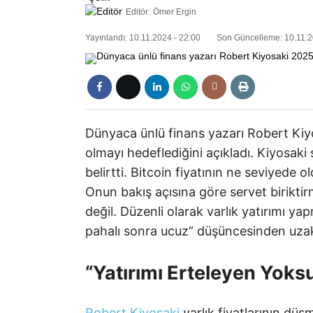
Editör:
Ömer Ergin
Yayınlandı: 10.11.2024 - 22:00
Son Güncelleme: 10.11.2
Dünyaca ünlü finans yazarı Robert Kiy
olmayı hedeflediğini açıkladı. Kiyosa
belirtti. Bitcoin fiyatının ne seviyede
Onun bakış açısına göre servet biriktir
değil. Düzenli olarak varlık yatırımı y
pahalı sonra ucuz” düşüncesinden uzak
“Yatırımı Erteleyen Yoksu
Robert Kiyosaki
varlık fiyatlarının düş