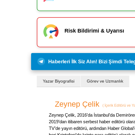
Risk Bildirimi & Uyarısı
Haberleri İlk Siz Alın! Bizi Şimdi Te
Yazar Biyografisi
Görev ve Uzmanlık
Zeynep Çelik
(
İçerik Editörü ve 
Zeynep Çelik, 2016’da İstanbul’da Demirören
2019’dan itibaren serbest haber editörü olar
TV’de yayın editörü, ardından Haber Global’
beri Kriptofoni’de kripto para editörü olarak 