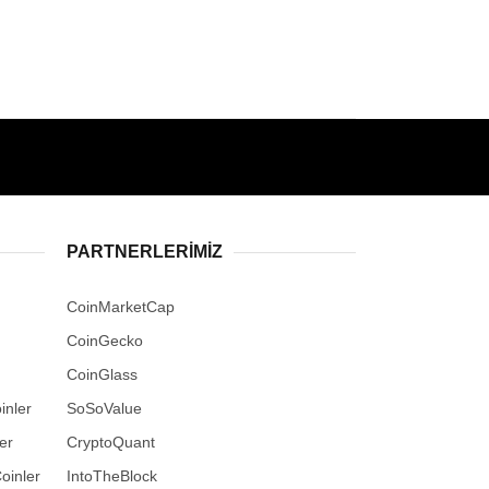
PARTNERLERIMIZ
CoinMarketCap
CoinGecko
CoinGlass
inler
SoSoValue
er
CryptoQuant
oinler
IntoTheBlock