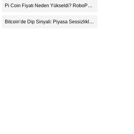
Pi Coin Fiyatı Neden Yükseldi? RoboPay
LinkedIn
Ortaklığı ve Güncelleme İyimserliği
Destekledi
Bitcoin’de Dip Sinyali: Piyasa Sessizlikle
Telegram
Sıkışıyor