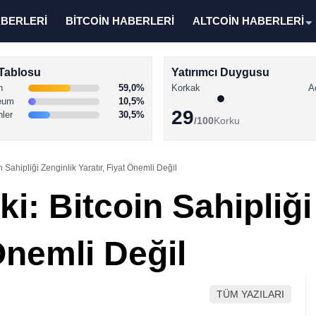
ABERLERİ
BİTCOİN HABERLERİ
ALTCOİN HABERLERİ
Tablosu
Yatırımcı Duygusu
n
59,0%
Korkak
A
eum
10,5%
29
nler
30,5%
/100
Korku
n Sahipliği Zenginlik Yaratır, Fiyat Önemli Değil
i: Bitcoin Sahipliği
 Önemli Değil
TÜM YAZILARI