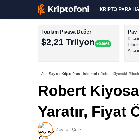
KRİPTO PARA H
Toplam Piyasa Değeri
Pay 
Bitcoi
$2,21 Trilyon
+0.60%
Ether
Altcoi
Ana Sayfa
›
Kripto Para Haberleri
›
Robert Kiyosaki: Bitcoi
Robert Kiyosak
Yaratır, Fiyat
Zeynep Çelik