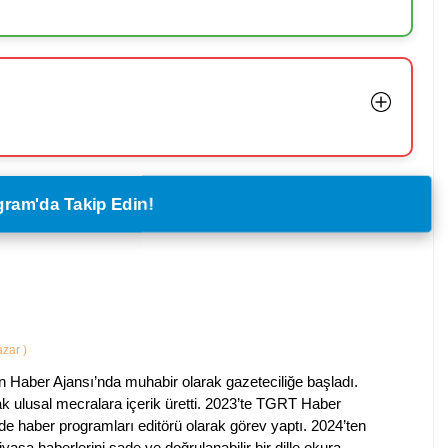
legram'da Takip Edin!
Yazar
)
 Haber Ajansı’nda muhabir olarak gazeteciliğe başladı.
ak ulusal mecralara içerik üretti. 2023’te TGRT Haber
de haber programları editörü olarak görev yaptı. 2024’ten
piyasa haberlerini sade ve doğrulanabilir bir dille okura