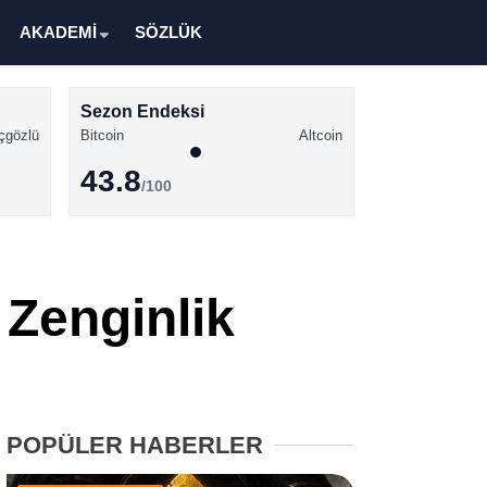
AKADEMİ
SÖZLÜK
Sezon Endeksi
çgözlü
Bitcoin
Altcoin
43.8
/100
Kripto Para Haberleri
Bitcoin Haberleri
 Zenginlik
Altcoin Haberleri
Ethereum Haberleri
Solana Haberleri
POPÜLER HABERLER
XRP Haberleri
Memecoin Haberleri