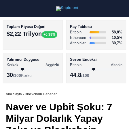
Toplam Piyasa Değeri
Pay Tablosu
Bitcoin
58,8%
$2,22 Trilyon
+0.39%
Ethereum
10,5%
Altcoinler
30,7%
KRİPTO PARA HABERLERİ
Facebook
BİTCOİN HABERLERİ
Yatırımcı Duygusu
Sezon Endeksi
Korkak
Açgözlü
Bitcoin
Altcoin
ALTCOİN HABERLERİ
30
44.8
/100
Korku
/100
AKADEMİ
Instagram
SÖZLÜK
Ana Sayfa
›
Blockchain Haberleri
Naver ve Upbit Şoku: 7
Youtube
Milyar Dolarlık Yapay
TikTok