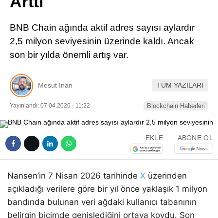
Arttı
Pinterest
BNB Chain ağında aktif adres sayısı aylardır
LinkedIn
2,5 milyon seviyesinin üzerinde kaldı. Ancak
son bir yılda önemli artış var.
Telegram
Mesut İnan
TÜM YAZILARI
Yayınlandı: 07.04.2026 - 11:22
Blockchain Haberleri
EKLE
ABONE OL
Nansen’in 7 Nisan 2026 tarihinde
X
üzerinden
açıkladığı verilere göre bir yıl önce yaklaşık 1 milyon
bandında bulunan veri ağdaki kullanıcı tabanının
belirgin biçimde genişlediğini ortaya koydu. Son