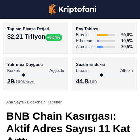
Toplam Piyasa Değeri
Pay Tablosu
Bitcoin
59,0%
$2,21 Trilyon
+0.04%
Ethereum
10,5%
Altcoinler
30,5%
KRİPTO PARA HABERLERİ
Facebook
BİTCOİN HABERLERİ
Yatırımcı Duygusu
Sezon Endeksi
Korkak
Açgözlü
Bitcoin
Altcoin
ALTCOİN HABERLERİ
29
44.8
/100
Korku
/100
AKADEMİ
Instagram
SÖZLÜK
Ana Sayfa
›
Blockchain Haberleri
BNB Chain Kasırgası:
Youtube
Aktif Adres Sayısı 11 Kat
TikTok