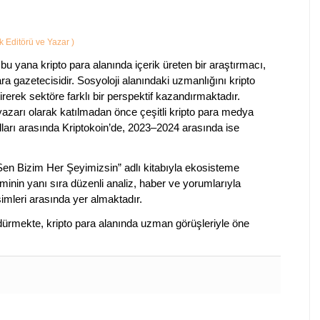
ik Editörü ve Yazar
)
bu yana kripto para alanında içerik üreten bir araştırmacı,
a gazetecisidir. Sosyoloji alanındaki uzmanlığını kripto
irerek sektöre farklı bir perspektif kazandırmaktadır.
 yazarı olarak katılmadan önce çeşitli kripto para medya
lları arasında Kriptokoin’de, 2023–2024 arasında ise
 Sen Bizim Her Şeyimizsin” adlı kitabıyla ekosisteme
iminin yanı sıra düzenli analiz, haber ve yorumlarıyla
isimleri arasında yer almaktadır.
sürdürmekte, kripto para alanında uzman görüşleriyle öne