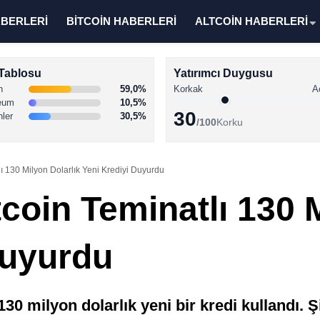
ABERLERİ
BİTCOİN HABERLERİ
ALTCOİN HABERLERİ
Tablosu
Yatırımcı Duygusu
n
59,0%
Korkak
A
eum
10,5%
30
nler
30,5%
/100
Korku
ı 130 Milyon Dolarlık Yeni Krediyi Duyurdu
coin Teminatlı 130 M
Duyurdu
130 milyon dolarlık yeni bir kredi kullandı. Ş