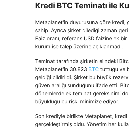
Kredi BTC Teminatı ile Kul
Metaplanet’in duyurusuna göre kredi, g
sahip. Ayrıca şirket dilediği zaman ge
Faiz oranı, referans USD faizine ek bir
kurum ise talep üzerine açıklanmadı.
Teminat tarafında şirketin elindeki Bitcoi
Metaplanet’in 30.823
BTC
tuttuğu ve b
geldiği bildirildi. Şirket bu büyük reze
güven aralığı sunduğunu ifade etti. Bit
dönemlerde ek teminat gereksinimi doğa
büyüklüğü bu riski minimize ediyor.
Son krediyle birlikte Metaplanet, kredi
gerçekleştirmiş oldu. Yönetim her kull