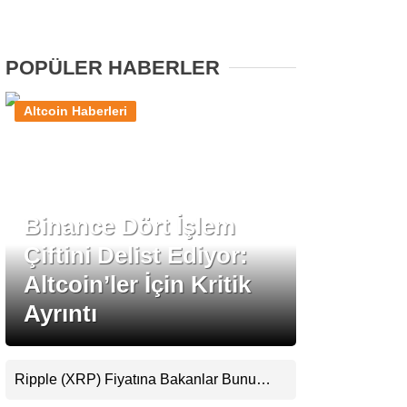
Stablecoin Haberleri
POPÜLER HABERLER
Altcoin Haberleri
Facebook
Binance Dört İşlem
Instagram
Çiftini Delist Ediyor:
Youtube
Altcoin’ler İçin Kritik
Ayrıntı
TikTok
Pinterest
Ripple (XRP) Fiyatına Bakanlar Bunu
Kaçırıyor: Evernorth’tan Dikkat Çeken