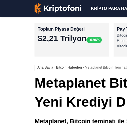
KRİPTO PARA H
Toplam Piyasa Değeri
Pay 
Bitcoi
$2,21 Trilyon
+0.96%
Ether
Altcoi
Ana Sayfa
›
Bitcoin Haberleri
›
Metaplanet Bitcoin Teminatl
Metaplanet Bit
Yeni Krediyi 
Metaplanet, Bitcoin teminatı ile 