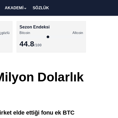
AKADEMİ
SÖZLÜK
Sezon Endeksi
çgözlü
Bitcoin
Altcoin
44.8
/100
Kripto Para Haberleri
Bitcoin Haberleri
ilyon Dolarlık
Altcoin Haberleri
Ethereum Haberleri
Solana Haberleri
XRP Haberleri
irket elde ettiği fonu ek BTC
Memecoin Haberleri