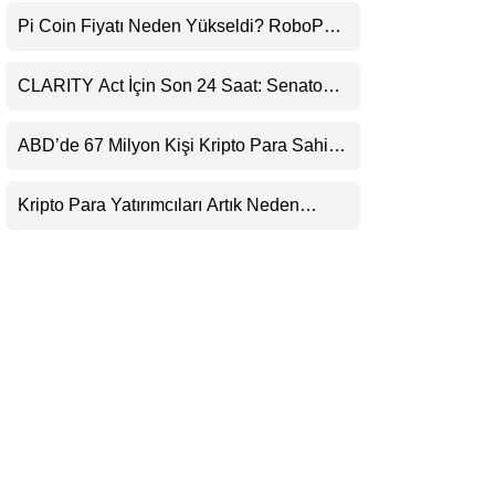
Uyarı
LinkedIn
Pi Coin Fiyatı Neden Yükseldi? RoboPay
Ortaklığı ve Güncelleme İyimserliği
Destekledi
Telegram
CLARITY Act İçin Son 24 Saat: Senato
Matematiği Kripto Para Piyasasının
Beklentisini Bozabilir
ABD’de 67 Milyon Kişi Kripto Para Sahibi:
Ripple’dan “Eski Algılar Yıkıldı” Mesajı
Kripto Para Yatırımcıları Artık Neden
Evlerinde Hedef Alınıyor?