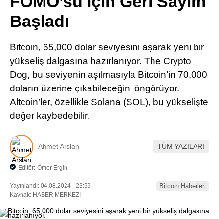
FOMO’su İçin Geri Sayım
Pinterest
Başladı
LinkedIn
Bitcoin, 65,000 dolar seviyesini aşarak yeni bir
yükseliş dalgasına hazırlanıyor. The Crypto
Telegram
Dog, bu seviyenin aşılmasıyla Bitcoin’in 70,000
doların üzerine çıkabileceğini öngörüyor.
Altcoin’ler, özellikle Solana (SOL), bu yükselişte
değer kaybedebilir.
Ahmet Arslan
TÜM YAZILARI
Editör:
Ömer Ergin
Yayınlandı: 04.08.2024 - 23:59
Bitcoin Haberleri
Kaynak: HABER MERKEZI