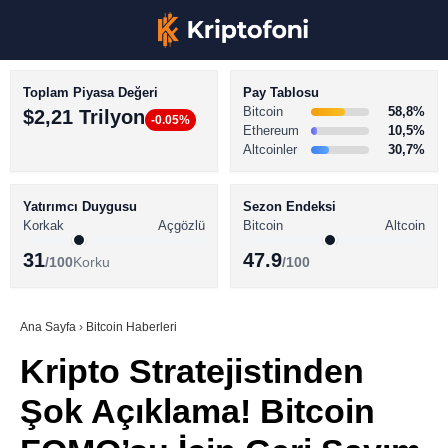
Toplam Piyasa Değeri
Pay Tablosu
Bitcoin
58,8%
$2,21 Trilyon
-0.05%
Ethereum
10,5%
Altcoinler
30,7%
KRİPTO PARA HABERLERİ
Facebook
BİTCOİN HABERLERİ
Yatırımcı Duygusu
Sezon Endeksi
Korkak
Açgözlü
Bitcoin
Altcoin
ALTCOİN HABERLERİ
31
47.9
/100
Korku
/100
AKADEMİ
Instagram
SÖZLÜK
Ana Sayfa
›
Bitcoin Haberleri
Kripto Stratejistinden
Youtube
Şok Açıklama! Bitcoin
TikTok