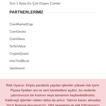
Son 1 Ayda En Çok Düşen Coinler
PARTNERLERIMIZ
CoinMarketCap
CoinGecko
CoinGlass
SoSoValue
CryptoQuant
IntoTheBlock
Santiment
Risk Uyarısı: Kripto paralarla yapılan işlemler yüksek risk içerir.
Piyasa fiyatları ani ve sert hareketlere açıktır; bu nedenle
yatırımınızın bir kısmını veya tamamını kaybedebilirsiniz.
Kaldıraçlı işlemler riskleri daha da artırır. Yatırım kararı almadan
önce finansal durumunuzu, bilgi seviyenizi ve risk toleransınızı