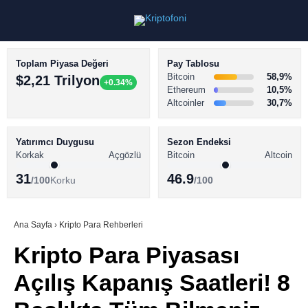
Toplam Piyasa Değeri
Pay Tablosu
Bitcoin
58,9%
$2,21 Trilyon
+0.34%
Ethereum
10,5%
Altcoinler
30,7%
KRİPTO PARA HABERLERİ
Facebook
BİTCOİN HABERLERİ
Yatırımcı Duygusu
Sezon Endeksi
Korkak
Açgözlü
Bitcoin
Altcoin
ALTCOİN HABERLERİ
31
46.9
/100
Korku
/100
AKADEMİ
Instagram
SÖZLÜK
Ana Sayfa
›
Kripto Para Rehberleri
Kripto Para Piyasası
Youtube
Açılış Kapanış Saatleri! 8
TikTok